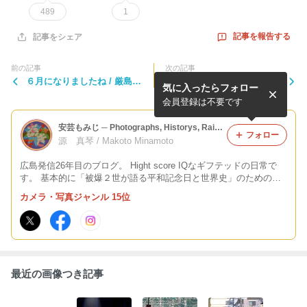
489
1
記事を報告する
記事をシェア
前の記事
次の記事
６月になりましたね / 厳島神
広電 5000形 GREENMOVER
気に入ったらフォロー
社夕景
/ 最後の現役車 5008号と501
1号
会員登録は不要です
安芸もみじ ─ Photographs, Historys, Railways,-JAPAN┃広島
フォロー
源 真琴 / Makoto Minamoto
広島発信26年目のブログ。 Hight score IQなギフテッドの日常で
す。 基本的に「被爆２世が語る平和記念日と世界史」のためのブ
ログですが、それでは年に数日の更新に陥ってしまうので。 日頃
カメラ・写真ジャンル 15位
は鉄道や日記で雑談を綴っている感じです。 －－安芸もみじ⛩️広
島－－
最近の画像つき記事