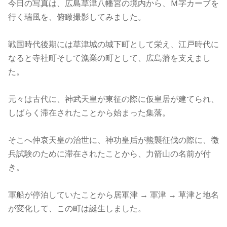
今日の写真は、広島草津八幡宮の境内から、Ｍ字カーブを
行く瑞風を、俯瞰撮影してみました。
戦国時代後期には草津城の城下町として栄え、江戸時代に
なると寺社町そして漁業の町として、広島藩を支えまし
た。
元々は古代に、神武天皇が東征の際に仮皇居が建てられ、
しばらく滞在されたことから始まった集落。
そこへ仲哀天皇の治世に、神功皇后が熊襲征伐の際に、徴
兵試験のために滞在されたことから、力箭山の名前が付
き。
軍船が停泊していたことから居軍津 → 軍津 → 草津と地名
が変化して、この町は誕生しました。