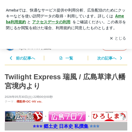
Twilight Express 瑞風 / 広島草津八幡宮境内より | 安芸もみじ ─
Photographs, Historys, Railways,-JAPAN┃広島
アプリをダウンロードして
ブログの更新通知
を受け取りまし
開く
ょう。
安芸もみじ ─ Photographs, Historys, Railw
フォロー
ays,-JAPAN┃広島
前の記事へ
一覧
次の記事へ
Twilight Express 瑞風 / 広島草津八幡
宮境内より
2026年05月30日(土) 22時00分00秒
テーマ：
機動車•DC･HV etc.
・
・
⭐⭐⭐ 郷土史 日本史 私撰集
⭐⭐⭐