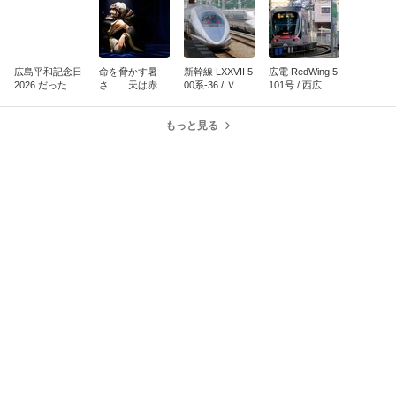
広島平和記念日
命を脅かす暑
新幹線 LXXVII 5
広電 RedWing 5
2026 だったの
さ……天は赤い
00系-36 / Ｖ８
101号 / 西広島
ですが。
ヒョンの孫？
編成を三原駅に
駅 夕暮れそして
て
夜
もっと見る
芸能人・有名人ブログ TOPへ
This site is protected by reCAPTCHA and
the Google
Privacy Policy
and
Terms of Service
apply.
安心・安全なご利用のために
お問い合わせ
ヘルプ
利用規約
アクセスデータの利用
特定商取引法に基づく表記
© CyberAgent, Inc.