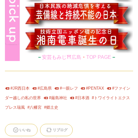
🍁
－
安芸もみじ⛩️
広島
・
TOP PAGE
－
#
JR西日本
#
広島県
#
一眼レフ
#
PENTAX
#
ファイン
ダー越しの私の世界
#
厳島神社
#
日本酒
#
トワイライトエクス
プレス瑞風
#
八幡宮
#
郷土史
いいね
リブログ