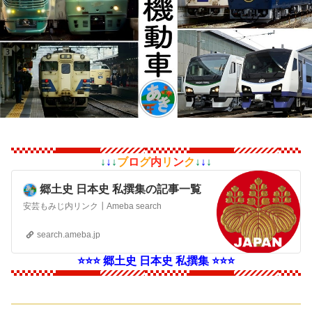
↓
↓
↓
ブ
ロ
グ
内
リ
ン
ク
↓
↓
↓
郷土史 日本史 私撰集の記事一覧
安芸もみじ内リンク┃Ameba search
search.ameba.jp
⭐⭐⭐ 郷土史 日本史 私撰集 ⭐⭐⭐