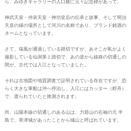
ら、みゆきギャラリーの入口横に元々記念碑があって。
神武天皇・仲哀天皇・神功皇后の伝承と故事、そして明治
天皇の縁の場所として河川の名称であり、ブランド銘酒の
ネームとなっています。
さて、瑞風が通過している踏切ですが、あそこが私がよく
撮影している仙洞第１踏切で、あの道から線路の切通しの
間が、古代では入江となっていました。
それは古地図や地質調査で証明されている存在ですが、恐
らく大きな軍船は沖へ停泊し、入江にはカッター（艀舟）
で、渡られていたと推測されます。
尚、山陽本線の切通しのある山は、力箭山の右袖の元 半
島で、草津城があったことから城山と呼ばれています。