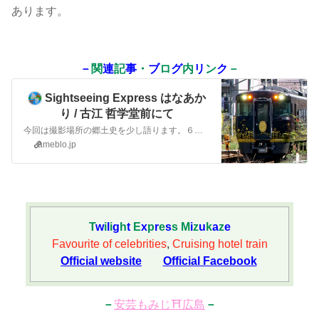
あります。
－
関
連
記
事
・
ブ
ロ
グ
内
リ
ン
ク
－
Sightseeing Express はなあか
り / 古江 哲学堂前にて
今回は撮影場所の郷土史を少し語ります。６月まで広島で運用を続ける、観光特急はなあかりです。ゴールデンウイーク…
ameblo.jp
T
w
i
l
i
g
h
t
E
x
p
r
e
s
s
M
i
z
u
k
a
z
e
Favourite of celebrities
,
Cruising hotel train
Official website
Official Facebook
－
安芸もみじ⛩️広島
－