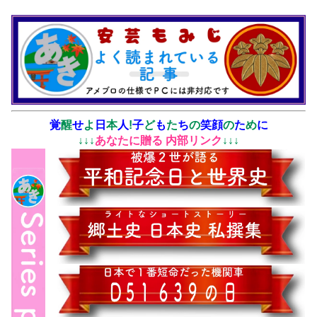
覚
醒
せ
よ
日
本
人
!
子
ど
も
た
ち
の
笑顔
の
た
め
に
↓↓↓
あなたに贈る 内部リンク
↓↓↓