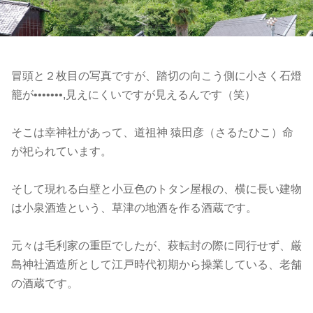
冒頭と２枚目の写真ですが、踏切の向こう側に小さく石燈
籠が•••••••,見えにくいですが見えるんです（笑）
そこは幸神社があって、道祖神 猿田彦（さるたひこ）命
が祀られています。
そして現れる白壁と小豆色のトタン屋根の、横に長い建物
は小泉酒造という、草津の地酒を作る酒蔵です。
元々は毛利家の重臣でしたが、萩転封の際に同行せず、厳
島神社酒造所として江戸時代初期から操業している、老舗
の酒蔵です。