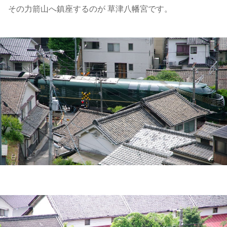
その力箭山へ鎮座するのが 草津八幡宮です。