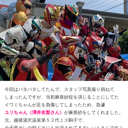
今回はバタバタしてたんで、スタッフ写真撮り損ねて
しまったんですが、当初麻亜紗役を演じることにしてた
イワミちゃんが足を負傷してしまったため、急遽
ユリちゃん（澤井友梨さん）
が麻亜紗をしてくれました。
元、越後湯沢温泉第５２代ミス駒子で、
今千葉テレの朝ドラにも出演されてるタレントさんです！