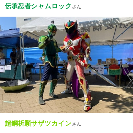
伝承忍者シャムロック
さん
超鋼祈願サザツカイン
さん