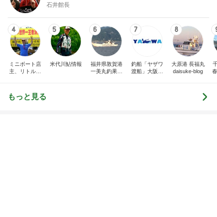
石井館長
4
5
6
7
8
ミニボート店
米代川鮎情報
福井県敦賀港
釣船「ヤザワ
大原港 長福丸
主、リトルボ
一美丸釣果ブ
渡船」大阪市
daisuke-blog
春
ートの日記、
ログ
内から淡路方
面へ出船中！
もっと見る