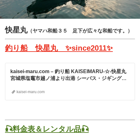
快星丸
（ヤマハ和船３５ 足下が広々な和船です。）
釣り船 快星丸 ✨since2011✨
kaisei-maru.com – 釣り船 KAISEIMARU-☆-快星丸
宮城県塩竈市越ノ浦より出港 シーバス・ジギング・
ロックフィッシュ・フラットフィッシュ
kaisei-maru.com
🎣料金表＆レンタル品🎣