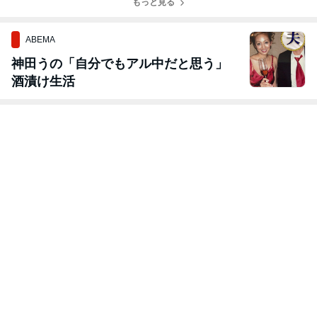
もっと見る
ました！SLJ五
た SLJ仙台湾釣
目で9魚種達成
行
✨
ABEMA
神田うの「自分でもアル中だと思う」
酒漬け生活