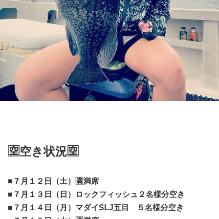
🈳空き状況🈳
■７月１２日（土）🈵満席
■７月１３日（日）ロックフィッシュ２名様分空き
■７月１４日（月）マダイSLJ五目 ５名様分空き