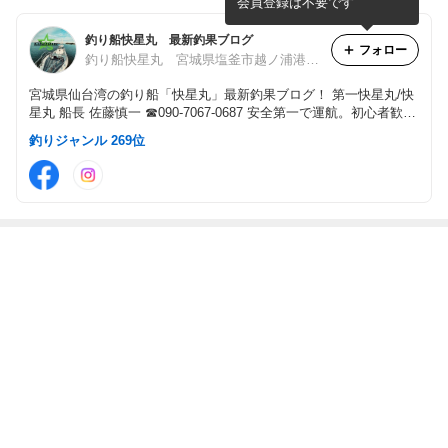
会員登録は不要です
釣り船快星丸 最新釣果ブログ
フォロー
釣り船快星丸 宮城県塩釜市越ノ浦港から出船
宮城県仙台湾の釣り船「快星丸」最新釣果ブログ！ 第一快星丸/快
星丸 船長 佐藤慎一 ☎090-7067-0687 安全第一で運航。初心者歓
迎！ベテランも大歓迎！四季折々の仙台湾の釣りを一緒に楽しみま
釣りジャンル 269位
しょう！