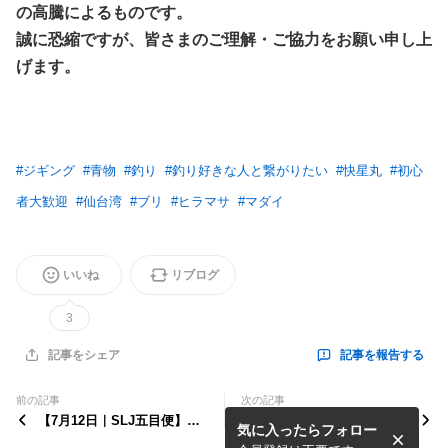
の高騰によるものです。
誠に恐縮ですが、皆さまのご理解・ご協力をお願い申し上
げます。
#
ジギング
#
青物
#
釣り
#
釣り好きな人と繋がりたい
#
快星丸
#
初心
者大歓迎
#
仙台湾
#
ブリ
#
ヒラマサ
#
マダイ
いいね
リブログ
3
記事を報告する
記事をシェア
前の記事
次の記事
【7月12日｜SLJ五目便】マ
７月１３日 空き出ました。
気に入ったらフォロー
ダイだけじゃない！根回りで
十一目達成