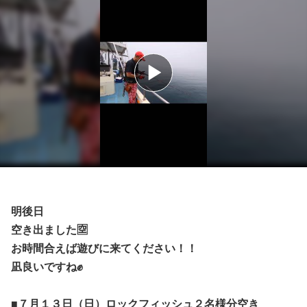
明後日
空き出ました🈳
お時間合えば遊びに来てください！！
凪良いですね✊
■７月１３日（日）ロックフィッシュ２名様分空き