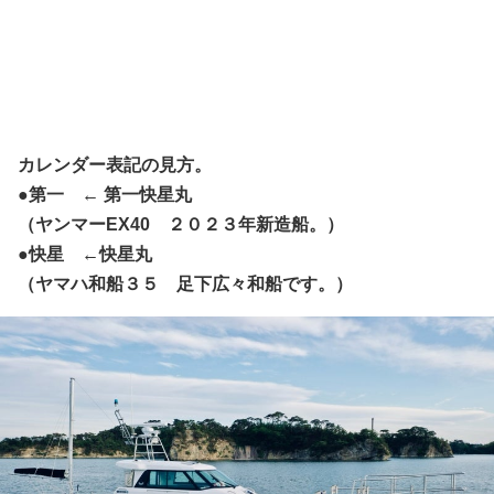
カレンダー表記の見方。
●第一 ← 第一快星丸
（ヤンマーEX40 ２０２３年新造船。）
●快星 ←快星丸
（ヤマハ和船３５ 足下広々和船です。）