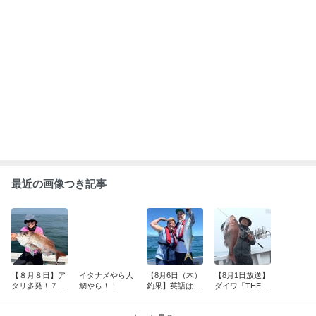
最近の画像つき記事
【８月８日】ア
イタナメやら大
【8月6日（木）
【8月1日放送】
タリ多発！７０
鯛やら！！
釣果】英語は話
ダイワ「THEフ
アップ大鯛＆11
せませんでも釣
ィッシング」取
魚種達成
果は国境を越え
材いただきまし