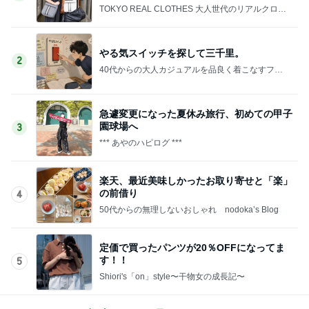
TOKYO REAL CLOTHES 大人世代のリアルクロー
ズ
やる気スイッチを探して三千里。
2
40代からの大人カジュアルを品良く着こなすファ
ッションブログ
急遽変更になった夏休み旅行、初めての甲子
園球場へ
3
*** あやのハピログ ***
楽天、最近美味しかったお取り寄せと「楽」
の前借り
4
50代からの無理しないおしゃれ nodoka’s Blog
定価で買ったパンツが20％OFFになってま
す！！
5
Shiori's「on」style〜干物女の成長記〜