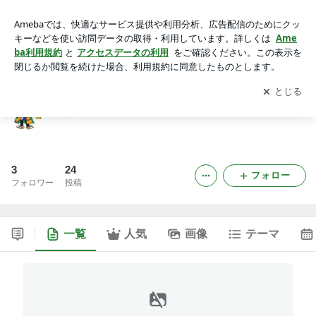
滋賀で屋根・外壁塗装 みやび建装
アプリをダウンロードして
ブログの更新通知
を受け取りまし
開く
ょう。
滋賀で屋根・外壁塗装 みやび建装
3
24
フォロー
フォロワー
投稿
一覧
人気
画像
テーマ