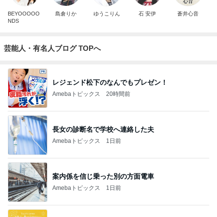
BEYOOOOO
島倉りか
ゆうこりん
石 安伊
蒼井心音
NDS
芸能人・有名人ブログ TOPへ
レジェンド松下のなんでもプレゼン！
Amebaトピックス
20時間前
長女の診断名で学校へ連絡した夫
Amebaトピックス
1日前
案内係を信じ乗った別の方面電車
Amebaトピックス
1日前