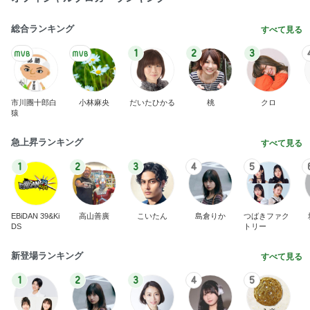
総合ランキング
すべて見る
1
2
3
市川團十郎白
小林麻央
だいたひかる
桃
クロ
猿
急上昇ランキング
すべて見る
1
2
3
4
5
EBiDAN 39&Ki
高山善廣
こいたん
島倉りか
つばきファク
DS
トリー
新登場ランキング
すべて見る
1
2
3
4
5