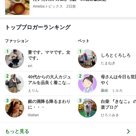
Amebaトピックス
2日前
トップブロガーランキング
ファッション
ペット
1
1
妻です。ママです。女
しろとくろしろ
です。
たまねぎ
eri.
2
2
40代からの大人カジュ
母さんは今日も世
アルを品良く着こなす
やく
ファッションブログ
えりん
藤緒 ミルカ
3
3
銀の滴降る降るまわり
白柴 『きなこ』 
に・・・
楽ブログ
illallan
ひろ☆みき
もっと見る