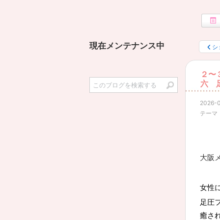
現在メンテナンス中
シ
２〜
六 
2026-0
テーマ
大阪
女性
足圧
癒さ