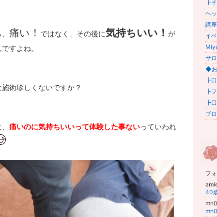
┣その
ヘッ
講座 (
痛い！
気持ちいい！
ら、
ではなく、その後に
が
イベン
Miy
んですよね。
サロ
◆お
┣口
な施術珍しくないですか？
┣フ
┣口
ブログ
に、
痛いのに気持ちいいって体験した事ない
っていわれ
フォ
ami
mn
mn