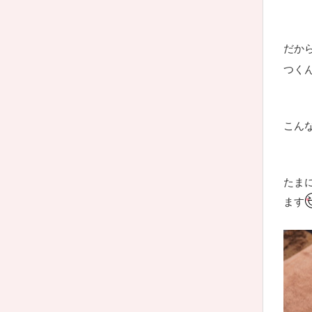
だか
つく
こん
たま
ます