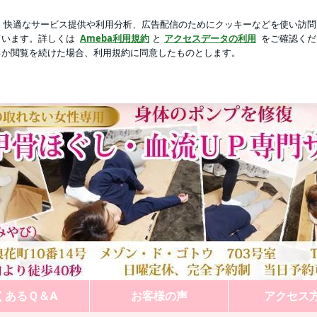
口をつぐむ義母
芸能人ブログ
人気ブログ
新規登録
ほぐす 癒されサロンMiyabi | 足圧肩甲骨ほぐし・血流
くあるＱ＆A
お客様の声
アクセス