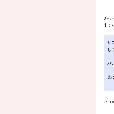
3月
来て
サ
し
パ
楽
いつ