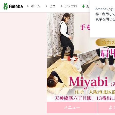
ホーム
ピグ
アメブロ
ありがとうを言わず
２〜３ヶ月振りになると足がだるく重く感じる｜大阪 天六 足で
メニュー
よ