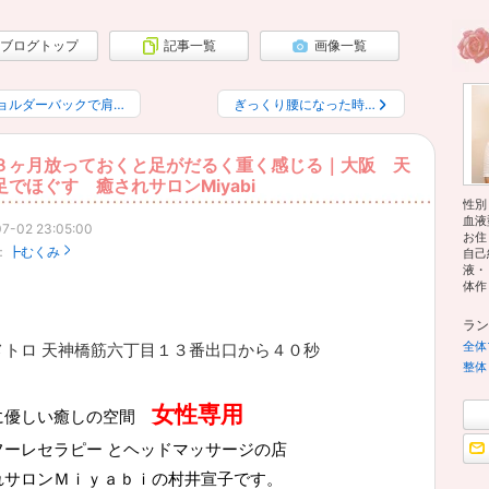
ブログトップ
記事一覧
画像一覧
ョルダーバックで肩…
ぎっくり腰になった時…
３ヶ月放っておくと足がだるく重く感じる｜大阪 天
足でほぐす 癒されサロンMiyabi
性別
血液
7-02 23:05:00
お住
：
┣むくみ
自己
液・
体作り
ラン
全体
メトロ 天神橋筋六丁目１３番出口から４０秒
整体
女性専用
に優しい癒しの空間
フーレセラピー とヘッドマッサージの店
れサロンＭｉｙａｂｉの村井宣子です。