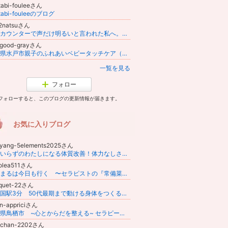
itabi-fouleeさん
itabi-fouleeのブログ
2natsuさん
鮮魚カウンターで声だけ明るいと言われた私へ。39歳がシャワー後も鱗の欠片を洗い流しても残る帰路｜なつ
e-good-grayさん
茨城県水戸市親子のふれあいベビータッチケア（ベビーマッサージ）～ぬくもり～
一覧を見る
フォロー
フォローすると、このブログの更新情報が届きます。
お気に入りブログ
-yang-5elements2025さん
病院いらずのわたしになる体質改善！体力なしさんの元気のトリセツ！東洋医学で不調解消セラピスト/みつふじあけみ
olea511さん
ちーまるは今日も行く 〜セラピストの『常備菜×闘い飯×日常』〜
quet-22さん
東三国駅3分 50代最期まで動ける身体をつくるエステ
on-appriciさん
佐賀県鳥栖市 ~心とからだを整える~ セラピーサロン Apprici（アプリシー）
chan-2202さん