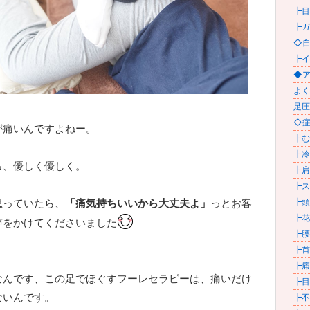
┣目
┣ガ
◇自
┣イ
◆アク
よく
足圧
◇症状
が痛いんですよねー。
┣むく
┣冷え
ら、優しく優しく。
┣肩甲
┣スト
思っていたら、
「痛気持ちいいから大丈夫よ」
っとお客
┣頭
┣花粉
声をかけてくださいました
┣腰痛
┣首
┣痛
なんです、この足でほぐすフーレセラピーは、痛いだけ
┣目の
ないんです。
┣不眠