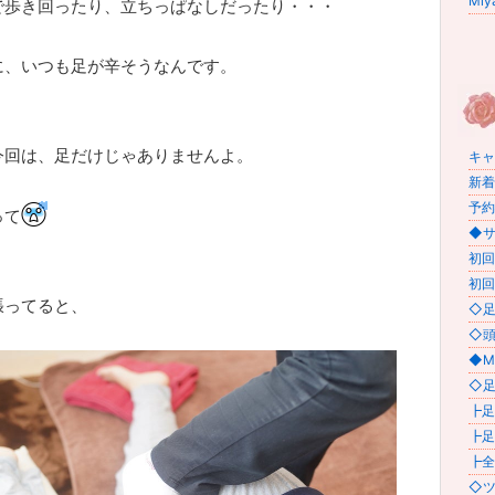
Miy
で歩き回ったり、立ちっぱなしだったり・・・
に、いつも足が辛そうなんです。
今回は、足だけじゃありませんよ。
キャン
新着情
予約状
って
◆サロ
初回
初回
張ってると、
◇足
◇頭
◆M
◇足
┣足
┣足
┣全
◇ツ