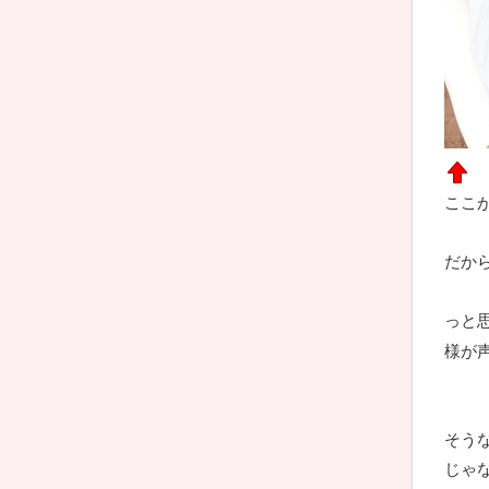
ここ
だか
っと
様が
そう
じゃ