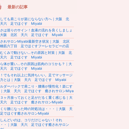
最新の記事
しても肩こりが楽にならない方へ｜大阪 北
天六 足でほぐす Miyabi
さは巡りのサイン！血液の流れを良くしましょ
大阪 北区 天六 足でほぐす Miyabi
されサロンMiyabi最新空き状況｜大阪 北区
橋筋六丁目 足でほぐすフーレセラピーの店
むくみで動けない…その原因と対策｜大阪 北
天六 足でほぐす Miyabi
ら体が重い…その原因は筋肉のコリかも？｜大
天六 足でほぐす Miyabi
！でもそれ以上に気持ちいい。足でマッサージ
力とは｜大阪 天六 足でほぐす Miyabi
ルダーバックで肩こり・腰痛が慢性化！楽にす
｜大阪 天六 足でほぐす 癒されサロンMiya
３ヶ月放っておくと足がだるく重く感じる｜大
天六 足でほぐす 癒されサロンMiyabi
くり腰になった時の対処法は・・・｜大阪 天
足でほぐす癒されサロンMiyabi
しんどいのは、コリだけじゃない！それ
・・｜大阪 天六 足でほぐす癒されサロン