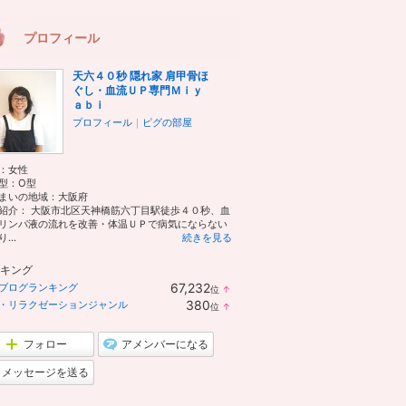
プロフィール
天六４０秒 隠れ家 肩甲骨ほ
ぐし・血流ＵＰ専門Ｍｉｙ
ａｂｉ
プロフィール
｜
ピグの部屋
：
女性
型：
O型
まいの地域：
大阪府
紹介： 大阪市北区天神橋筋六丁目駅徒歩４０秒、血
リンパ液の流れを改善・体温ＵＰで病気にならない
...
続きを見る
キング
67,232
ブログランキング
位
↑
ラ
380
・リラクゼーションジャンル
位
↑
ン
ラ
キ
ン
ン
キ
フォロー
アメンバーになる
グ
ン
上
グ
メッセージを送る
昇
上
昇