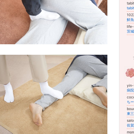
tab
tab
102
lif
yin
coc
bou
sal
mon