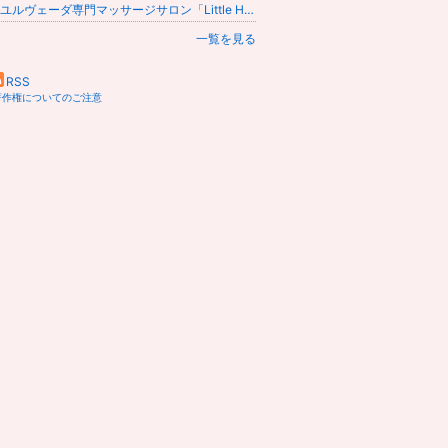
アーユルヴェーダ専門マッサージサロン「Little Herb」(千葉市美浜区)ゆうこりんのブログ
一覧を見る
RSS
著作権についてのご注意