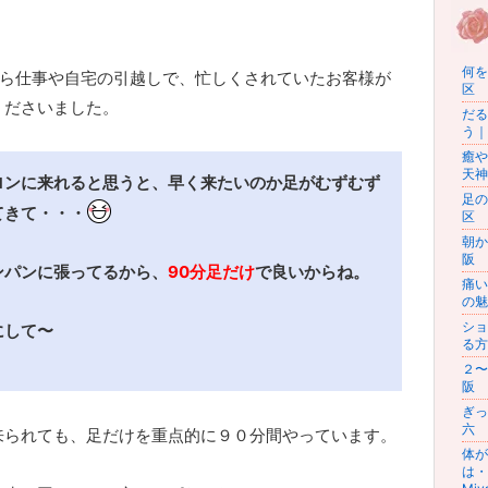
何を
から仕事や自宅の引越しで、忙しくされていたお客様が
区 
くださいました。
だる
う｜
癒や
天神
ロンに来れると思うと、早く来たいのか足がむずむず
足の
てきて・・・
区 
朝か
阪 
ンパンに張ってるから、
90分足だけ
で良いからね。
痛い
の魅
ショ
にして〜
る方
２〜
阪 
ぎっ
六 
来られても、足だけを重点的に９０分間やっています。
体が
は・