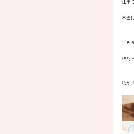
仕事
本当
でも
腰だ
腰が