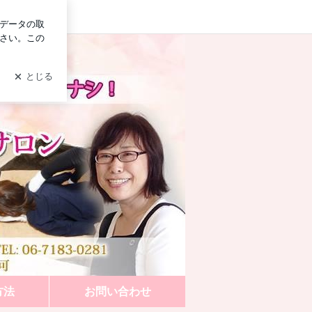
グイン
血流ＵＰ Ｍｉｙａｂｉサロン
方法
お問い合わせ