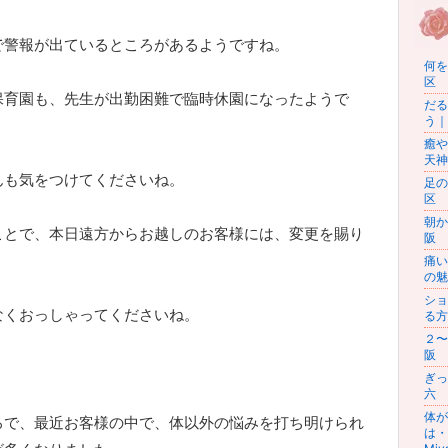
で警報が出ているところがあるようですね。
何を
区 
保育園も、先生が出勤困難で臨時休園になったようで
だる
う｜
癒や
天神
んも気をつけてくださいね。
足の
区 
朝か
ことで、本日遠方からお越しのお客様には、変更を賜り
阪 
。
痛い
の魅
ショ
なくおっしゃってくださいね。
る方
２〜
阪 
ぎっ
六 
体が
ろで、最近お客様の中で、体以外の悩みを打ち明けられ
は・