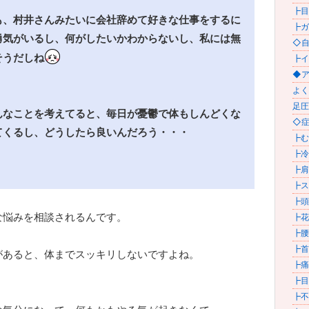
┣目
も、村井さんみたいに会社辞めて好きな仕事をするに
┣ガ
勇気がいるし、何がしたいかわからないし、私には無
◇自
そうだしね
┣イ
◆アク
よく
足圧
んなことを考えてると、毎日が憂鬱で体もしんどくな
◇症状
てくるし、どうしたら良いんだろう・・・
┣むく
┣冷え
┣肩甲
┣スト
┣頭
な悩みを相談されるんです。
┣花粉
┣腰痛
┣首
があると、体までスッキリしないですよね。
┣痛
┣目の
┣不眠