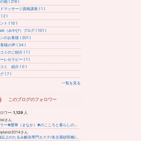
他 ( 216 )
ドマッサージ資格講座 ( 1 )
 2 )
ト ( 10 )
abi（みやび）ブログ ( 101 )
ンのお客様 ( 201 )
客様の声 ( 34 )
コミのご紹介 ( 1 )
ーレセラピー ( 1 )
コミ 紹介 ( 0 )
 ( 7 )
一覧を見る
このブログのフォロワー
ロワー:
1,129
人
rielさん
ヒーラー❃愛華（まなか）❃のこころと暮らしのスピリチュアルメモ
eplaisir2014さん
40歳以上のたるみ解決専門エステ/名古屋砂田橋/ささきゆりか