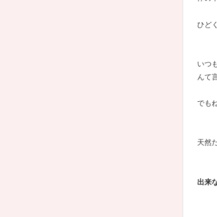
ひど
いつ
んて
でも
天然
出来