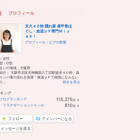
プロフィール
天六４０秒 隠れ家 肩甲骨ほ
ぐし・血流ＵＰ専門Ｍｉｙ
ａｂｉ
プロフィール
｜
ピグの部屋
：
女性
型：
O型
まいの地域：
大阪府
紹介： 大阪市北区天神橋筋六丁目駅徒歩４０秒、血
リンパ液の流れを改善・体温ＵＰで病気にならない
...
続きを見る
キング
115,275
ブログランキング
位
↓
ラ
810
・リラクゼーションジャンル
位
↓
ン
ラ
キ
ン
ン
キ
フォロー
アメンバーになる
グ
ン
下
グ
メッセージを送る
降
下
降