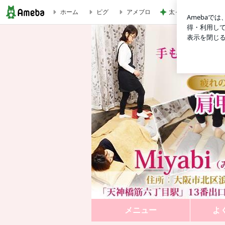
ホーム
ピグ
アメブロ
太ってると言ってき
体がしんどいのは、コリだけじゃない！それは・・・｜大阪 天六
メニュー
よ