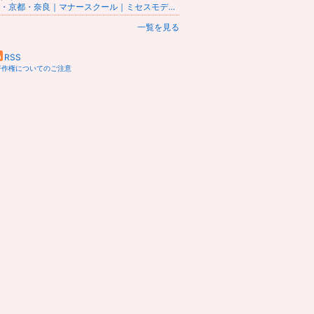
大阪・京都・奈良｜マナースクール｜ミセスモデル&マナー講師 弓場 節が教える立ち居振る舞い教室
一覧を見る
RSS
著作権についてのご注意