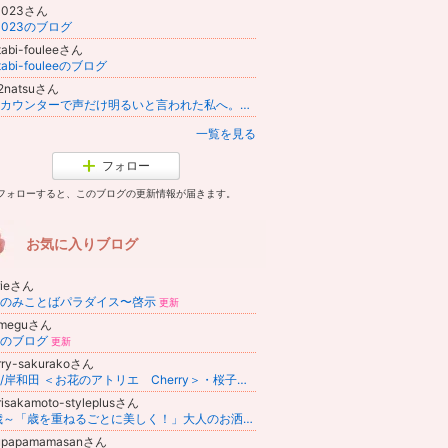
0023さん
0023のブログ
itabi-fouleeさん
itabi-fouleeのブログ
2natsuさん
鮮魚カウンターで声だけ明るいと言われた私へ。39歳がシャワー後も鱗の欠片を洗い流しても残る帰路｜なつ
一覧を見る
フォロー
フォローすると、このブログの更新情報が届きます。
お気に入りブログ
rieさん
のみことばパラダイス〜啓示
更新
emeguさん
のブログ
更新
rry-sakurakoさん
大阪/岸和田 ＜お花のアトリエ Cherry＞・桜子花日記
risakamoto-styleplusさん
50歳～「歳を重ねるごとに美しく！」大人のお洒落の習慣
upapamamasanさん