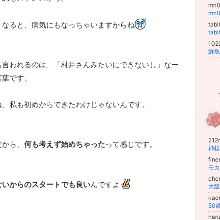
mn
mn
くなると、病気にもなっちゃいますからね
tab
tab
102
も言われるのは、「村井さんみたいにできないし」なー
言葉です。
ね、私も初めからできたわけじゃないんです。
212
だから、
何も考えず始めちゃった
って感じです。
神様
fin
モカ
che
ないからのスタートでも良い
んですよ
kao
har