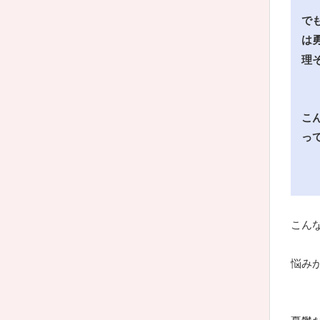
で
は
理
こ
っ
こん
悩み