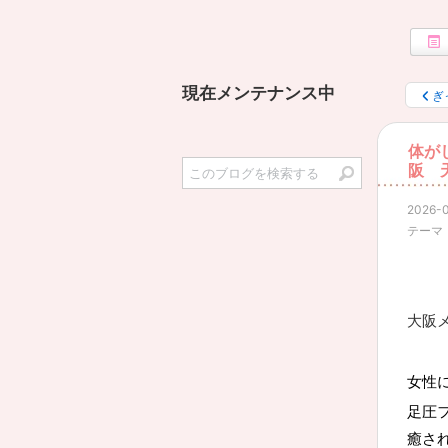
現在メンテナンス中
ぎ
体が
阪 
2026-0
テーマ
大阪
女性
足圧
癒さ