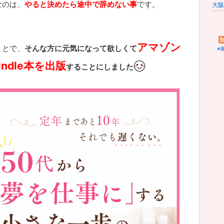
なのは、
やると決めたら途中で辞めない事
です。
アマゾン
ことで、
そんな方に元気になって欲しくて
※
indle本を出版
することにしました