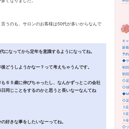
が多くなりました。
Miy
と言うのも、サロンのお客様は50代が多いからなんで
キャン
新着情
０代になってから定年を意識するようになってね。
予約状
◆サロ
年後どうしようかなー？って考えちゃうんです。
初回
初回
◇足
年も６５歳に伸びちゃったし、なんかずっとこの会社
◇頭
毎日同じことをするのかと思うと長いなーなんてね
◆M
◇足
┣足
┣足
┣全
分の好きな事をしたいなーってね。
◇ツ