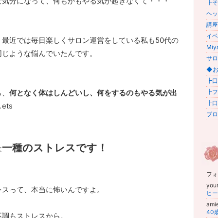
な気分になって、何もかもやる気が起きなくて・・・
┣その
ヘッ
講座 (
イベン
、最近では毎日楽しくサロン運営をしている私も50代の
Miy
同じような悩んでいたんです。
サロ
◆お
┣口
ら、
何となく体はしんどいし、何をするのもやる気が出
┣フ
┣口
ets
ブログ
一種のストレスです！
は
フォ
you
レスって、本当に怖いんですよ。
ami
不調もストレスから。