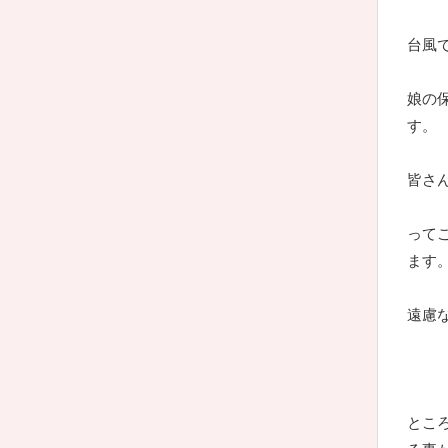
台風
娘の
す。
皆さ
って
ます
遠慮
とこ