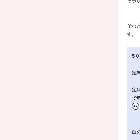
る事
それ
す。
5
定
定
で
自