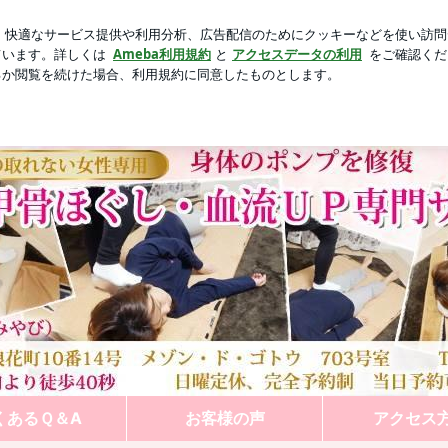
た義姉と義母
芸能人ブログ
人気ブログ
新規登録
ロ
 足でほぐす癒されサロンMiyabi | 足圧肩甲骨ほぐし・
くあるＱ＆A
お客様の声
アクセス