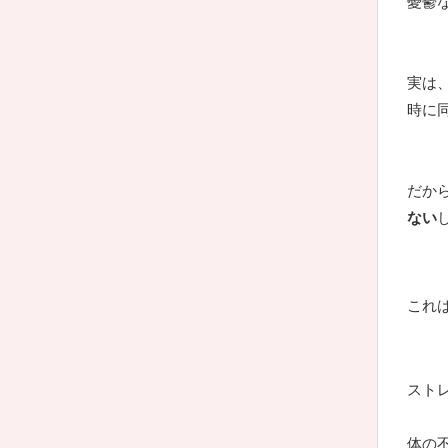
憂鬱
実は
時に
だか
ない
し
これ
スト
体の