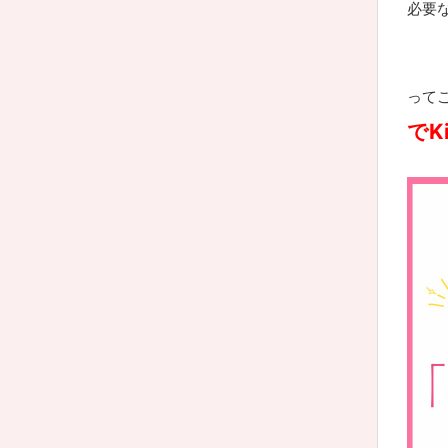
必要
って
でK