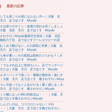
最新の記事
しても肩こりが楽にならない方へ｜大阪 北
天六 足でほぐす Miyabi
さは巡りのサイン！血液の流れを良くしましょ
大阪 北区 天六 足でほぐす Miyabi
されサロンMiyabi最新空き状況｜大阪 北区
橋筋六丁目 足でほぐすフーレセラピーの店
むくみで動けない…その原因と対策｜大阪 北
天六 足でほぐす Miyabi
ら体が重い…その原因は筋肉のコリかも？｜大
天六 足でほぐす Miyabi
！でもそれ以上に気持ちいい。足でマッサージ
力とは｜大阪 天六 足でほぐす Miyabi
ルダーバックで肩こり・腰痛が慢性化！楽にす
｜大阪 天六 足でほぐす 癒されサロンMiya
３ヶ月放っておくと足がだるく重く感じる｜大
天六 足でほぐす 癒されサロンMiyabi
くり腰になった時の対処法は・・・｜大阪 天
足でほぐす癒されサロンMiyabi
しんどいのは、コリだけじゃない！それ
・・｜大阪 天六 足でほぐす癒されサロン