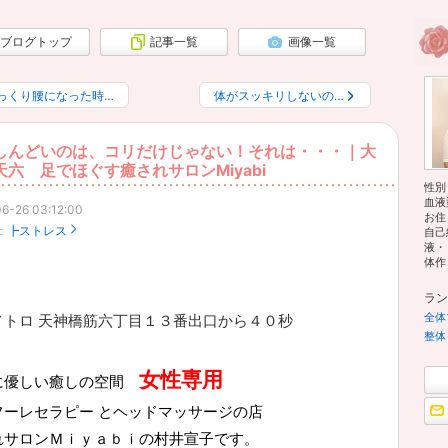
ブログトップ
記事一覧
画像一覧
っくり腰になった時…
体がスッキリしないの…
しんどいのは、コリだけじゃない！それは・・・｜大
天六 足でほぐす癒されサロンMiyabi
性別
血液
6-26 03:12:00
お住
：
┣ストレス
自己
液・
体作り
ラン
全体
メトロ 天神橋筋六丁目１３番出口から４０秒
整体
女性専用
に優しい癒しの空間
フーレセラピー とヘッドマッサージの店
れサロンＭｉｙａｂｉの村井宣子です。