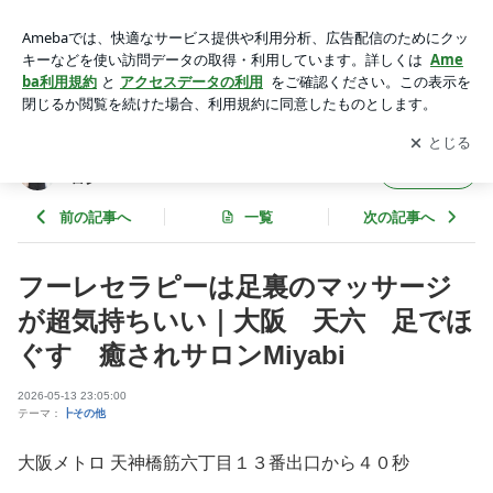
フーレセラピーは足裏のマッサージが超気持ちいい｜大阪 天
六 足でほぐす 癒されサロンMiyabi | 足圧肩甲骨ほぐし・血
アプリをダウンロードして
ブログの更新通知
を受け取りまし
開く
流ＵＰ Ｍｉｙａｂｉサロン
ょう。
足圧肩甲骨ほぐし・血流ＵＰ Ｍｉｙａｂｉサ
フォロー
ロン
前の記事へ
一覧
次の記事へ
フーレセラピーは足裏のマッサージ
が超気持ちいい｜大阪 天六 足でほ
ぐす 癒されサロンMiyabi
2026-05-13 23:05:00
テーマ：
┣その他
大阪メトロ 天神橋筋六丁目１３番出口から４０秒