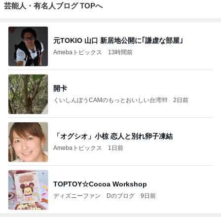
芸能人・有名人ブログ TOPへ
元TOKIO 山口 新居地公開に｢謙虚な部屋｣
Amebaトピックス
13時間前
開卡
くいしんぼうCAMのもっとおいしい台湾!!!!
2日前
「オグシオ」小椋 恋人と別れ卵子凍結
Amebaトピックス
1日前
TOPTOY☆Cocoa Workshop
ディズニーファン Dのブログ
9日前