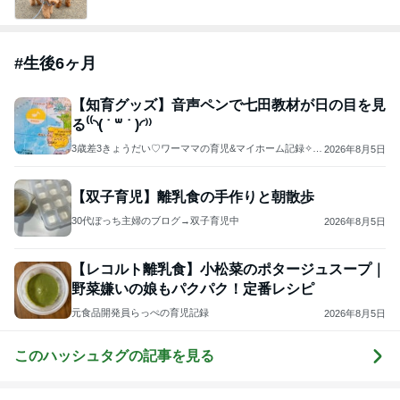
#
生後6ヶ月
【知育グッズ】音声ペンで七田教材が日の目を見
る⁽⁽◝( ˙ ꒳ ˙ )◜⁾⁾
3歳差3きょうだい♡ワーママの育児&マイホーム記録✧
2026年8月5日
*。
【双子育児】離乳食の手作りと朝散歩
30代ぼっち主婦のブログ→双子育児中
2026年8月5日
【レコルト離乳食】小松菜のポタージュスープ｜
野菜嫌いの娘もパクパク！定番レシピ
元食品開発員らっぺの育児記録
2026年8月5日
このハッシュタグの記事を見る