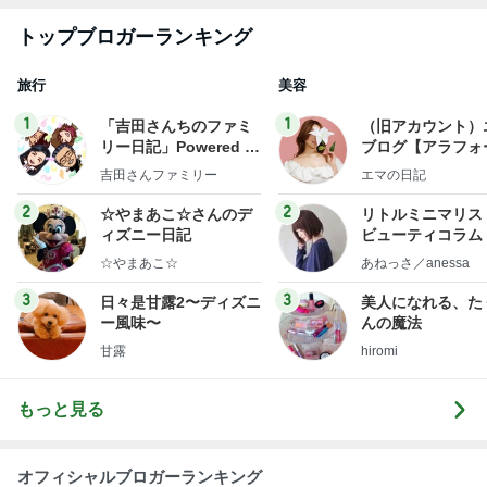
トップブロガーランキング
旅行
美容
1
1
「吉田さんちのファミ
（旧アカウント）
リー日記」Powered b
ブログ【アラフォ
y Ameba 吉田さんファ
社売却セカンドラ
吉田さんファミリー
エマの日記
ミリーオフィシャルブ
フ】
ログ
2
2
☆やまあこ☆さんのデ
リトルミニマリス
ィズニー日記
ビューティコラム 
little minimalist'
☆やまあこ☆
あねっさ／anessa
uty colum
3
3
日々是甘露2〜ディズニ
美人になれる、た
ー風味〜
んの魔法
甘露
hiromi
もっと見る
オフィシャルブロガーランキング