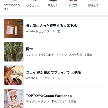
BEYOOOOO
ゆうこりん
島倉りか
石 安伊
蒼井心音
NDS
母も気に入った終売する人気下地
Amebaトピックス
1日前
開卡
くいしんぼうCAMのもっとおいしい台湾!!!!
2日前
ユカイ 鉄分補給でフライパンと鉄瓶
Amebaトピックス
1日前
TOPTOY☆Cocoa Workshop
ディズニーファン Dのブログ
9日前