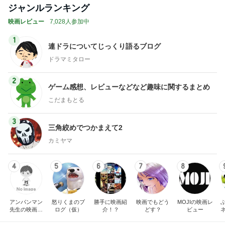
ジャンルランキング
映画レビュー
7,028人参加中
1
連ドラについてじっくり語るブログ
ドラマミタロー
2
ゲーム感想、レビューなどなど趣味に関するまとめ
こだまもとる
3
三角絞めでつかまえて2
カミヤマ
4
5
6
7
8
アンパンマン
怒りくまのブ
勝手に映画紹
映画でもどう
MOJIの映画レ
先生の映画講
ログ（仮）
介！？
どす？
ビュー
座