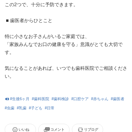
この2つで、十分に予防できます。
■ 歯医者からひとこと
特に小さなお子さんがいるご家庭では、
「家族みんなでお口の健康を守る」意識がとても大切で
す。
気になることがあれば、いつでも歯科医院でご相談くださ
い。
#
生後6ヶ月
#
歯科医院
#
歯科検診
#
口腔ケア
#
赤ちゃん
#
歯医者
#
虫歯
#
乳歯
#
子ども
#
日常
いいね
コメント
リブログ