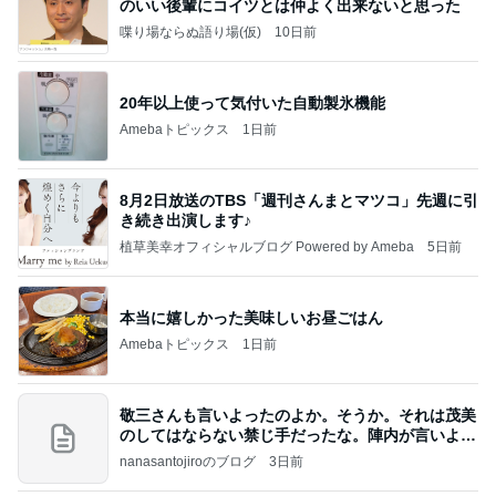
のいい後輩にコイツとは仲よく出来ないと思った
喋り場ならぬ語り場(仮)
10日前
20年以上使って気付いた自動製氷機能
Amebaトピックス
1日前
8月2日放送のTBS「週刊さんまとマツコ」先週に引
き続き出演します♪
植草美幸オフィシャルブログ Powered by Ameba
5日前
本当に嬉しかった美味しいお昼ごはん
Amebaトピックス
1日前
敬三さんも言いよったのよか。そうか。それは茂美
のしてはならない禁じ手だったな。陣内が言いよる
のよ
nanasantojiroのブログ
3日前