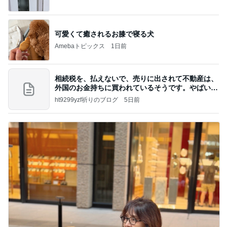
はっぴぃな毎日」Powered by Ameba
可愛くて癒されるお膝で寝る犬
Amebaトピックス
1日前
相続税を、払えないで、売りに出されて不動産は、
外国のお金持ちに買われているそうです。やばいで
すよ
ht9299yzf祈りのブログ
5日前