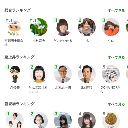
総合ランキング
すべて見る
1
2
3
市川團十郎白
小林麻央
だいたひかる
桃
クロ
猿
急上昇ランキング
すべて見る
1
2
3
4
5
AKB48
たんぽぽ川村
北村総一朗
北別府学
OCHA NORM
エミコ
A
新登場ランキング
すべて見る
1
2
3
4
5