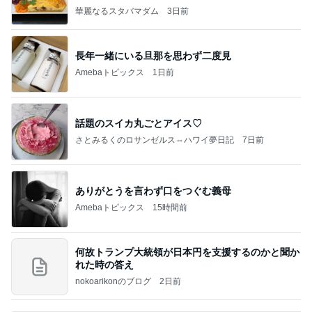
華麗なるスタバマダム
3日前
長年一緒にいる旦那を思わず二度見
Amebaトピックス
1日前
話題のスイカ丸ごとアイス♡
さとみるくのロサンゼルス⇔ハワイ夢日記
7日前
ありがとうを言わず口をつぐむ義母
Amebaトピックス
15時間前
何故トランプ大統領が日本円を支援するのかと聞か
れた時の答え
nokoarikonのブログ
2日前