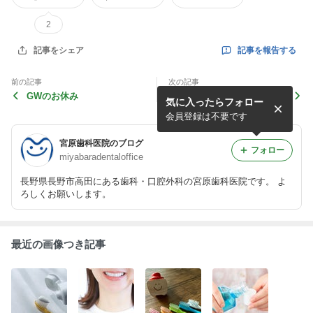
2
記事を報告する
記事をシェア
前の記事
次の記事
GWのお休み
歯ぎしり・食いしばりの原因
気に入ったらフォロー
と対策
会員登録は不要です
宮原歯科医院のブログ
フォロー
miyabaradentaloffice
長野県長野市高田にある歯科・口腔外科の宮原歯科医院です。 よ
ろしくお願いします。
最近の画像つき記事