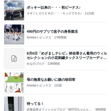
ポッキー以来の・・・初ビーナス♪
ＳＲ♡ＬＯＶＥＲの・・・キックでＧＯ♪
11日前
490円のサプリで息子の身長復活
Amebaトピックス
17時間前
8月6日「めざましテレビ」林佑香さん着用のウィル
セレクションの小花刺繍タックスリーブカーディガ
ン
れなのブログ
22時間前
母の無茶なお願いに娘の珍回答
Amebaトピックス
1日前
待ってる！
武東由美オフィシャルブログ「MOTOちゃんとの
9時間前