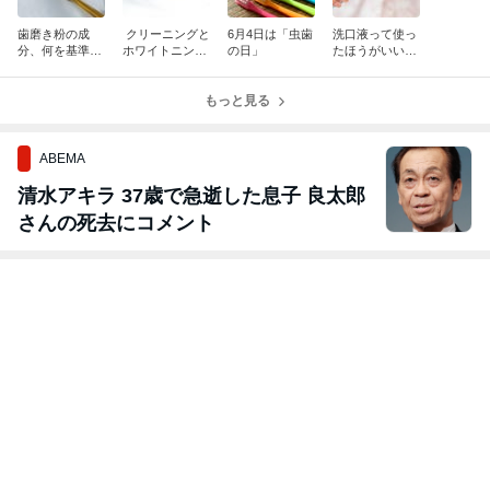
歯磨き粉の成
クリーニングと
6月4日は「虫歯
洗口液って使っ
分、何を基準に
ホワイトニング
の日」
たほうがいい
選べばいい？
の違いとは？
の？
もっと見る
ABEMA
清水アキラ 37歳で急逝した息子 良太郎
さんの死去にコメント