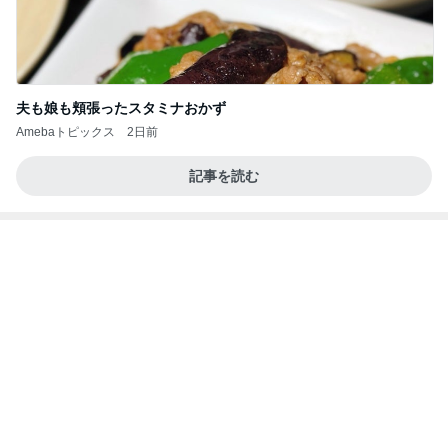
どうしても食べたかった薬膳カレー
Amebaトピックス
1日前
よし、タイ行こ
与儀大介
23時間前
コメダの5組待ちで諦めて帰宅
Amebaトピックス
2日前
日東駒専や産近甲龍は英語よりも国語の攻略が重視
される、のかもしれない。
Bank of Dreamの公営競技はどこへ行く
11日前