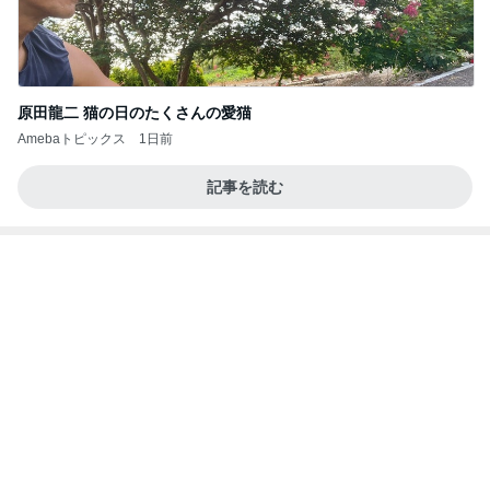
Amebaトピックス
1日前
かっちちちちが来てくれた！おしゃれなものを持っ
て！
桃オフィシャルブログ Powered by Ameba
10日前
推しは来てくれないガチャの結果
Amebaトピックス
1日前
㊗️喜びを分け合える未来❣️”【この混沌の理由】”⽇
本も⾦融リセットの準備をしてます ””
あいすくりーむ『めるころ』
1時間前