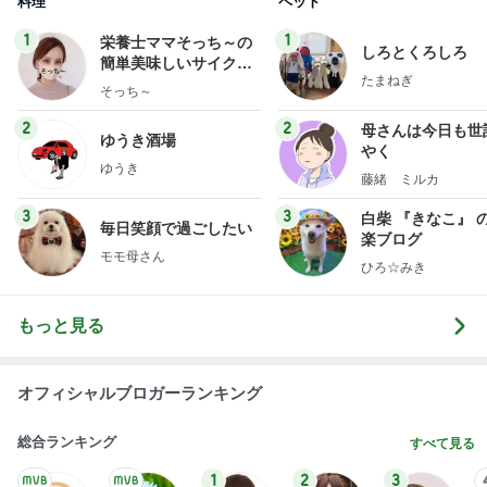
料理
ペット
1
1
栄養士ママそっち～の
しろとくろしろ
簡単美味しいサイクル
たまねぎ
献立
そっち～
2
2
母さんは今日も世
ゆうき酒場
やく
ゆうき
藤緒 ミルカ
3
3
白柴 『きなこ』 
毎日笑顔で過ごしたい
楽ブログ
モモ母さん
ひろ☆みき
もっと見る
オフィシャルブロガーランキング
総合ランキング
すべて見る
1
2
3