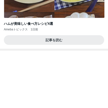
Amebaトピックス
1日前
【新記事】これができる女性を男は手放せない！究
極の恋愛テクニック
クノタチホオフィシャルブログ「恋学・性学研究
2日前
室」Powered by Ameba
古村比呂 ビールの味でわかる体調
Amebaトピックス
17時間前
平和を守る
ブルーサファイア
3日前