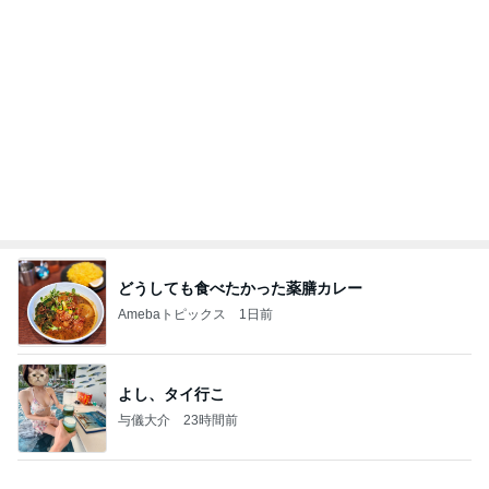
汗をかき冷房にあたると痛むお腹
Amebaトピックス
2日前
【秩父鉄道】８/２～１１/３０開催 ガリガリ君が
秩父鉄道に遊びにやってくる！のご紹介です
秩父市議会議員 黒澤秀之 ブログ Powered by Ameb
9日前
a
年の差夫婦というジャンルへの移動
Amebaトピックス
1日前
☆We're timelesz LIVE TOUR 2026 episode2 MO
MENTUM
☆☆☆ゆきちにっき☆☆☆
7日前