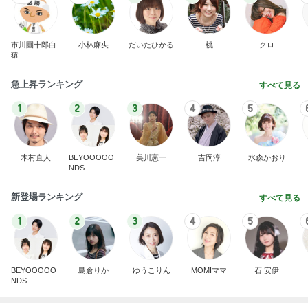
市川團十郎白
小林麻央
だいたひかる
桃
クロ
猿
急上昇ランキング
すべて見る
1
2
3
4
5
木村直人
BEYOOOOO
美川憲一
吉岡淳
水森かおり
NDS
新登場ランキング
すべて見る
1
2
3
4
5
BEYOOOOO
島倉りか
ゆうこりん
MOMIママ
石 安伊
NDS