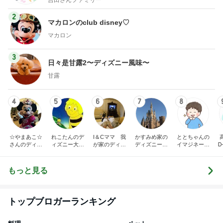
2
マカロンのclub disney♡
マカロン
3
日々是甘露2〜ディズニー風味〜
甘露
4
5
6
7
8
☆やまあこ☆
れこたんのデ
I＆Cママ 我
かすみめ家の
ととちゃんの
さんのディズ
ィズニー大好
が家のディズ
ディズニー大
イマジネーシ
Ꭰ
ニー日記
き♡孫4人
ニー♡ブログ
好き遠方組的
ョンタイム
ディズニー生
活
もっと見る
トップブロガーランキング