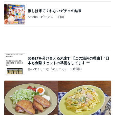
朝のルーティン
渡辺美奈代オフィシャルブログ「Minayo Land」P
2日前
owered by Ameba
だいた 美味しい梅シソの下拵え
Amebaトピックス
1日前
こんな時代が来るとは誰が予想できただろうか？
浮浪の走り者のブログ
2日前
お米20kgとたくさんのシフォンケーキ