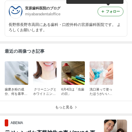
宮原歯科医院のブログ
フォロー
miyabaradentaloffice
長野県長野市高田にある歯科・口腔外科の宮原歯科医院です。 よ
ろしくお願いします。
最近の画像つき記事
歯磨き粉の成
クリーニングと
6月4日は「虫歯
洗口液って使っ
分、何を基準に
ホワイトニング
の日」
たほうがいい
選べばいい？
の違いとは？
の？
もっと見る
ABEMA