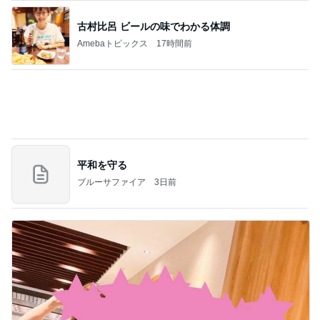
ご冥福をお祈り申し上げます
松村和子オフィシャルブログ「明日元気にな～れ」
7日前
Powered by Ameba
大阪と比べ濃いと感じた丸亀の出汁
Amebaトピックス
1日前
義母も義妹もクズすぎる！
義実家3世代同居やめました。
1日前
予約でいっぱいだった行きたかった店