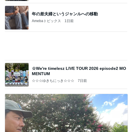
良い氣分や妄想のワークを重ねても引き寄せが起き
ない理由
心のブレーキを外して引き寄せを加速させる方法：
3日前
引き寄せ研究所
小学生でも簡単にお片付けできる収納
Amebaトピックス
2日前
クロとこいたんって何かあったの？
あいのりブログ
2日前
胸部のはずが腰に見えるレントゲン