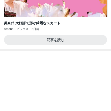
Amebaトピックス
1日前
長岡の隠れ名物。明治時代からある和菓子屋のアイ
ス…！
小林礼奈オフィシャルブログ「小林礼奈のブーブ
14日前
ーブログ」Powered by Ameba
先着でもらえる限定めじるしチャーム
Amebaトピックス
20時間前
「自分のことは自分でする」の呪い
ワタナベ薫オフィシャルブログ「美人になる方
11日前
法」Powered by Ameba