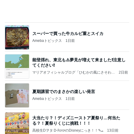
スーパーで買った牛カルビ重とスイカ
Amebaトピックス
1日前
能登揺れ、東北も⚠️夢見が増えて来ました❗️注意し
てください❗️
マリアオフィシャルブログ「ひむかの風にさそわれ
2日前
て」Powered by Ameba
夏期講習でのまさかの楽しい発言
Amebaトピックス
1日前
大当たり？！ディズニーストア夏祭り…何当た
る？！夏祭りくじに挑戦！！！
高校生Dヲタ Ꭰ-ᎮꭵꭹꭴのDisneyにっき！！✎ܚ
13日前
悲しい日に貰い幸せになった贈り物
Amebaトピックス
1日前