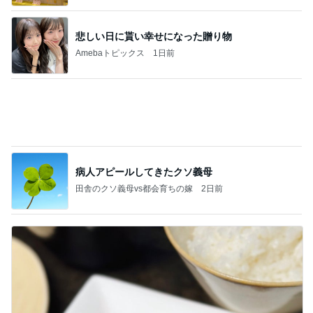
病人アピールしてきたクソ義母
田舎のクソ義母vs都会育ちの嫁
2日前
夫も娘も頬張ったスタミナおかず
Amebaトピックス
2日前
記事を読む