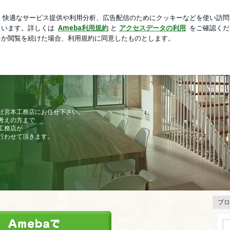
ッチが壊れた旦那
芸能人ブログ
人気ブログ
新規登録
社宮本工務店にお任せ下さい。
考えの方まで
工務店が
行わせて頂きます。
プロ