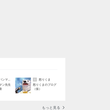
アンパンマン先生の映画講座
怒りくま
5
マン先生
怒りくまのブログ
座
（仮）
もっと見る