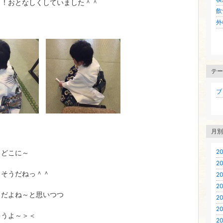
と！おとなしくしていました＾＾
飲
外
テー
ブロ
月別
20
～どこに～
20
～そうだねっ＾＾
20
20
うだよね～と思いつつ
20
20
ゃうよ～＞＜
20