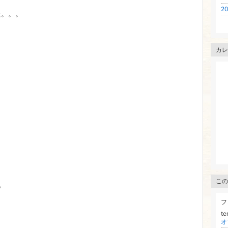
20
た。。。
カレ
この
。
フ
t