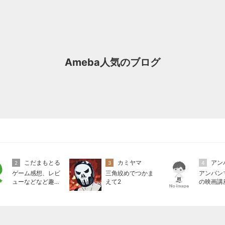
Ameba人気のブログ
こだまもとる
カミヤマ
2
3
4
ゲーム感想、レビ
三角絞めでつかま
アンパン
ューなどなど趣味
えて2
の映画講
に関するまとめ