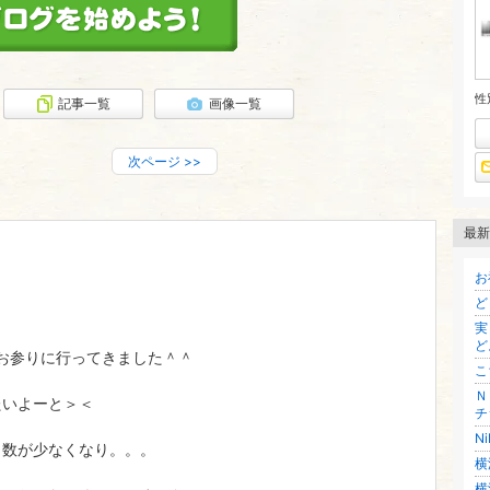
性
記事一覧
画像一覧
次ページ
>>
最新
お
ど
実
ど
お参りに行ってきました＾＾
こ
Ｎ
たいよーと＞＜
チ
N
口数が少なくなり。。。
横
横