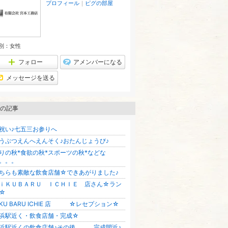
プロフィール
｜
ピグの部屋
別：
女性
フォロー
アメンバーになる
メッセージを送る
の記事
祝い♪七五三お参りへ
うぶつえんへえんそく♪おたんじょうび♪
りの秋*食欲の秋*スポーツの秋*などな
。。。
ちらも素敵な飲食店舗☆できあがりました♪
ｉＫＵＢＡＲＵ ＩＣＨＩＥ 店さん☆ラン
☆
iKU BARU ICHIE 店 ☆レセプション☆
浜駅近く・飲食店舗・完成☆
浜駅近くの飲食店舗♪その後。。。完成間近♪