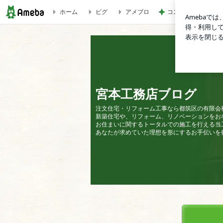
ホーム
ピグ
アメブロ
コストコで我慢スイ
宮本工務店ブログ
宮本工務店ブログ
注文住宅・リフォーム工事なら都筑区の有限会
新築住宅や、リフォーム、リノベーションをお
お住まいに関するトータルでの施工を行える当
あなたが求めていた理想を形にするお手伝いを