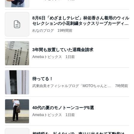
8月6日「めざましテレビ」林佑香さん着用のウィル
セレクションの小花刺繍タックスリーブカーディガ
ン
れなのブログ
19時間前
3年間も放置していた退職金請求
Amebaトピックス
1日前
待ってる！
武東由美オフィシャルブログ「MOTOちゃんとの
7時間前
はっぴぃな毎日」Powered by Ameba
40代の夏のモノトーンコーデ6選
Amebaトピックス
1日前
相続税を、払えないで、売りに出されて不動産は、