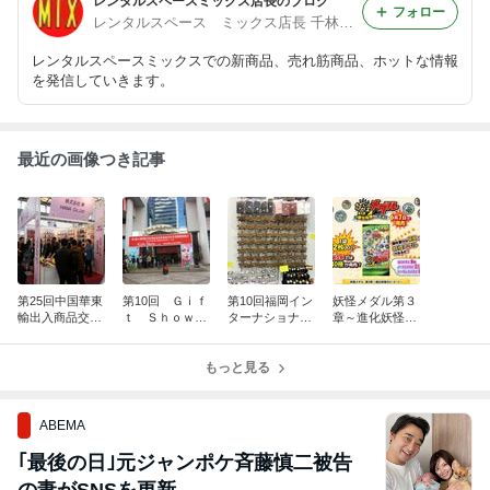
レンタルスペースミックス店長のブログ
フォロー
レンタルスペース ミックス店長 千林商店街
レンタルスペースミックスでの新商品、売れ筋商品、ホットな情報
を発信していきます。
最近の画像つき記事
第25回中国華東
第10回 Ｇｉｆ
第10回福岡イン
妖怪メダル第３
輸出入商品交易
ｔ Ｓｈｏｗ
ターナショナ
章～進化妖怪の
会「日本館」㈱
ｉｎ 上海 ㈱
ル・ギフト・シ
ヒ・ミ・ツ～ 数
華出店ご報告
華出店のご報告
ョー2014 出店
量限定入荷！
もっと見る
しました！
ABEMA
｢最後の日｣元ジャンポケ斉藤慎二被告