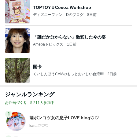
TOPTOY☆Cocoa Workshop
ディズニーファン Dのブログ
8日前
「誰だか分からない」激変した今の姿
Amebaトピックス
1日前
開卡
くいしんぼうCAMのもっとおいしい台湾!!!!
2日前
ジャンルランキング
お弁当づくり
5,211人参加中
1
酒ポンコツ女の息子LOVE blog♡♡
kana♡♡♡