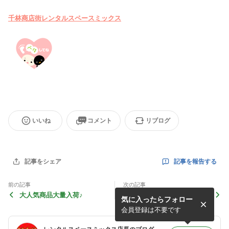
千林商店街レンタルスペースミックス
いいね
コメント
リブログ
記事を報告する
記事をシェア
前の記事
次の記事
大人気商品大量入荷♪
売れ筋！天然石ブレスレット
気に入ったらフォロー
大量入荷♪♪
会員登録は不要です