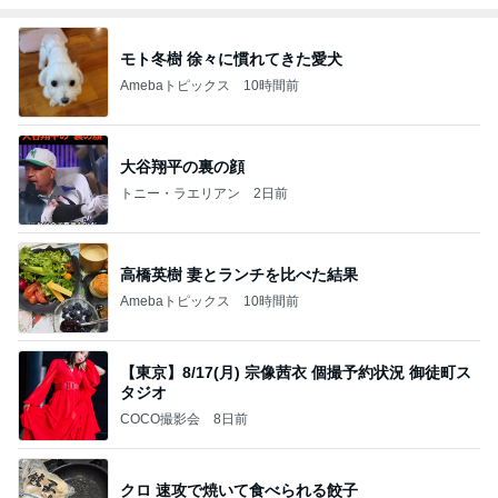
モト冬樹 徐々に慣れてきた愛犬
Amebaトピックス
10時間前
大谷翔平の裏の顔
トニー・ラエリアン
2日前
高橋英樹 妻とランチを比べた結果
Amebaトピックス
10時間前
【東京】8/17(月) 宗像茜衣 個撮予約状況 御徒町ス
タジオ
COCO撮影会
8日前
クロ 速攻で焼いて食べられる餃子