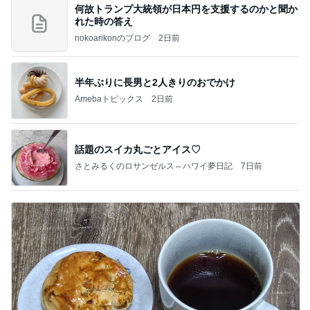
何故トランプ大統領が日本円を支援するのかと聞か
れた時の答え
nokoarikonのブログ
2日前
半年ぶりに長男と2人きりのおでかけ
Amebaトピックス
2日前
話題のスイカ丸ごとアイス♡
さとみるくのロサンゼルス⇔ハワイ夢日記
7日前