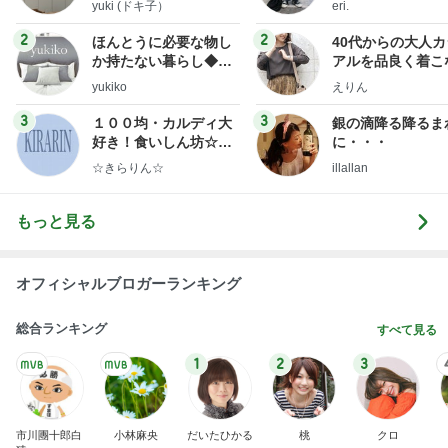
yuki (ドキ子）
eri.
2
2
ほんとうに必要な物し
40代からの大人
か持たない暮らし◆Ke
アルを品良く着こ
ep Life Simple◆〜イ
ファッションブロ
yukiko
えりん
ンテリアのきろく〜
3
3
１００均・カルディ大
銀の滴降る降るま
好き！食いしん坊☆き
に・・・
らりん☆のブログ
☆きらりん☆
illallan
もっと見る
オフィシャルブロガーランキング
総合ランキング
すべて見る
1
2
3
市川團十郎白
小林麻央
だいたひかる
桃
クロ