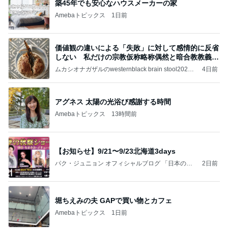
築45年でも安心なハウスメーカーの家
Amebaトピックス
1日前
価値観の違いによる「失敗」に対して感情的に反省
しない 私だけの宗教仮称略称偶然と暗合教教義候
補
ムカシオナガザルのwesternblack brain stool2024
4日前
年（令和6）11月25日以来減酒断煙再開ムカシオナ
ガザル
アグネス 太陽の光浴び感謝する時間
Amebaトピックス
13時間前
【お知らせ】9/21〜9/23北海道3days
パク・ジュニョン オフィシャルブログ 「日本の
2日前
心」 powered by Ameba
堀ちえみの夫 GAPで買い物とカフェ
Amebaトピックス
1日前