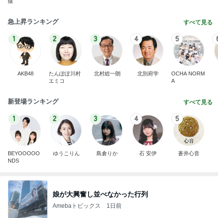
猿
急上昇ランキング
すべて見る
1
2
3
4
5
AKB48
たんぽぽ川村
北村総一朗
北別府学
OCHA NORM
エミコ
A
新登場ランキング
すべて見る
1
2
3
4
5
BEYOOOOO
ゆうこりん
島倉りか
石 安伊
蒼井心音
NDS
娘が大興奮し並べなかった行列
Amebaトピックス
1日前