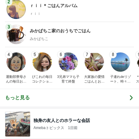
2
ｒｉｉ＊ごはんアルバム
ｒｉｉ
3
みかぱちこ家のおうちでごはん
みかぱちこ
4
5
6
7
8
運動部寮母さ
ぴこれの毎日
3兄弟ママも子
大家族の愛情
子連れdeリゾ
んの毎日お弁
コレクション
育て終盤
ごはんとお弁
ート、時々キ
ス
当☆毎日ごは
♬.*ﾟ
当❤︎
ャラ弁
ん☆
もっと見る
独身の友人とのホラーな会話
Amebaトピックス
1日前