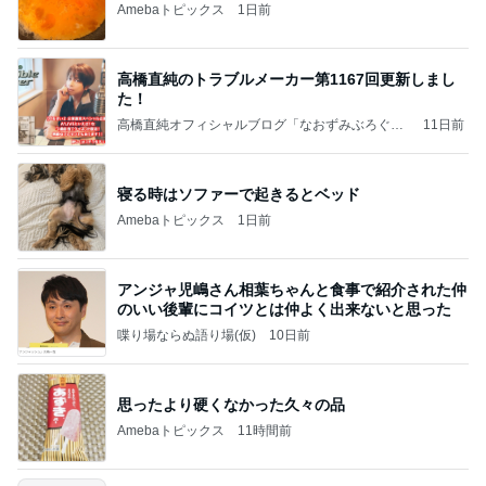
Amebaトピックス
1日前
高橋直純のトラブルメーカー第1167回更新しまし
た！
高橋直純オフィシャルブログ「なおずみぶろぐ」
11日前
Powered by Ameba
寝る時はソファーで起きるとベッド
Amebaトピックス
1日前
アンジャ児嶋さん相葉ちゃんと食事で紹介された仲
のいい後輩にコイツとは仲よく出来ないと思った
喋り場ならぬ語り場(仮)
10日前
思ったより硬くなかった久々の品
Amebaトピックス
11時間前