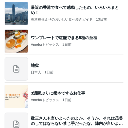
最近の香港で食べて感動したもの、いろいろまと
め！
香港在住えりのおいしい食べ歩きガイド
13日前
ワンプレートで堪能できる5種の至福
Amebaトピックス
2日前
地獄
日本人
1日前
3週間ぶりに熊本でするお仕事
Amebaトピックス
1日前
敬三さんも言いよったのよか。そうか。それは茂美
のしてはならない禁じ手だったな。陣内が言いよる