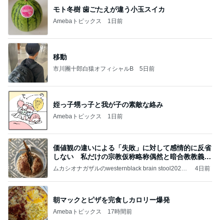
モト冬樹 歯ごたえが違う小玉スイカ
Amebaトピックス
1日前
移動
市川團十郎白猿オフィシャルB
5日前
姪っ子甥っ子と我が子の素敵な絡み
Amebaトピックス
1日前
価値観の違いによる「失敗」に対して感情的に反省
しない 私だけの宗教仮称略称偶然と暗合教教義候
補
ムカシオナガザルのwesternblack brain stool2024
4日前
年（令和6）11月25日以来減酒断煙再開ムカシオナ
ガザル
朝マックとピザを完食しカロリー爆発
Amebaトピックス
17時間前