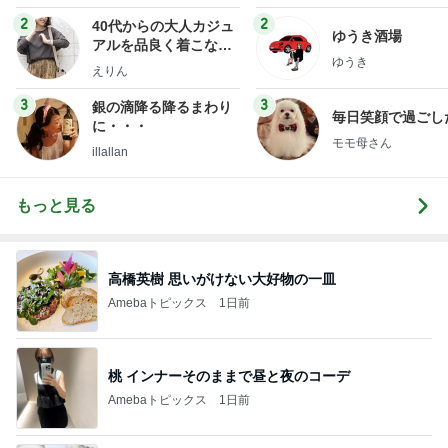
2
2
40代からの大人カジュ
ゆうき酒場
アルを品良く着こなす
ゆうき
ファッションブログ
えりん
3
3
銀の滴降る降るまわり
毎日笑顔で過ごし
に・・・
モモ母さん
illallan
もっと見る
高橋英樹 思いがけない大好物の一皿
Amebaトピックス
1日前
桃 インナーそのままで昼と夜のコーデ
Amebaトピックス
1日前