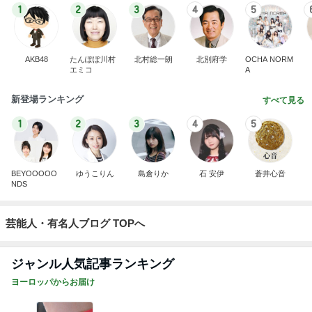
1
2
3
4
5
AKB48
たんぽぽ川村
北村総一朗
北別府学
OCHA NORM
エミコ
A
新登場ランキング
すべて見る
1
2
3
4
5
BEYOOOOO
ゆうこりん
島倉りか
石 安伊
蒼井心音
NDS
芸能人・有名人ブログ TOPへ
ジャンル人気記事ランキング
ヨーロッパからお届け