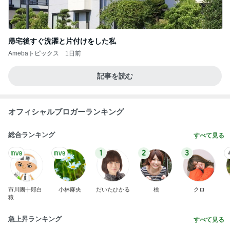
帰宅後すぐ洗濯と片付けをした私
Amebaトピックス
1日前
記事を読む
オフィシャルブロガーランキング
総合ランキング
すべて見る
1
2
3
市川團十郎白
小林麻央
だいたひかる
桃
クロ
猿
急上昇ランキング
すべて見る