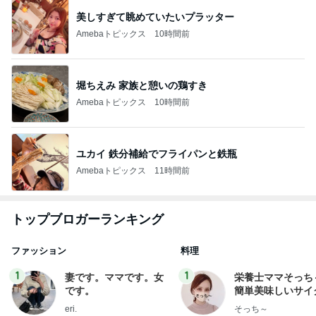
美しすぎて眺めていたいプラッター
Amebaトピックス
10時間前
堀ちえみ 家族と憩いの鶏すき
Amebaトピックス
10時間前
ユカイ 鉄分補給でフライパンと鉄瓶
Amebaトピックス
11時間前
トップブロガーランキング
ファッション
料理
1
1
妻です。ママです。女
栄養士ママそっち
です。
簡単美味しいサイ
献立
eri.
そっち～