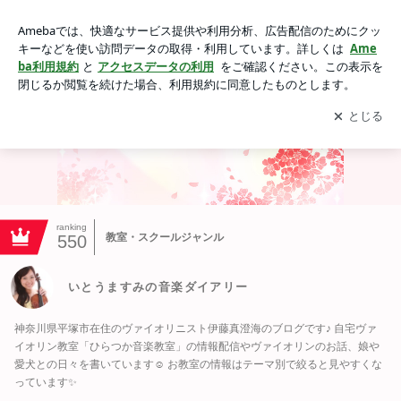
発表会｜いとうますみの音楽ダイアリー
アプリをダウンロードして
ブログの更新通知
を受け取りまし
開く
ょう。
ranking
教室・スクールジャンル
550
いとうますみの音楽ダイアリー
神奈川県平塚市在住のヴァイオリニスト伊藤真澄海のブログです♪ 自宅ヴァ
イオリン教室「ひらつか音楽教室」の情報配信やヴァイオリンのお話、娘や
愛犬との日々を書いています☺️ お教室の情報はテーマ別で絞ると見やすくな
っています✨