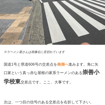
※ラーメン屋さんは画像右に見切れています
国道1号と県道606号の交差点を
南側へ
進みます。角に矢
崇善小
口家という真っ赤な屋根の家系ラーメンのある
学校東
交差点です。ここ、大事です。
次は、一つ目の信号のある交差点を右折して下さい。