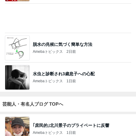
3
１００均・カルディ大好き！食いしん坊☆きらりん☆
のブログ
☆きらりん☆
4
5
6
7
8
めがねとかも
65点の暮らし
元祖サロネー
HEY OMEM
ワーキングマ
めと北欧暮ら
かた。
ゼ マダム市川
E！〜0からの
ザー的 整理収
（
し
のほのぼのブ
家づくり〜
納 ＆ 北欧イン
ログ
テリア
もっと見る
また買いたいと思えるおいしさ
Amebaトピックス
1日前