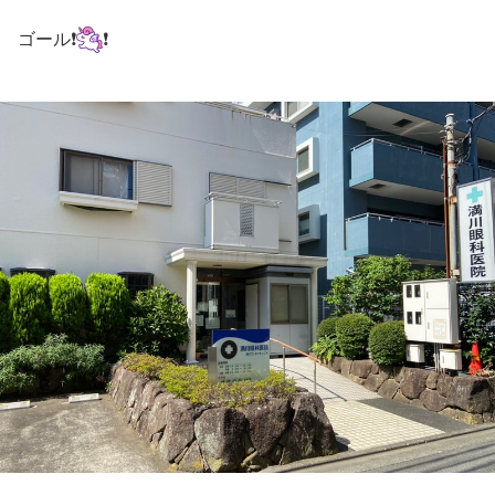
ゴール❗️
❗️