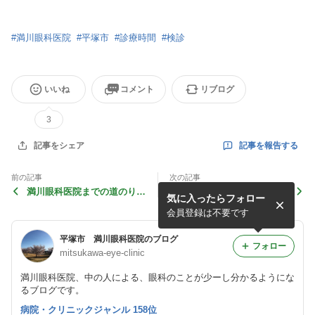
#
満川眼科医院
#
平塚市
#
診療時間
#
検診
いいね
コメント
リブログ
3
記事を報告する
記事をシェア
前の記事
次の記事
満川眼科医院までの道のり②
屈折異常② 〜近視とか遠視
気に入ったらフォロー
〜徒歩で行ってみよう〜
って何？〜
会員登録は不要です
平塚市 満川眼科医院のブログ
フォロー
mitsukawa-eye-clinic
満川眼科医院、中の人による、眼科のことが少ーし分かるようにな
るブログです。
病院・クリニックジャンル 158位