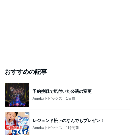
｢元こども店長｣加藤清史郎 喜びの報告
Amebaトピックス
1日前
ありがとうございます
市川團十郎白猿オフィシャルB
2日前
ジャンルランキング
インテリア・暮らし
18,962人参加中
1
おうちと暮らしのレシピ 〜HOME&LIFE〜
yuki (ドキ子）
2
進撃のおはるさん〜家づくり失敗したけど私は元気で
す〜
おはる