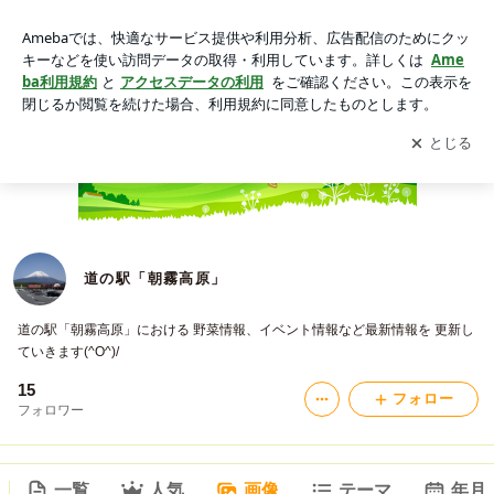
道の駅「朝霧高原」の画像
アプリをダウンロードして
ブログの更新通知
を受け取りまし
開く
ょう。
道の駅「朝霧高原」
道の駅「朝霧高原」における 野菜情報、イベント情報など最新情報を 更新し
ていきます(^O^)/
15
フォロー
フォロワー
一覧
人気
画像
テーマ
年月