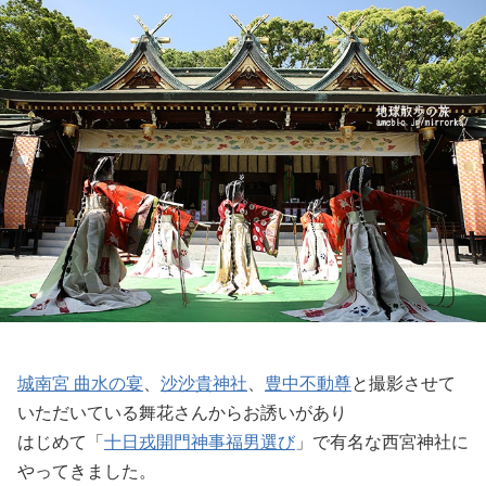
城南宮 曲水の宴
、
沙沙貴神社
、
豊中不動尊
と撮影させて
いただいている舞花さんからお誘いがあり
はじめて「
十日戎開門神事福男選び
」で有名な西宮神社に
やってきました。