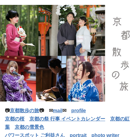
📷
京都散歩の旅
📷 ✉
mail
✉
profile
京都の桜
京都の祭 行事 イベントカレンダー
京都の紅
葉
京都の雪景色
パワースポット ご利益さん
portrait
photo writer