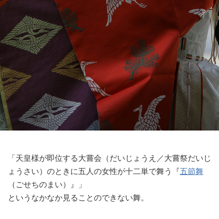
「天皇様が即位する大嘗会（だいじょうえ／大嘗祭だいじ
ょうさい）のときに五人の女性が十二単で舞う『
五節舞
（ごせちのまい）』」
というなかなか見ることのできない舞。