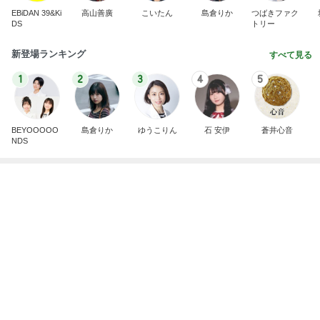
EBiDAN 39&Ki
高山善廣
こいたん
島倉りか
つばきファク
DS
トリー
新登場ランキング
すべて見る
1
2
3
4
5
BEYOOOOO
島倉りか
ゆうこりん
石 安伊
蒼井心音
NDS