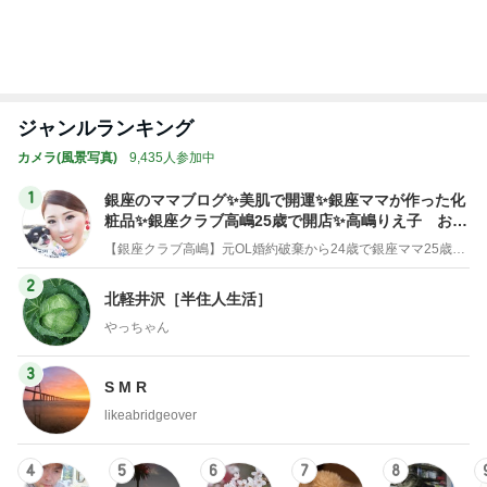
ジャンルランキング
カメラ(風景写真)
9,435人参加中
1
銀座のママブログ✨美肌で開運✨銀座ママが作った化
粧品✨銀座クラブ高嶋25歳で開店✨高嶋りえ子 お着
物でエルメス バーキン コーデ
【銀座クラブ高嶋】元OL婚約破棄から24歳で銀座ママ25歳でオーナーママ銀座 美肌で開運♡パワースポット巡り高嶋りえ子ブログ
2
北軽井沢［半住人生活］
やっちゃん
3
S M R
likeabridgeover
4
5
6
7
8