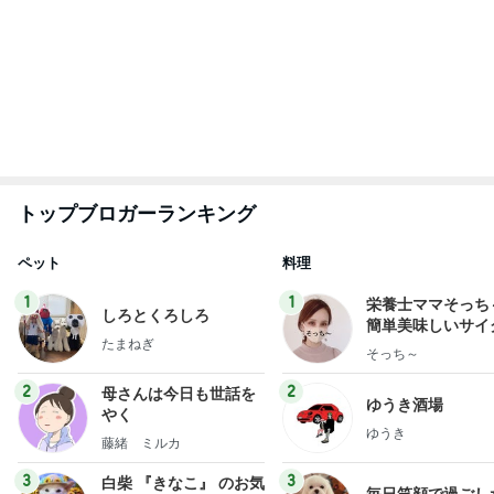
トップブロガーランキング
ペット
料理
1
1
栄養士ママそっち
しろとくろしろ
簡単美味しいサイ
たまねぎ
献立
そっち～
2
2
母さんは今日も世話を
ゆうき酒場
やく
ゆうき
藤緒 ミルカ
3
3
白柴 『きなこ』 のお気
毎日笑顔で過ごし