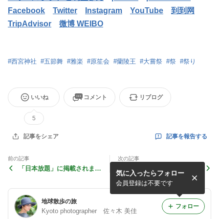
Facebook
Twitter
Instagram
YouTube
到到网
TripAdvisor
微博 WEIBO
#
西宮神社
#
五節舞
#
雅楽
#
原笙会
#
蘭陵王
#
大嘗祭
#
祭
#
祭り
いいね
コメント
リブログ
5
記事を報告する
記事をシェア
前の記事
次の記事
「日本放題」に掲載されまし
京都の春 -Kyoto Sakura- 桜
気に入ったらフォロー
た！
会員登録は不要です
地球散歩の旅
フォロー
Kyoto photographer 佐々木 美佳