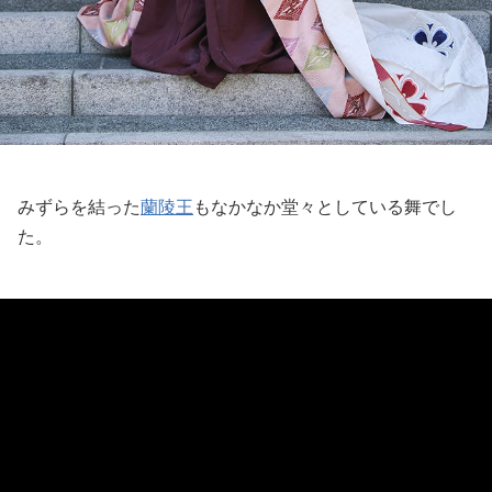
みずらを結った
蘭陵王
もなかなか堂々としている舞でし
た。