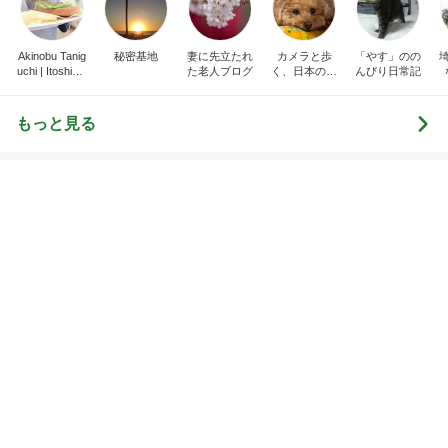
Akinobu Tanig
秘密基地
妻に先立たれ
カメラと歩
「やす」のの
uchi | Itoshima
た老人ブログ
く、日本の風
んびり日常記
Landscape Ph
景スナップ紀
otographer
行
もっと見る