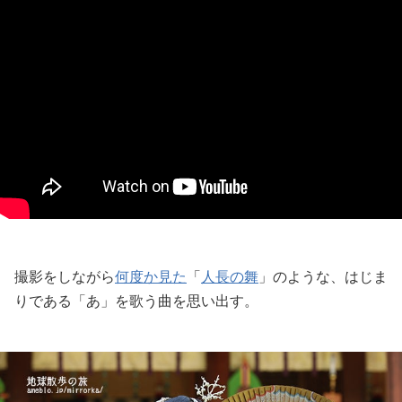
撮影をしながら
何度か見た
「
人長の舞
」のような、はじま
りである「あ」を歌う曲を思い出す。