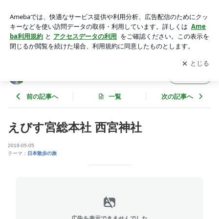
えびす宮総本社 西宮神社 | 地球散歩の旅
アプリをダウンロードして
ブログの更新通知
を受け取りまし
開く
ょう。
地球散歩の旅
フォロー
前の記事へ
一覧
次の記事へ
えびす宮総本社 西宮神社
2019-05-05
テーマ：
日本散歩の旅
広告を表示できませんでした