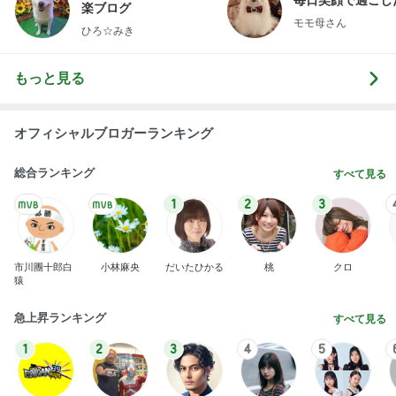
楽ブログ
モモ母さん
ひろ☆みき
もっと見る
オフィシャルブロガーランキング
総合ランキング
すべて見る
1
2
3
市川團十郎白
小林麻央
だいたひかる
桃
クロ
猿
急上昇ランキング
すべて見る
1
2
3
4
5