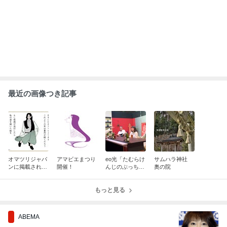
最近の画像つき記事
オマツリジャパ
アマビエまつり
eo光「たむらけ
サムハラ神社
ンに掲載されま
開催！
んじのぶっちゃ
奥の院
した！
～けBar」に出
演！
もっと見る
ABEMA