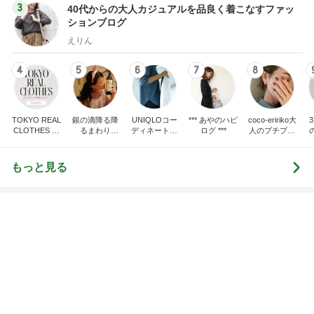
もっと見る
オフィシャルブロガーランキング
総合ランキング
すべて見る
1
2
3
市川團十郎白
小林麻央
だいたひかる
桃
クロ
猿
急上昇ランキング
すべて見る
1
2
3
4
5
木村直人
BEYOOOOO
美川憲一
吉岡淳
水森かおり
NDS