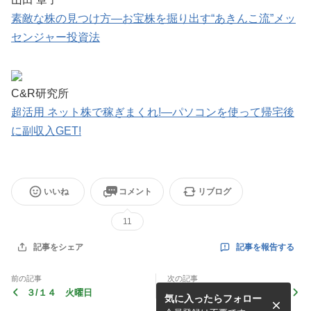
素敵な株の見つけ方―お宝株を掘り出す“あきんこ流”メッ
センジャー投資法
C&R研究所
超活用 ネット株で稼ぎまくれ!―パソコンを使って帰宅後
に副収入GET!
いいね
コメント
リブログ
11
記事を報告する
記事をシェア
前の記事
次の記事
３/１４ 火曜日
２/１０ 金曜日
気に入ったらフォロー