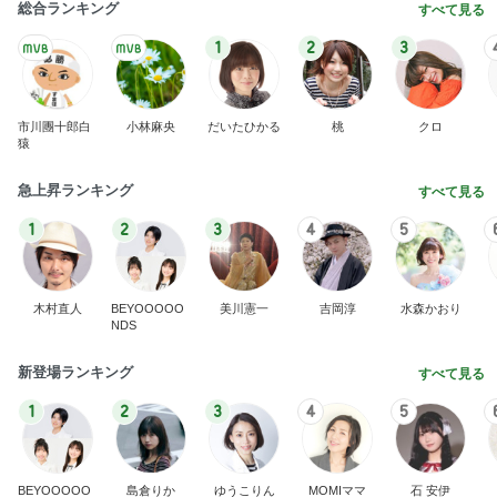
能登揺れ、東北も⚠️夢見が増えて来ました❗️注意し
てください❗️
マリアオフィシャルブログ「ひむかの風にさそわれ
2日前
て」Powered by Ameba
台風直撃の時に連絡がなかった親族
Amebaトピックス
1日前
大当たり？！ディズニーストア夏祭り…何当た
る？！夏祭りくじに挑戦！！！
高校生Dヲタ Ꭰ-ᎮꭵꭹꭴのDisneyにっき！！✎ܚ
14日前