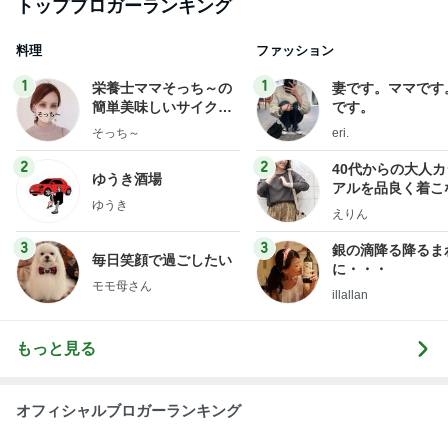
Amebaトピックス
1日前
病人アピールしてきたクソ義母
田舎のクソ義母vs都会育ちの嫁
2日前
長男のシャツから出たグレーの汁
Amebaトピックス
1日前
強子の楽しい（？）ママ友トラブル【年長編】第10
1話
ウメブログ
4日前
品数豊富で旨かった日替りランチ
Amebaトピックス
1日前