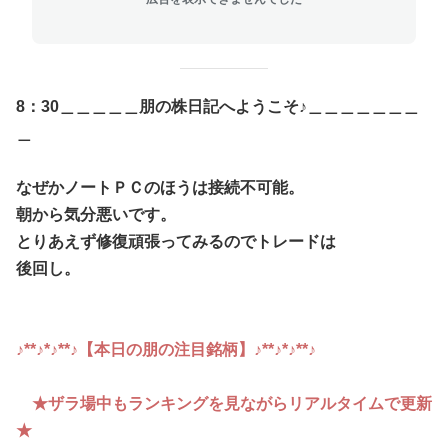
8：30＿＿＿＿＿朋の株日記へようこそ♪＿＿＿＿＿＿＿
＿
なぜかノートＰＣのほうは接続不可能。
朝から気分悪いです。
とりあえず修復頑張ってみるのでトレードは
後回し。
♪**♪*♪**♪【本日の朋の注目銘柄】♪**♪*♪**♪
★ザラ場中もランキングを見ながらリアルタイムで更新
★