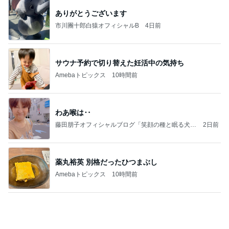
☆We're timelesz LIVE TOUR 2026 episode2 MO
MENTUM
☆☆☆ゆきちにっき☆☆☆
7日前
塾での初めての訳が分からないテスト
Amebaトピックス
1日前
【秩父鉄道】８/２～１１/３０開催 ガリガリ君が
秩父鉄道に遊びにやってくる！のご紹介です
秩父市議会議員 黒澤秀之 ブログ Powered by Ame
10日前
ba