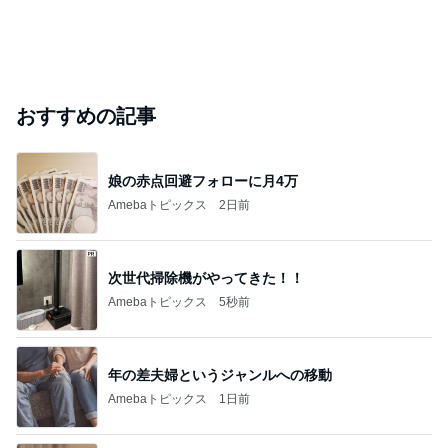
ありがとうございます
市川團十郎白猿オフィシャルB
4日前
ジャンルランキング
30代〜ファッション
14,862人参加中
1
Shiori's「on」style〜干物女の成長記〜
Shiori
2
妻です。ママです。女です。
eri.
3
40代からの大人カジュアルを品良く着こなすファッ
ションブログ
えりん
4
5
6
7
8