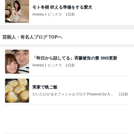
TOKYO REAL
銀の滴降る降
UNIQLOコー
*** あやのハピ
coco-eririko大
CLOTHES 大
るまわり
ディネート日
ログ ***
人のプチプラ
人世代のリア
に・・・
記
mixコーデ
ハ
ルクローズ
♪
もっと見る
円安と値上げで決めたヴァンクリ
Amebaトピックス
13時間前
医師に言われた運もある大きな手術
Amebaトピックス
1日前
濃厚なほうじ茶感のシフォンケーキ
Amebaトピックス
2日前