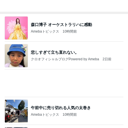
夕飯を控えめにしてからのハシゴ
Amebaトピックス
9時間前
日東駒専や産近甲龍は英語よりも国語の攻略が重視
される、のかもしれない。
Bank of Dreamの公営競技はどこへ行く
11日前
痛み止めを飲んで行った一泊旅行
Amebaトピックス
1日前