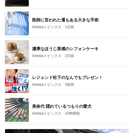
ありがとうございます
市川團十郎白猿オフィシャルB
4日前
サウナ予約で切り替えた妊活中の気持ち
Amebaトピックス
10時間前
わあ喉は‥
藤田朋子オフィシャルブログ「笑顔の種と眠る犬」
2日前
Powered by Ameba
薬丸裕英 別格だったひつまぶし
Amebaトピックス
10時間前
実家で晩ご飯