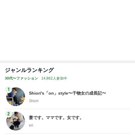
Amebaトピックス
1日前
記事を読む
トップブロガーランキング
料理
ファッション
1
1
栄養士ママそっち～の
妻です。ママです
簡単美味しいサイクル
です。
献立
そっち～
eri.
2
2
40代からの大人
ゆうき酒場
アルを品良く着こ
ゆうき
ファッションブロ
えりん
3
3
銀の滴降る降るま
毎日笑顔で過ごしたい
に・・・
モモ母さん
illallan