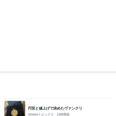
新登場ランキング
すべて見る
1
2
3
4
5
BEYOOOOO
島倉りか
ゆうこりん
MOMIママ
石 安伊
NDS
森口博子 オーケストラリハに感動
Amebaトピックス
10時間前
悲しすぎて立ち直れない。
クロオフィシャルブログPowered by Ameba
2日前
午前中に売り切れる人気の太巻き
Amebaトピックス
10時間前