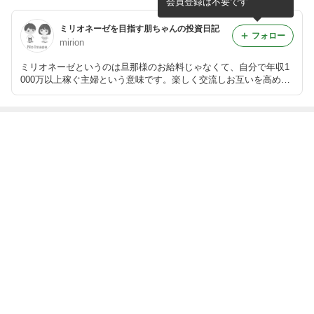
会員登録は不要です
ミリオネーゼを目指す朋ちゃんの投資日記
フォロー
mirion
ミリオネーゼというのは旦那様のお給料じゃなくて、自分で年収1
000万以上稼ぐ主婦という意味です。楽しく交流しお互いを高めて
いきましょう。
ABEMA
2024年に堂本剛と結婚 百田夏菜子が喜
びの報告