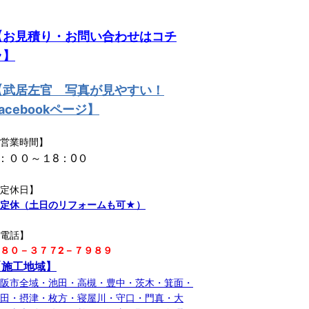
【お見積り・お問い合わせはコチ
ラ】
【武居左官 写真が見やすい！
acebookページ】
営業時間】
9：００～１8：0０
定休日】
不定休（土日のリフォームも可★）
【電話】
８０－３７７2－７９８９
【施工地域】
阪市全域・池田・高槻・豊中・茨木・箕面・
田・摂津・枚方・寝屋川・守口・門真・大