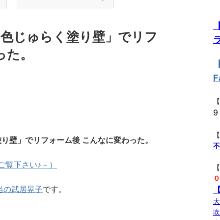
白色じゅらく塗り壁」でリフ
った。
F
【
【
り壁」でリフォーム後 こんなに変わった。
ご覧下さい♪－）
０
当の武居晃子
です。
大
吹