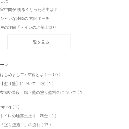
した。
室空間が 明るくなった理由は？
シャレな漆喰の 玄関ポーチ
戸の洋館「トイレの珪藻土塗り」
一覧を見る
ーマ
はじめまして♪ 左官とは？― ( 0 )
【塗り壁】について 目次 ( 1 )
玄関や階段・廊下壁の塗り壁料金について ( 1
mplog ( 1 )
トイレの珪藻土塗り 料金 ( 1 )
 「塗り壁施工」の流れ ( 17 )