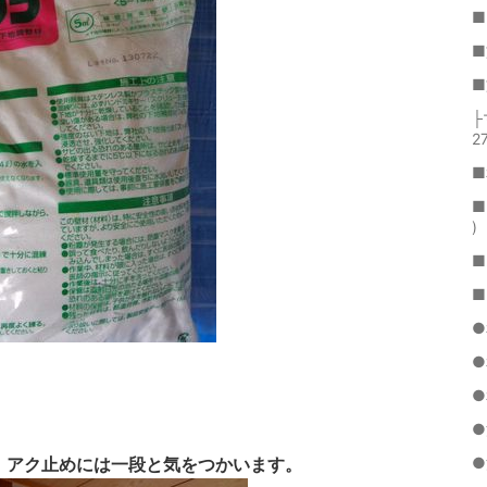
■
■
■
├
27
■
■
)
■
■
●
●
●
●
、アク止めには一段と気をつかいます。
●