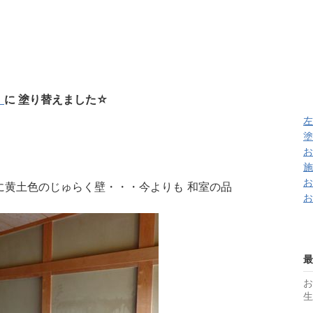
」
に 塗り替えました☆
左
塗
お
施
お
に黄土色のじゅらく壁・・・今よりも 和室の品
お
最
生