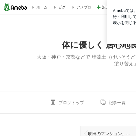
沢山もらった服を片
ホーム
ピグ
アメブロ
大阪・堺「四国化成の白色じゅらく塗り壁」でリフォーム後 こ
体に優しく 居心地
大阪・神戸・京都などで 珪藻土（けいそうど
塗り替え
ブログトップ
記事一覧
吹田のマンション。自然素材の漆喰リフォーム。