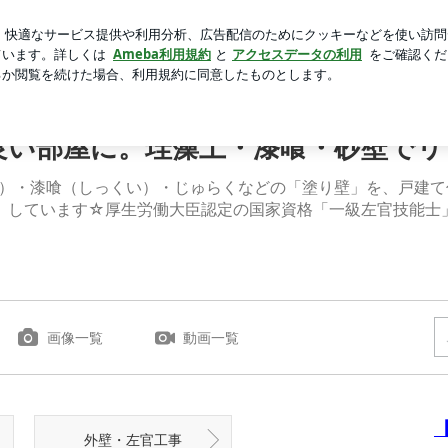
付けた押入れ
芸能人ブログ
人気ブログ
新規登録
ロ
んなに変わった。 | 体に優しく 居心地良い部屋に。珪藻土
良い部屋に。珪藻土・漆喰・砂壁で
）・漆喰（しっくい）・じゅらくなどの「塗り壁」を、戸建て
」しています☆厚生労働大臣認定の国家資格「一級左官技能士
画像一覧
動画一覧
外壁・左官工事