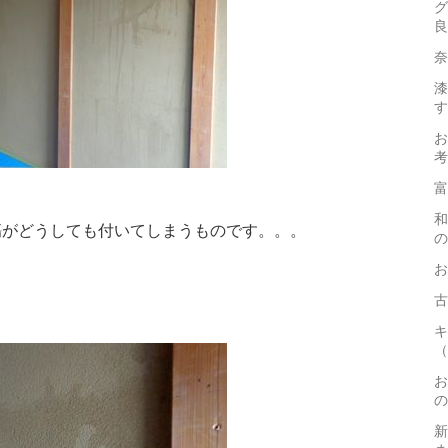
グ
良
奈
漆
す
お
考
富
和
傷がどうしても付いてしまうものです。。。
の
お
古
キ
（
お
の
新