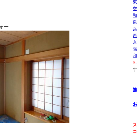
東
交
和
ォー
兵
京
陽
和
※
す
ス
コ