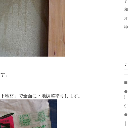
ま
和
オ
神
テ
ます。
―
■
●
「下地材」で全面に下地調整塗りします。
)
Si
●
├