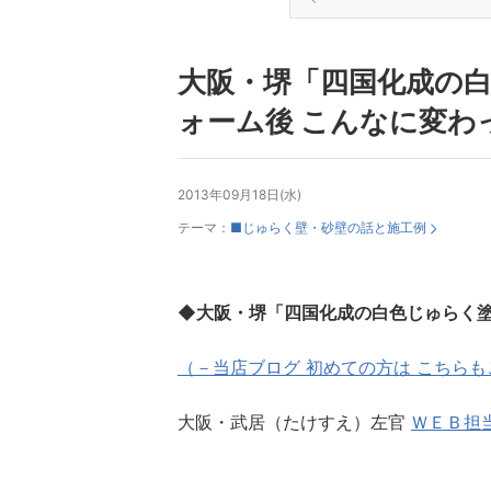
大阪・堺「四国化成の
ォーム後 こんなに変わ
2013年09月18日(水)
テーマ：
■じゅらく壁・砂壁の話と施工例
◆大阪・堺「四国化成の白色じゅらく塗
（－当店ブログ 初めての方は こちらも
大阪・武居（たけすえ）左官
ＷＥＢ担