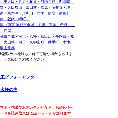
・東大阪・八尾・柏原・河内長野・四条畷・
野・大阪狭山・富田林・松原・藤井寺・堺・
泉・泉大津・岸和田・貝塚・熊取・泉佐野・
泉南・阪南・岬町
庫（西宮 神戸市全域 尼崎 宝塚 伊丹 川
西 芦屋）
都市全域・宇治・八幡・京田辺・長岡京・城
・大山崎・向日・久御山町・井手町・木津川
歌山北部
上記以外の地域も、施工可能な場合もありま
。お気軽にご相談ください。
施工ビフォーアフター
お客様の声
マホ・携帯でお問い合わせなら…下記↓バー
ードを読み取れば 当店へメールが送れます