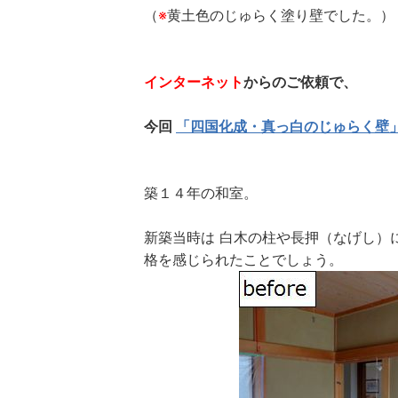
（
※
黄土色のじゅらく塗り壁でした。）
インターネット
からのご依頼で、
今回
「四国化成・真っ白のじゅらく壁
築１４年の和室。
新築当時は 白木の柱や長押（なげし）
格を感じられたことでしょう。