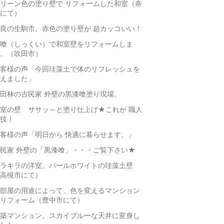
リーン色の塗り壁で リフォームした和室（奈
にて）
良の生駒市。赤色の塗り壁が 超カッコいい！
喰（しっくい）で和室壁をリフォームしま
。（吹田市）
客様の声「今回珪藻土で体のリフレッシュを
えました」
田林の古民家 外壁の黒漆喰塗り現場。
室の壁 ササッ～と塗り仕上げ★これが 職人
技！
客様の声「明日から 快適に暮らせます。」
民家 外壁の「黒漆喰」・・・ご覧下さい★
ラキラの洋室。パールホワイトの珪藻土壁
高槻市にて）
部屋の用途によって、色を変えるマンション
リフォーム（豊中市にて）
築マンション。スカイブルーな天井に変身し