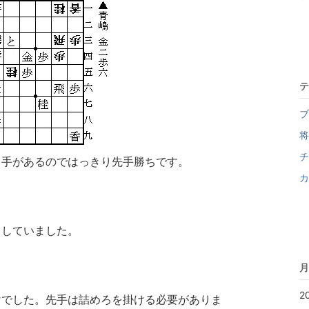
テ
ブ
将
チ
く手があるのではっきり先手勝ちです。
カ
としていました。
月
2
けでした。先手は詰めろを掛ける必要がありま