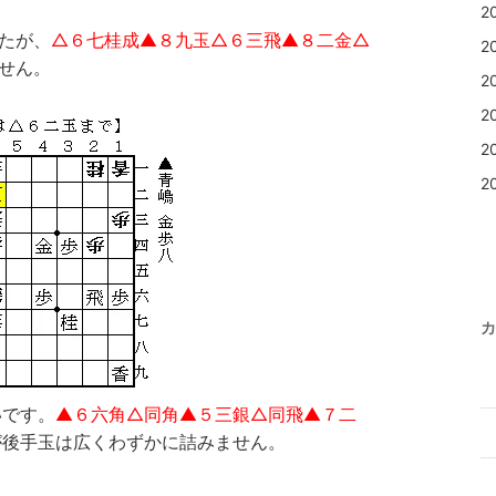
2
したが、
△６七桂成▲８九玉△６三飛▲８二金△
2
ません。
2
2
2
2
カ
いです。
▲６六角△同角▲５三銀△同飛▲７二
が後手玉は広くわずかに詰みません。