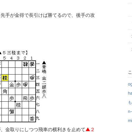
。先手が金得で長引けば勝てるので、後手の攻
こ
o
h
も
n
m
が、金取りにしつつ飛車の横利きを止めて
▲２