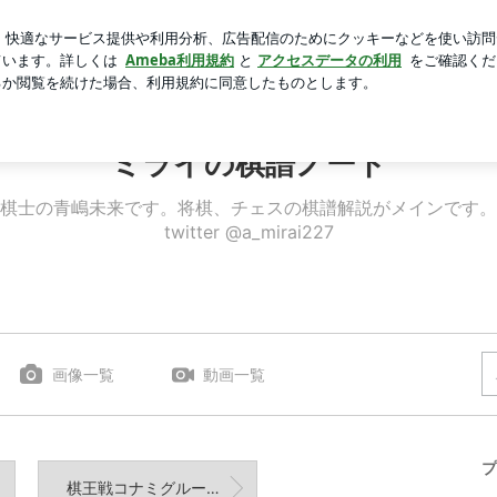
にも褒められた物
芸能人ブログ
人気ブログ
新規登録
ミライの棋譜ノート
棋士の青嶋未来です。将棋、チェスの棋譜解説がメインです。
twitter @a_mirai227
画像一覧
動画一覧
プ
棋王戦コナミグループ杯 小山怜四段戦