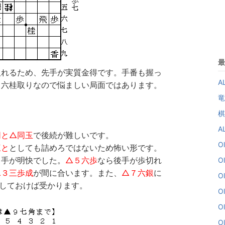
最
取れるため、先手が実質金得です。手番も握っ
A
６六桂取りなので悩ましい局面ではあります。
竜
棋
A
同と△同玉
で後続が難しいです。
O
三と
としても詰めろではないため怖い形です。
る手が明快でした。
△５六歩
なら後手が歩切れ
O
▲３三歩成
が間に合います。また、
△７六銀
に
O
としておけば受かります。
O
O
O