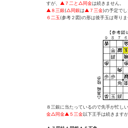
すが、
▲７二と△同金
は続きません。
▲８三銀
(
△同銀
は
▲７三金
)の予定で
６二玉
(参考２図)の形は後手玉は寄り
８三銀に当たっているので先手が忙し
金△同金▲５三金
以下王手は続きます