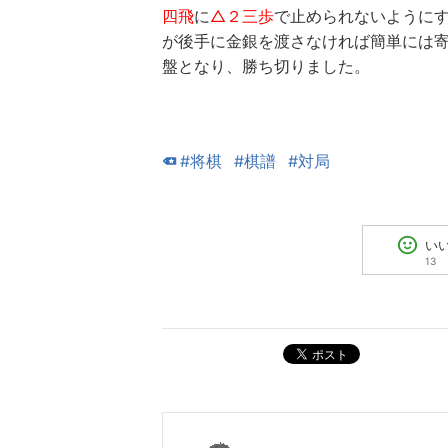
四飛
に
△２三歩
で止められないように
が後手に金銀を渡さなければ簡単には
盤となり、勝ち切りました。
#将棋
#棋譜
#対局
い
13
ポスト