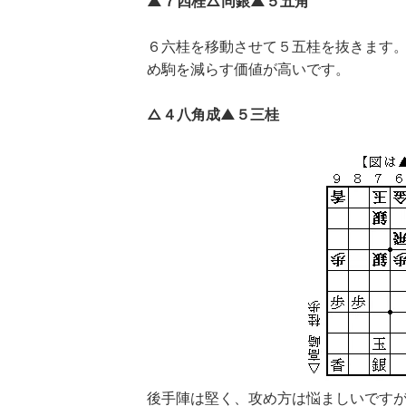
▲７四桂△同銀▲５五角
６六桂を移動させて５五桂を抜きます
め駒を減らす価値が高いです。
△４八角成▲５三桂
後手陣は堅く、攻め方は悩ましいです