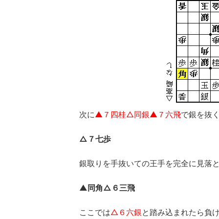
次に
▲７四桂△同銀▲７六飛
で銀を抜
△７七歩
銀取りを手抜いての王手を完全に見落
▲同角△６三飛
ここでは
△６六銀
と踏み込まれたら負