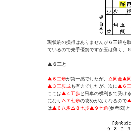
現状駒の損得はありませんが６三銀を
ているので先手優勢ですが玉は薄く、
▲６三と
▲６二歩
が第一感でしたが、
△同金▲
▲３三歩成
も有力でしたが、次に
▲６
ここは
▲４五歩
と飛車の横利きで受け
になり
△７七歩
の攻めがなくなるので
は
▲６八歩△８七歩▲９七角
(参考図)