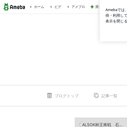
買って良かった友人
ホーム
ピグ
アメブロ
竜王戦 高崎七段戦 | ミライの棋譜ノート
ブログトップ
記事一覧
ALSOK杯王将戦 石田六段戦