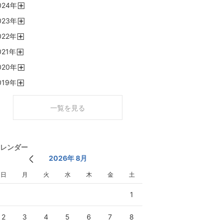
024
年
く
開
023
年
く
開
022
年
く
開
021
年
く
開
020
年
く
開
019
年
く
開
く
一覧を見る
レンダー
2026年 8月
日
月
火
水
木
金
土
1
2
3
4
5
6
7
8