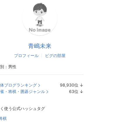
青嶋未来
プロフィール
ピグの部屋
別：
男性
体ブログランキング
98,930
位
↓
ラ
雀・将棋・囲碁ジャンル
63
位
↓
ン
ラ
キ
ン
く使う公式ハッシュタグ
ン
キ
グ
ン
将棋
下
グ
降
下