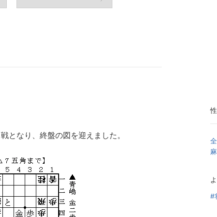
性
力戦となり、終盤の図を迎えました。
全
麻
よ
#