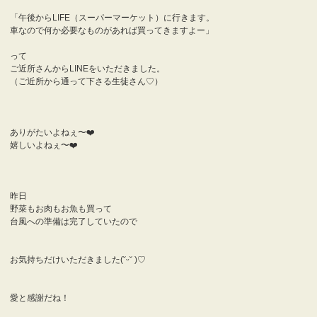
「午後からLIFE（スーパーマーケット）に行きます。
車なので何か必要なものがあれば買ってきますよー」
って
ご近所さんからLINEをいただきました。
（ご近所から通って下さる生徒さん♡）
ありがたいよねぇ〜❤️
嬉しいよねぇ〜❤️
昨日
野菜もお肉もお魚も買って
台風への準備は完了していたので
お気持ちだけいただきました(˘ᵕ˘ )♡
愛と感謝だね！