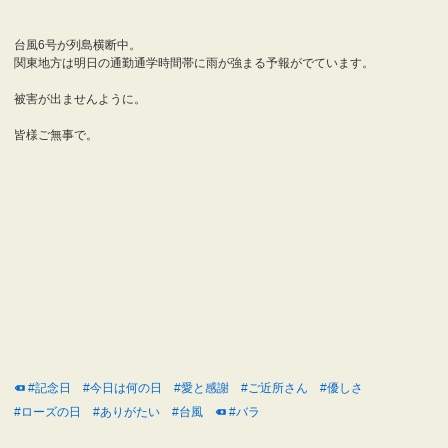
台風6号が列島横断中。
関東地方は明日の通勤通学時間帯に雨が強まる予報がでています。
被害が出ませんように。
皆様ご無事で。
#記念日
#今日は何の日
#愛と感謝
#ご近所さん
#優しさ
#ローズの日
#ありがたい
#台風
#バラ