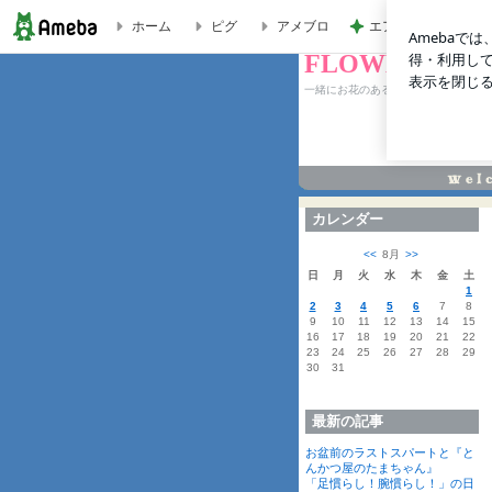
エアコンが効いてい
ホーム
ピグ
アメブロ
FLOWER DESI
6月2日は『ローズの日』 | FLOWER DESIGN mio-mano
一緒にお花のある生活を楽しみません
カレンダー
<<
8月
>>
日
月
火
水
木
金
土
1
2
3
4
5
6
7
8
9
10
11
12
13
14
15
16
17
18
19
20
21
22
23
24
25
26
27
28
29
30
31
最新の記事
お盆前のラストスパートと『と
んかつ屋のたまちゃん』
「足慣らし！腕慣らし！」の日