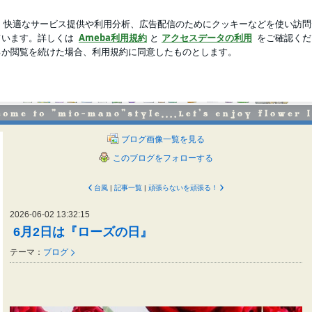
て大丈夫な日
新規登録
ロ
芸能人ブログ
人気ブログ
GN mio-mano
か？ 甘すぎずまじめ過ぎない、大人ガーリッシュなアレンジをお楽しみ下さい。
ブログ画像一覧を見る
このブログをフォローする
台風
|
記事一覧
|
頑張らないを頑張る！
2026-06-02 13:32:15
6月2日は『ローズの日』
テーマ：
ブログ