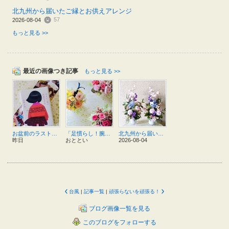
北九州から届いたご縁とお供えアレンジ
57
2026-08-04
もっと見る >>
最近の画像つき記事
もっと見る >>
お盆前のラストスパートと『とんかつ屋のたまちゃん』
「足慣らし！腕慣らし！」の日
北九州から届いたご縁とお供えアレンジ
昨日
おととい
2026-08-04
台風
|
記事一覧
|
頑張らないを頑張る！
ブログ画像一覧を見る
このブログをフォローする