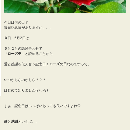
今日は何の日？
毎日記念日がありますが、、、
今日、6月2日は
６と２との語呂合わせで
「ローズ🌹」
と読めることから
愛と感謝を伝え合う記念日！
ローズの日
なのですって。
いつからなのかしら？？？
はじめて知りました(⁎˃ᴗ˂⁎)
まぁ、記念日はいっぱいあっても良いですよね♡
愛と感謝
といえば、、