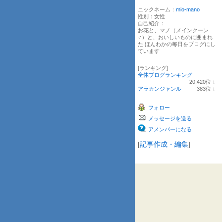
ニックネーム：
mio-mano
性別：
女性
自己紹介：
お花と、マノ（メインクーン
♂）と、おいしいものに囲まれ
た ほんわかの毎日をブログにし
ています
[ランキング]
全体ブログランキング
20,420
位
↓
ラ
アラカンジャンル
383
位
↓
ン
ラ
キ
ン
フォロー
ン
キ
グ
ン
メッセージを送る
下
グ
降
下
アメンバーになる
降
[
記事作成・編集
]