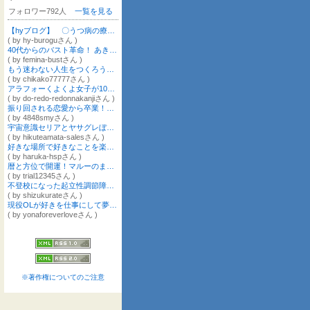
フォロワー792人
一覧を見る
【hyブログ】 〇うつ病の療養記録 〇漫画制作・イラスト制作・デザイン制作
( by hy-buroguさん )
40代からのバスト革命！ あきらめていた バストが変わる！育乳ヨガ®創始者 中野美也子
( by femina-bustさん )
もう迷わない人生をつくろう！トラウマ解放の最速リセット♡心と行動のバランスコンサルタント/理生（りお）
( by chikako77777さん )
アラフォーくよくよ女子が10才年下旦那様と理想婚／今から出来るたった2カ月で奇跡の初婚を叶える方法／潜在意識×婚活カウンセリング
( by do-redo-redonnakanjiさん )
振り回される恋愛から卒業！大好きな彼から溺愛される女神マインドを配信中♡女神しゃちょールミルミ
( by 4848smyさん )
宇宙意識セリアとヤサグレぼっちの銀河カフェ
( by hikuteamata-salesさん )
好きな場所で好きなことを楽しむ毎日をクリエイトする人♡ふじい春花
( by haruka-hspさん )
暦と方位で開運！マルーのまるまる氣学塾（九星気学講師/鑑定士） 【愛知県豊橋市／全国対応のオンライン鑑定・マンツーマン講座】
( by trial12345さん )
不登校になった起立性調節障害の息子のおかげで、家族の問題まるっと解決！
( by shizukurateさん )
現役OLが好きを仕事にして夢を叶えていく♡
( by yonaforeverloveさん )
※著作権についてのご注意