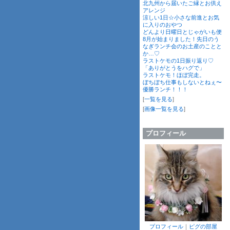
北九州から届いたご縁とお供え
アレンジ
涼しい1日☆小さな前進とお気
に入りのおやつ
どんより日曜日とじゃがいも便
8月が始まりました！先日のう
なぎランチ会のお土産のことと
か…♡
ラストケモの1日振り返り♡
「ありがとうをハグで」
ラストケモ！ほぼ完走。
ぼちぼち仕事もしないとねぇ〜
優勝ランチ！！！
[
一覧を見る
]
[
画像一覧を見る
]
プロフィール
プロフィール
｜
ピグの部屋