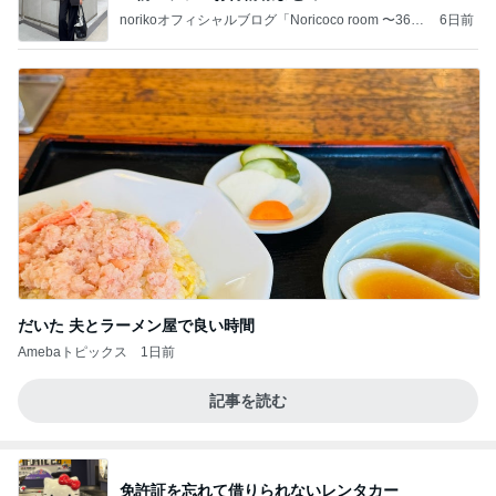
norikoオフィシャルブログ「Noricoco room 〜365
6日前
日コーディネート日記〜」Powered by Ameba
だいた 夫とラーメン屋で良い時間
Amebaトピックス
1日前
記事を読む
免許証を忘れて借りられないレンタカー