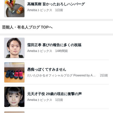
高橋英樹 旨かったおろしハンバーグ
Amebaトピックス
1日前
芸能人・有名人ブログ TOPへ
窪田正孝 喜びの報告に多くの祝福
Amebaトピックス
14時間前
愚痴っぽくてすみません
だいたひかるオフィシャルブログ Powered by Ame
2日前
ba
元天才子役 29歳の現在に衝撃の声
Amebaトピックス
1日前