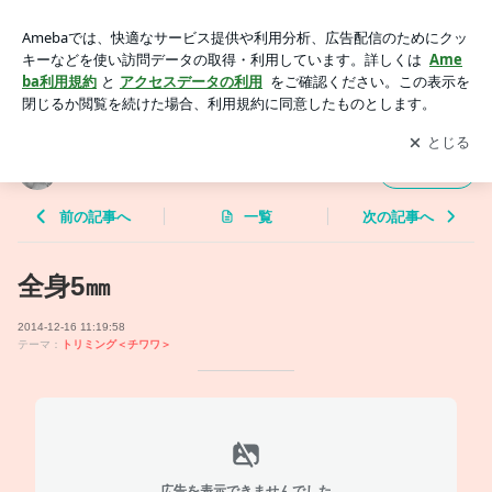
全身5㎜ | ミンティドッグスタイル
アプリをダウンロードして
ブログの更新通知
を受け取りまし
開く
ょう。
ミンティドッグスタイル
フォロー
前の記事へ
一覧
次の記事へ
全身5㎜
2014-12-16 11:19:58
テーマ：
トリミング＜チワワ＞
広告を表示できませんでした