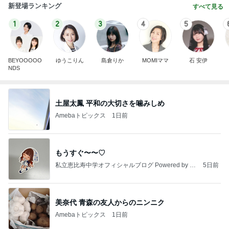
新登場ランキング
すべて見る
1
2
3
4
5
BEYOOOOO
ゆうこりん
島倉りか
MOMIママ
石 安伊
NDS
土屋太鳳 平和の大切さを噛みしめ
Amebaトピックス
1日前
もうすぐ〜〜♡
私立恵比寿中学オフィシャルブログ Powered by A
5日前
meba
美奈代 青森の友人からのニンニク
Amebaトピックス
1日前