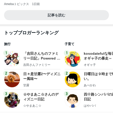
Amebaトピックス
1日前
記事を読む
トップブロガーランキング
旅行
子育て
1
1
「吉田さんちのファミ
kosodatefulな毎
リー日記」Powered b
オギャ子の暴走～
y Ameba 吉田さんファ
吉田さんファミリー
オギャ子
ミリーオフィシャルブ
ログ
2
2
日々是甘露2〜ディズニ
日曜日は９時まで
ー風味〜
い。
甘露
あべかわ
3
3
☆やまあこ☆さんのデ
四十路シンパパの
ィズニー日記
日記
☆やまあこ☆
はやパパ