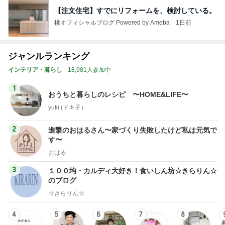
【注文住宅】すでにリフォームを、検討している。
桃オフィシャルブログ Powered by Ameba
1日前
ジャンルランキング
インテリア・暮らし
18,981人参加中
1
おうちと暮らしのレシピ 〜HOME&LIFE〜
yuki (ドキ子）
2
進撃のおはるさん〜家づくり失敗したけど私は元気で
す〜
おはる
3
１００均・カルディ大好き！食いしん坊☆きらりん☆
のブログ
☆きらりん☆
4
5
6
7
8