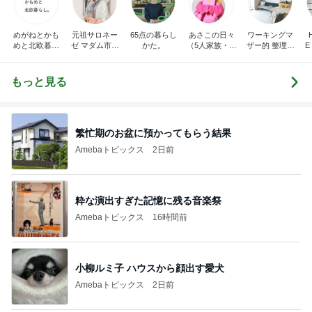
めがねとかも
元祖サロネー
65点の暮らし
あさこの日々
ワーキングマ
めと北欧暮ら
ゼ マダム市川
かた。
（5人家族・投
ザー的 整理収
E
し
のほのぼのブ
資・家計簿・
納 ＆ 北欧イン
ログ
雑貨）
テリア
もっと見る
繁忙期のお盆に預かってもらう結果
Amebaトピックス
2日前
粋な演出すぎた記憶に残る音楽祭
Amebaトピックス
16時間前
小柳ルミ子 ハウスから顔出す愛犬
Amebaトピックス
2日前