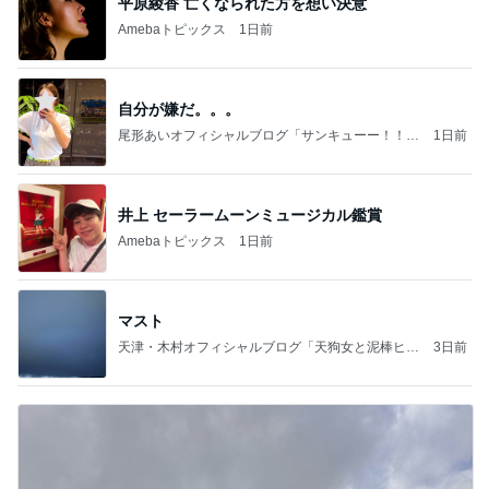
平原綾香 亡くなられた方を想い決意
Amebaトピックス
1日前
自分が嫌だ。。。
尾形あいオフィシャルブログ「サンキューー！！尾
1日前
形家です！by嫁」Powered by Ameba
井上 セーラームーンミュージカル鑑賞
Amebaトピックス
1日前
マスト
天津・木村オフィシャルブログ「天狗女と泥棒ヒゲ
3日前
男」Powered by Ameba