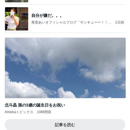
自分が嫌だ。。。
尾形あいオフィシャルブログ「サンキューー！！尾
1日前
形家です！by嫁」Powered by Ameba
北斗晶 孫の3歳の誕生日をお祝い
Amebaトピックス
10時間前
記事を読む