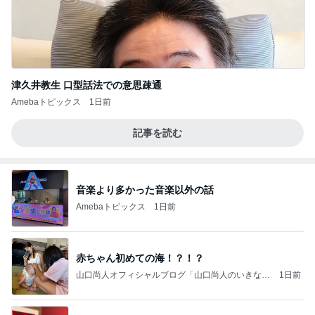
津久井教生 口型話法での意思疎通
Amebaトピックス
1日前
記事を読む
音楽より多かった音楽以外の話
Amebaトピックス
1日前
赤ちゃん初めての海！？！？
山口尚人オフィシャルブログ「山口尚人のいきなり
1日前
パパになったけど美容師も続けてます。」Powered
by Ameba