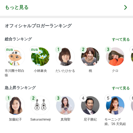
もっと見る
オフィシャルブロガーランキング
総合ランキング
すべて見る
1
2
3
市川團十郎白
小林麻央
だいたひかる
桃
クロ
猿
急上昇ランキング
すべて見る
1
2
3
4
5
加藤紀子
Sakurashimeji
真飛聖
尼子勝紀
モーニング
娘。'26 天気組