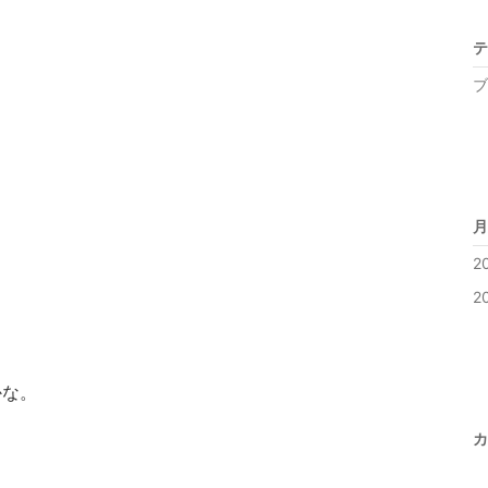
テ
ブ
月
2
2
かな。
カ