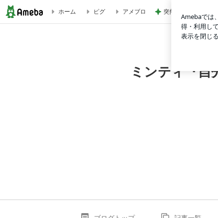
突然の離婚と再婚を
ホーム
ピグ
アメブロ
明日は運動会…でも雨予報☔どうなるの!? | ミンティ『自分
ミンティ『自
ブログトップ
記事一覧