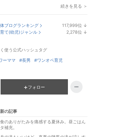
続きを見る ＞
体ブログランキング
117,999
位
↓
ラ
育て(幼児)ジャンル
2,278
位
↓
ン
ラ
キ
ン
く使う公式ハッシュタグ
ン
キ
グ
ン
ワーママ
#長男
#ワンオペ育児
下
グ
降
下
降
フォロー
新の記事
食のありがたみを痛感する夏休み。昼ごはん
タ補充。
糸の滝もいいけど、真夏の陣馬の滝が涼しす