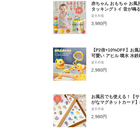
赤ちゃん おもちゃ お風
タッキングトイ 音が鳴る
る はじめて おうち時間 
楽天市場
年 クリスマスプレゼント
3,980円
【P2倍+10%OFF】お
可愛い アヒル 噴水 水鉄
び プール 浴室 風呂 浴
楽天市場
子供 キッズ 赤ちゃん 
2,980円
産祝い 新年 正月 クリス
2歳
お風呂でも使える！【サ
がなマグネットカード】
育 おもちゃ 練習 ひらが
楽天市場
ちゃん 知育玩具 お風呂
2,980円
もちゃ お風呂遊び お
ング対応可】