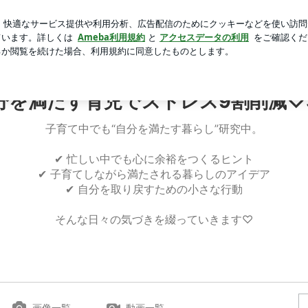
宣言した元夫
芸能人ブログ
人気ブログ
新規登録
ロ
を満たす育児でストレス9割削減♡3児ワーママ』
分を満たす育児でストレス9割削減♡
子育て中でも“自分を満たす暮らし”研究中。
✔ 忙しい中でも心に余裕をつくるヒント
✔ 子育てしながら満たされる暮らしのアイデア
✔ 自分を取り戻すための小さな行動
そんな日々の気づきを綴っていきます♡
画像一覧
動画一覧