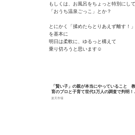
もしくは、お風呂をちょっと特別にし
「おうち温泉ごっこ」とか？
とにかく「揉めたらとりあえず離す！
を基本に
明日は柔軟に、ゆるっと構えて
乗り切ろうと思います☺️
「賢い子」の親が本当にやっていること 
育のプロと子育て世代1万人の調査で判明！
（講談社 MOOK） [ 講談社 ]
楽天市場