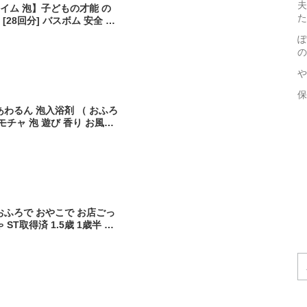
夫
ライム 泡】子どもの才能 の
た
 [28回分] バスボム 安全 感
ろ おもちゃ 知育 玩具 粘土
ぽ
ギフト プレゼント 誕生日 3
の
の子 女の子 幼児
や
保
あわるん 泡入浴剤 （ おふろ
モチャ 泡 遊び 香り お風呂
供 子ども キッズ おうちプ
スト済み 缶 泡スプレー ）
おふろで おやこで お店ごっ
ST取得済 1.5歳 1歳半 2
親子 知育 男の子 女の子 ごっこ
OCO クリスマスプレゼント