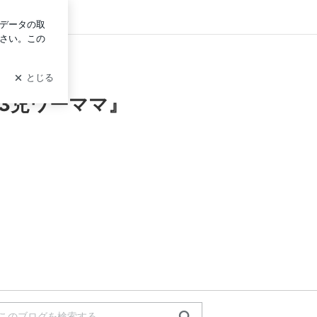
グイン
3児ワーママ』