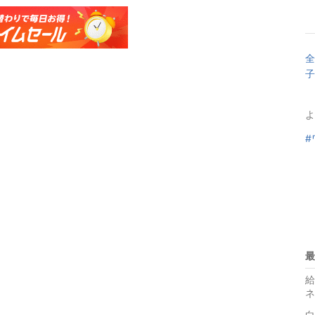
全
子
よ
#
最
給
ネ
白