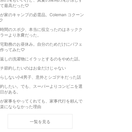
て最高だった♡
が家のキャンプの必需品。Coleman コクーン
♡
時間のスポ少、本当に役立ったのはネックク
ラーより氷嚢だった。
宅勤務のお昼休み。自分のためだけにパフェ
作ってみた♡
返しの洗濯物にイラッとするのをやめた話。
チ節約したいのはお金だけじゃない
らしない小4男子、意外とシゴデキだった話
約したい。でも、スーパーよりコンビニを選
日がある。
が家事をやってくれても、家事代行を頼んで
楽にならなかった理由
一覧を見る