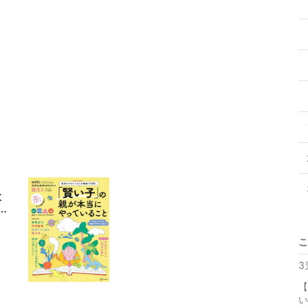
て
」
教
こ
3
【
い