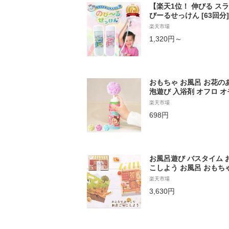
【楽天1位！ 伸びる ス
びーるせっけん [63回分]
触遊び 親子 お風呂 おふ
楽天市場
石鹸 石けん あわっぴー 
1,320円～
歳 4歳 5歳 6歳 7歳 男
おもちゃ お風呂 お花の
泡遊び 入浴剤 オフロ オ
遊び ユニーク 楽しい 子
楽天市場
ール 色 混ぜる パッチテ
698円
お風呂遊び バスタイム 
こしよう お風呂 おもちゃ 
歳 3歳 4歳 5歳 子供 
楽天市場
遊び おままごと OYAT
3,630円
あす楽