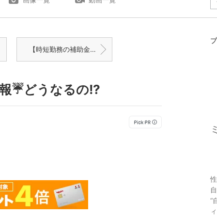
プ
【時短勤務の補助金制度に思うこと】もう1人産もう、とはなかなか思えない理由
報☔どうなるの!?
性
自
“
ィ