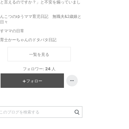
と言えるのですか？」と不安を煽っていまし
んこつのゆうママ育児日記 無職夫&2歳娘と
日々
すママの日常
育士かーちゃんのドタバタ日記
一覧を見る
フォロワー:
24
人
フォロー