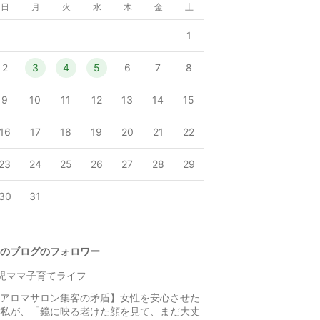
日
月
火
水
木
金
土
1
2
3
4
5
6
7
8
9
10
11
12
13
14
15
16
17
18
19
20
21
22
23
24
25
26
27
28
29
30
31
のブログのフォロワー
児ママ子育てライフ
アロマサロン集客の矛盾】女性を安心させた
私が、「鏡に映る老けた顔を見て、まだ大丈