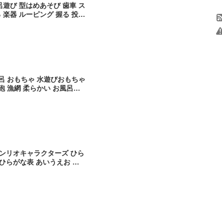
呂遊び 型はめあそび 歯車 ス
 楽器 ルーピング 握る 投げ
孫 男の子 女の子 誕生日 新
 出産祝い ベビー向
風呂 おもちゃ 水遊びおもちゃ
砲 漁網 柔らかい お風呂遊
槽 水おもちゃ 女の子 男の子
ベビー向けおもちゃ 誕生日 出
マス プレゼント 6ヶ月 1歳
ンリオキャラクターズ ひら
ひらがな表 あいうえお 知
なあそび おけいこ 子供 赤
 お風呂オモチャ お風呂用お
風呂学習【有料ギフトラッピ