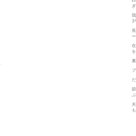
ぎ
我
3
長
ー
在
を
裏
も
プ
だ
節
ぶ
夫
も