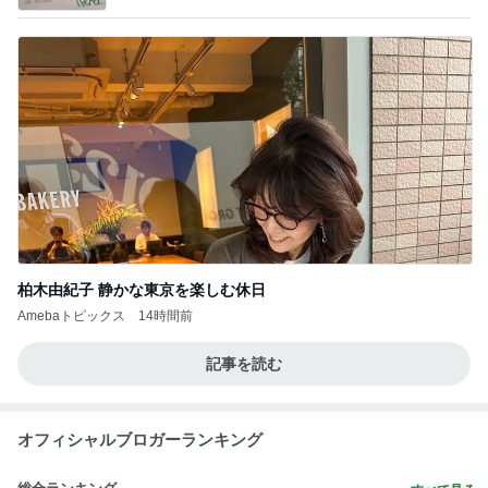
芸能人・有名人ブログ TOPへ
神がかってる掃除機
Amebaトピックス
5秒前
口溶けなめらかなチョコレートムース
Amebaトピックス
10時間前
ヴィトンで見惚れた可愛いフィギュア
Amebaトピックス
2日前