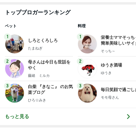
義母の話で変えることになった墓参り
Amebaトピックス
1日前
秋吉久美子 友人が開いた誕生祝い
Amebaトピックス
1日前
秋吉久美子 友達から貰ったプレゼント
Amebaトピックス
1日前
次世代掃除機がやってきた！！
Amebaトピックス
5秒前
エレベーターで小用を足す子供
Amebaトピックス
2日前