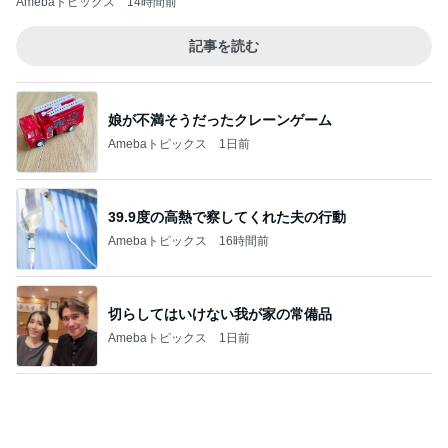
『あなたが猟奇殺人犯を裁く日』 被告人の
一挙手一投足が目の前に浮かぶリアルさ
3
むぅびぃ・とりっぷ
スペインバスクからこんにちは！診療日記＆
日常エピソード106
4
水谷孝のブログ「つれづれなるままに」
あたしンちと仕様の変わったスタンプラリー
(|| ゜Д゜)
5
ライターズパレット通信
このジャンルの記事をもっと見る
レジェンド松下のなんでもプレゼン！
Amebaトピックス
5秒前