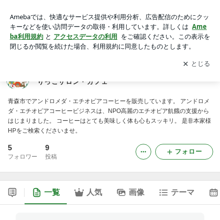
アンドロメダ・エチオピアコーヒー販売☆青森市みのりっこサ
ロン・カフェ
アプリをダウンロードして
ブログの更新通知
を受け取りまし
開く
ょう。
アンドロメダ・エチオピアコーヒー販売☆青森市みの
りっこサロン・カフェ
青森市でアンドロメダ・エチオピアコーヒーを販売しています。 アンドロメ
ダ・エチオピアコーヒービジネスは、NPO高麗のエチオピア飢餓の支援から
はじまりました。 コーヒーはとても美味しく体も心もスッキリ。 是非本家様
HPをご検索くださいませ。
5
9
フォロー
フォロワー
投稿
一覧
人気
画像
テーマ