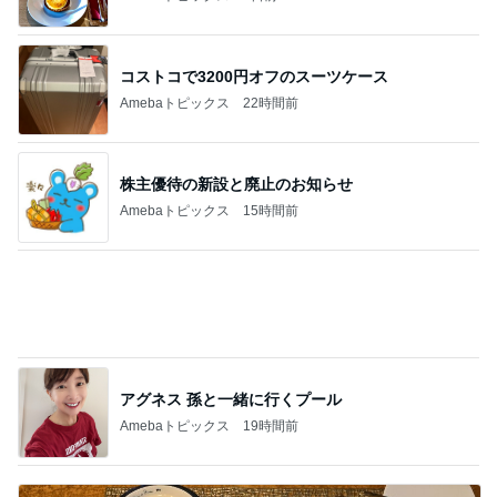
神がかってる掃除機
Amebaトピックス
5秒前
美奈代 大好評で形が綺麗なスカート
Amebaトピックス
1日前
共通点が無いのに仲が良い男性社員
Amebaトピックス
2日前
反抗期の娘が行きたくない韓国旅行
Amebaトピックス
1日前