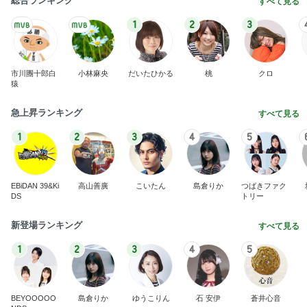
塩分が気になる早めの晩ご飯
Amebaトピックス
1日前
粒度1で挽いた想像を超える細挽き
Amebaトピックス
1日前