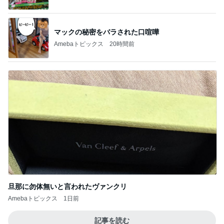
Amebaトピックス
1日前
假屋崎省吾 見事な建長寺のハス
Amebaトピックス
1日前
医師に言われた運もある大きな手術
Amebaトピックス
17時間前
コストコの大容量を思い切って消費
Amebaトピックス
1日前