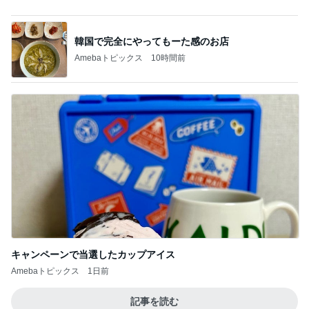
古村比呂 ヘアカラーとメイク学習
Amebaトピックス
1日前
毎日ひと苦労な息子の漢字の練習
Amebaトピックス
15時間前
合格発表で増えた一つの国家資格
Amebaトピックス
1日前