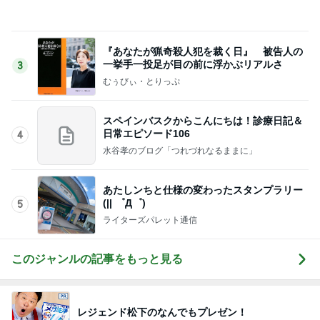
ディオールの崩れにくい新作パウダー
Amebaトピックス
1日前
本当に髪が綺麗になったヘアマスク
Amebaトピックス
1日前
稼ぎが少なく両親の蓄えで生活
Amebaトピックス
11時間前
シャネル新作のヴィンテージな特徴
Amebaトピックス
1日前