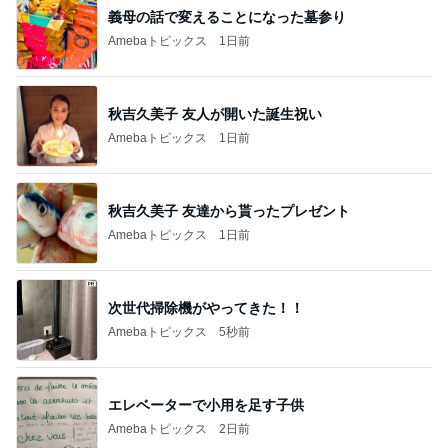
1
2
3
市川團十郎白
小林麻央
だいたひかる
桃
クロ
猿
急上昇ランキング
すべて見る
1
2
3
4
5
EBiDAN 39&Ki
高山善廣
こいたん
島倉りか
つばきファク
DS
トリー
新登場ランキング
すべて見る
1
2
3
4
5
BEYOOOOO
島倉りか
ゆうこりん
石 安伊
蒼井心音
NDS