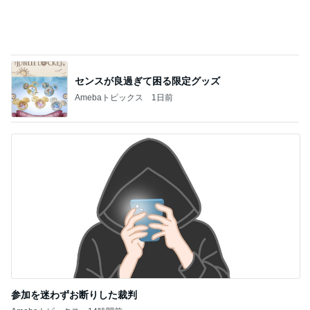
ローソンの本格的なティラミス
Amebaトピックス
11時間前
ジャンル人気記事ランキング
映画レビュー
たまさんのおすすめNetflixドラマ「鉄槌教
師」は、もっと見たいもっと見たい！なんで1
1
0話完？
マズル刑事
恋は動き出すけれど…「ラストノート」第4話
2
連ドラについてじっくり語るブログ