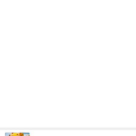
柏木由紀子 静かな東京を楽しむ休日
Amebaトピックス
14時間前
記事を読む
オフィシャルブロガーランキング
総合ランキング
すべて見る