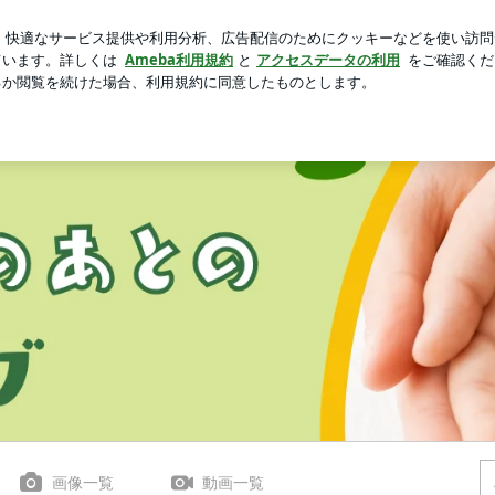
弾の入場特典
芸能人ブログ
人気ブログ
新規登録
ロ
と・大学のことなど） | おしゃべりのあとのブログ
画像一覧
動画一覧