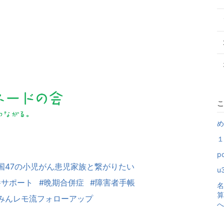
こ
め
１
p
国47の小児がん患児家族と繋がりたい
u
養サポート
#晩期合併症
#障害者手帳
名
算
みんレモ流フォローアップ
へ