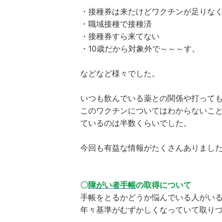
・接種券は来たけどワクチンが足りな
・職域接種で接種済
・接種券すら来てない
・10歳だから対象外で～～～す。
などなど様々でした。
いつも飲んでいる薬との関係や打って
このワクチンについてはわからないこ
ているのは半数くらいでした。
今回も有益な情報がたくさんありまし
〇
障がい者手帳
の取得について
手帳をとるかどうか悩んでいる人がい
年々基準がむずかしくなっていて取り