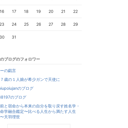
16
17
18
19
20
21
22
23
24
25
26
27
28
29
30
31
のブログのフォロワー
ーの戯言
７歳の１人娘が希少ガンで天使に
oiupoiujanのブログ
38197のブログ
前と宿命から本来の自分を取り戻す姓名学・
命学融合鑑定〜比べる人生から満たす人生
〜天羽理世