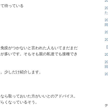
2
くて待っている
2
た
2
回
2
2
【
も免疫がつかないと言われた人もいてまだまだ
とが多いです。そもそも親の私達でも接種でき
2
2
回
た。少しだけ紹介します。
2
るなら取っておいた方がいいとのアドバイス。
づらくなっているそう。
テ