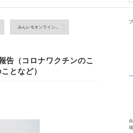
プ
みんレモオンライン自習室
催報告（コロナワクチンのこ
のことなど）
自
場