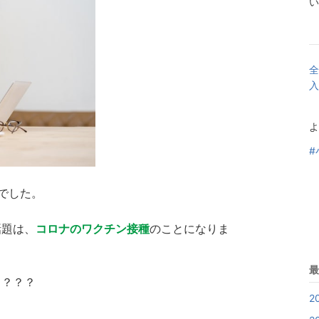
い
全
入
よ
#
。
でした。
話題は、
コロナのワクチン接種
のことになりま
最
？？？？
2