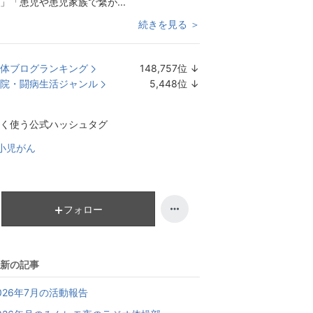
」「患児や患児家族で繋が...
続きを見る ＞
体ブログランキング
148,757
位
↓
ラ
院・闘病生活ジャンル
5,448
位
↓
ン
ラ
キ
ン
く使う公式ハッシュタグ
ン
キ
グ
ン
小児がん
下
グ
降
下
降
フォロー
新の記事
026年7月の活動報告