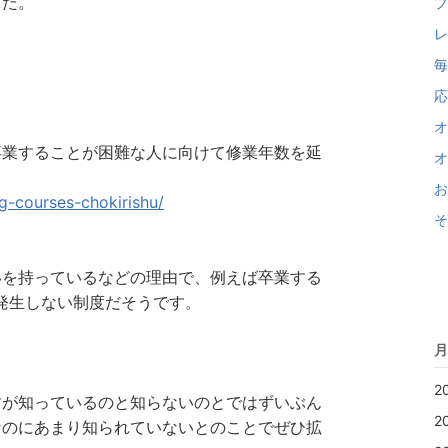
した。
プ
レ
毎
応
オ
卒業することが困難な人に向けて修業年数を延
オ
お
g-courses-chokirishu/
そ
いを持っているなどの理由で、例えば卒業する
発生しない制度だそうです。
月
2
すが知っているのと知らないのとではずいぶん
2
なのにあまり知られていないとのことでぜひ拡