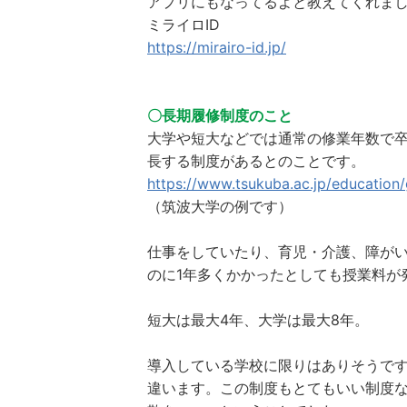
アプリにもなってるよと教えてくれま
ミライロID
https://mirairo-id.jp/
〇長期履修制度のこと
大学や短大などでは通常の修業年数で
長する制度があるとのことです。
https://www.tsukuba.ac.jp/education/
（筑波大学の例です）
仕事をしていたり、育児・介護、障が
のに1年多くかかったとしても授業料が
短大は最大4年、大学は最大8年。
導入している学校に限りはありそうで
違います。この制度もとてもいい制度