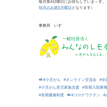
毎月第4日曜日にお待ちしていま～す。
(
8月のみ第5月曜日
となります）
事務局 いず
#小児がん
#オンライン交流会
#全
#小児がん患児家族支援
#長期入院療
#長期履修制度
#コロナワクチン
#