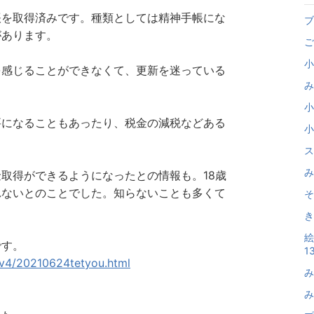
帳を取得済みです。種類としては精神手帳にな
ブ
があります。
ご
小
を感じることができなくて、更新を迷っている
み
小
要になることもあったり、税金の減税などある
小
ス
み
取得ができるようになったとの情報も。18歳
れないとのことでした。知らないことも多くて
そ
き
絵
です。
13
yv4/20210624tetyou.html
み
み