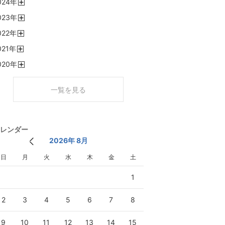
024
年
く
開
023
年
く
開
022
年
く
開
021
年
く
開
020
年
く
開
く
一覧を見る
レンダー
2026年 8月
日
月
火
水
木
金
土
1
2
3
4
5
6
7
8
9
10
11
12
13
14
15