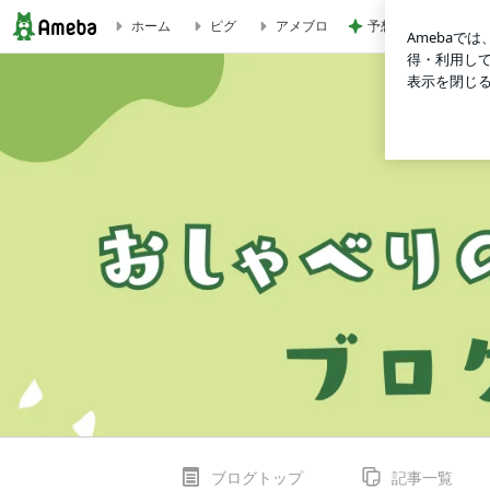
予想以上の映画第二
ホーム
ピグ
アメブロ
7月のおしゃべり部開催報告（コロナワクチンのこと・手帳のこ
ブログトップ
記事一覧