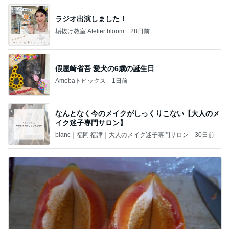
ラジオ出演しました！
垢抜け教室 Atelier bloom
28日前
假屋崎省吾 愛犬の6歳の誕生日
Amebaトピックス
1日前
なんとなく今のメイクがしっくりこない【大人のメ
イク迷子専門サロン】
blanc｜福岡 福津｜大人のメイク迷子専門サロン
30日前