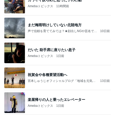
Amebaトピックス
11時間前
まだ梅雨明けしていない北陸地方
声で信頼を育ててみては？★顔出しNGや芸名でも
10日前
始められる音声配信のハナシ★おまけで宅建取得
の経験談とかもできたらなと
だいた 助手席に座りたい息子
Amebaトピックス
1日前
祝賀会や各種要望活動へ
宮本しゅうじオフィシャルブログ「地域を元気
13日前
に！未来を創る！」Powered by Ameba
楽屋帰りの人と乗ったエレベーター
Amebaトピックス
1日前