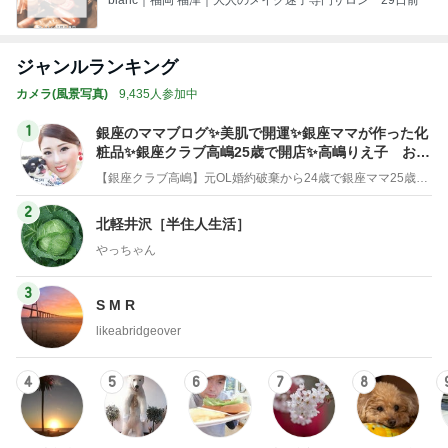
ジャンルランキング
カメラ(風景写真)
9,435人参加中
1
銀座のママブログ✨美肌で開運✨銀座ママが作った化
粧品✨銀座クラブ高嶋25歳で開店✨高嶋りえ子 お着
物でエルメス バーキン コーデ
【銀座クラブ高嶋】元OL婚約破棄から24歳で銀座ママ25歳でオーナーママ銀座 美肌で開運♡パワースポット巡り高嶋りえ子ブログ
2
北軽井沢［半住人生活］
やっちゃん
3
S M R
likeabridgeover
4
5
6
7
8