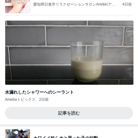
愛知県日進市リラクゼーションサロンAmitiè(アミ
4日前
ティエ)/託児付き/プライベートサロン/フェイシャ
ル/アロマリンパ
水漏れしたシャワーへのシーラント
Amebaトピックス
2日前
記事を読む
カワイイ奴らめと思った子の行動