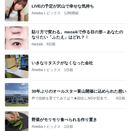
LIVEの予定が沢山で幸せな気持ち
Amebaトピックス
12時間前
貼り方で変わる。mezaikで作る目の形～あなたの
なりたい「ふたえ」はどれ？！
mezaik
9日前
いきなりタスクがなくなった会社
Amebaトピックス
1日前
30年ぶりのオールスター富山開催に込められた想い
声で信頼を育ててみては？★顔出しNGや芸名でも
8日前
始められる音声配信のハナシ★おまけで宅建取得の
経験談とかもできたらなと
野菜がモリモリ食べられる作り置き
Amebaトピックス
1日前