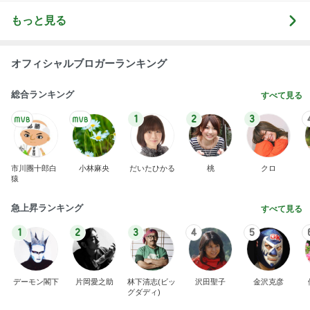
もっと見る
オフィシャルブロガーランキング
総合ランキング
すべて見る
1
2
3
市川團十郎白
小林麻央
だいたひかる
桃
クロ
猿
急上昇ランキング
すべて見る
1
2
3
4
5
デーモン閣下
片岡愛之助
林下清志(ビッ
沢田聖子
金沢克彦
グダディ)