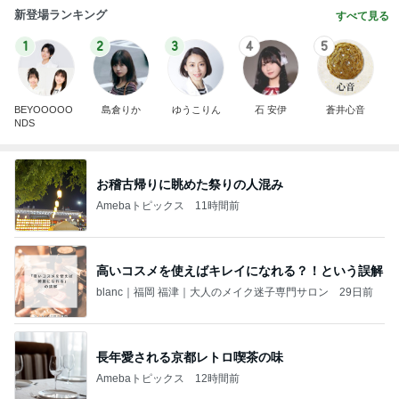
新登場ランキング
すべて見る
1
2
3
4
5
BEYOOOOO
島倉りか
ゆうこりん
石 安伊
蒼井心音
NDS
お稽古帰りに眺めた祭りの人混み
Amebaトピックス
11時間前
高いコスメを使えばキレイになれる？！という誤解
blanc｜福岡 福津｜大人のメイク迷子専門サロン
29日前
長年愛される京都レトロ喫茶の味
Amebaトピックス
12時間前