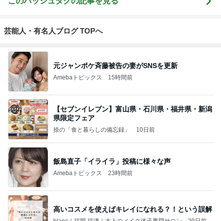
このハッシュタグの記事を見る
芸能人・有名人ブログ TOPへ
元ジャンポケ斉藤被告の妻がSNSを更新
Amebaトピックス
15時間前
【セブンイレブン】富山県・石川県・福井県・新潟
県限定フェア
捺の「食と暮らしの備忘録」
10日前
飯島直子「イライラ」投稿に様々な声
Amebaトピックス
23時間前
高いコスメを使えばキレイになれる？！という誤解
blanc｜福岡 福津｜大人のメイク迷子専門サロン
29日前