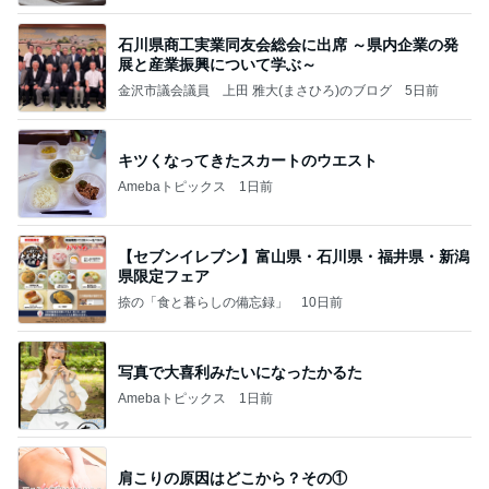
石川県商工実業同友会総会に出席 ～県内企業の発
展と産業振興について学ぶ～
金沢市議会議員 上田 雅大(まさひろ)のブログ
5日前
キツくなってきたスカートのウエスト
Amebaトピックス
1日前
【セブンイレブン】富山県・石川県・福井県・新潟
県限定フェア
捺の「食と暮らしの備忘録」
10日前
写真で大喜利みたいになったかるた
Amebaトピックス
1日前
肩こりの原因はどこから？その①