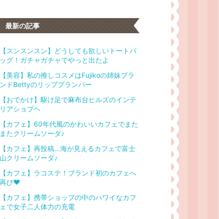
上
グ
昇
上
昇
最新の記事
【スンスンスン】どうしても欲しいトートバ
ッグ！ガチャガチャでやっと出たよ
【美容】私の推しコスメはFujikoの姉妹ブラ
ンドBettyのリッププランパー
【おでかけ】駆け足で麻布台ヒルズのインテ
リアショプヘ
【カフェ】60年代風のかわいいカフェでまた
またクリームソーダ♪
【カフェ】再投稿…海が見えるカフェで富士
山クリームソーダ♪
【カフェ】ラコステ！ブランド初のカフェへ
再び❤︎
【カフェ】携帯ショップの中のハワイなカフ
ェで女子二人体力の充電