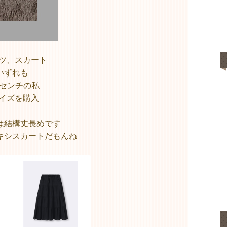
ャツ、スカート
いずれも
4センチの私
サイズを購入
は結構丈長めです
キシスカートだもんね