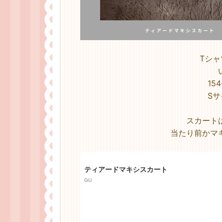
Tシ
15
S
スカート
当たり前かマ
ティアードマキシスカート
GU