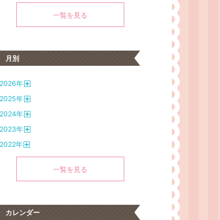
一覧を見る
月別
2026
年
開
2025
年
く
開
2024
年
く
開
2023
年
く
開
2022
年
く
開
く
一覧を見る
カレンダー