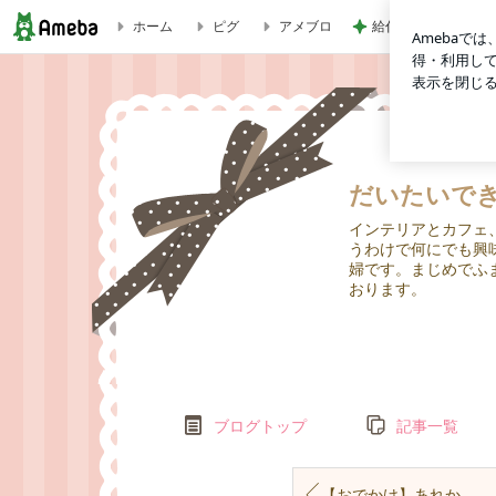
給付金で自分で買っ
ホーム
ピグ
アメブロ
【GU】アラフィフ女子でもできる？？このコーデ | だいた
だいたいで
インテリアとカフェ
うわけで何にでも興
婦です。まじめでふ
おります。
ブログトップ
記事一覧
【おでかけ】あれから30年…笑みらいになったみらい地区へ