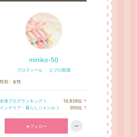
miniko-50
プロフィール
ピグの部屋
性別：
女性
全体ブログランキング
19,839
位
↑
ラ
インテリア・暮らしジャンル
200
位
↑
ン
ラ
キ
ン
ン
キ
フォロー
グ
ン