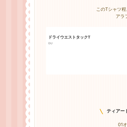
このTシャツ
アラ
ドライウエストタックT
GU
ティアー
01