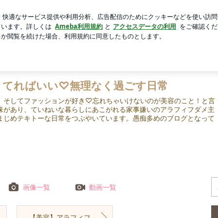
たカルティエ
芸能人ブログ
人気ブログ
新規登録
ロ
いできてればいい♡無理なく過ごす日常
きてればいい♡無理なく過ごす日常
、そしてファッションが好き♡忘れちゃいけないのが美容のこと！と言
味があり、ていねいな暮らしにあこがれる家事嫌いのアラフィフダメ主
まじめテキトーな日常をつぶやいています。愚痴多めのブログとなって
画像一覧
動画一覧
【美容】アラフィフになるまでにやってきた美容に関する様々なことNo.5