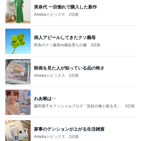
立て替えた義父の入院代の精算
Amebaトピックス
2日前
【秩父鉄道】８/２～１１/３０開催 ガリガリ君が
秩父鉄道に遊びにやってくる！のご紹介です
秩父市議会議員 黒澤秀之 ブログ Powered by Ame
10日前
ba
頑張って良かったと思える中庭の時間
Amebaトピックス
2日前
☆We're timelesz LIVE TOUR 2026 episode2 MO