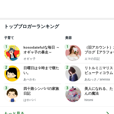
オギャ子の暴走～
ブログ【アラフォ
社売却セカンドラ
オギャ子
エマの日記
フ】
2
2
日曜日は９時まで寝た
リトルミニマリス
い。
ビューティコラム 
little minimalist'
あべかわ
あねっさ／anessa
uty colum
3
3
四十路シンパパの家族
美人になれる、た
日記
んの魔法
はやパパ
hiromi
もっと見る
オフィシャルブロガーランキング
総合ランキング
すべて見る
1
2
3