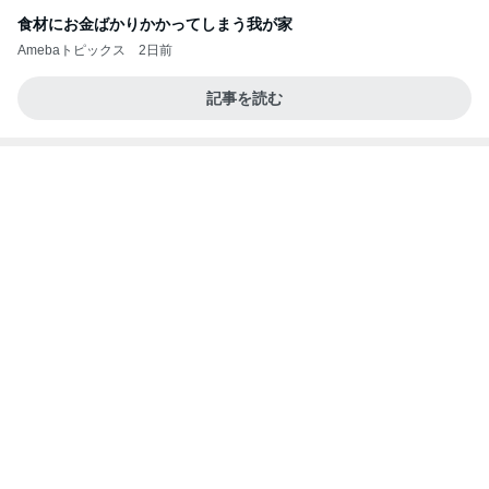
てください❗️
マリアオフィシャルブログ「ひむかの風にさそわれ
3日前
て」Powered by Ameba
アレク 8歳息子の試合での勇気
Amebaトピックス
2日前
記事を読む