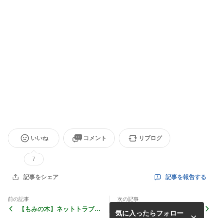
いいね
コメント
リブログ
7
記事を報告する
記事をシェア
前の記事
次の記事
【もみの木】ネットトラブル
【もみの木】 ～餅つき大会
気に入ったらフォロー
講座
～ 1月８日（木）