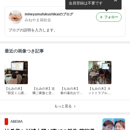
会員登録は不要です
mineyamafukushikaiのブログ
フォロー
みねやま福祉会
ブログの説明を入力します。
最近の画像つき記事
【もみの木】
【もみの木】近
【もみの木】
【もみの木】ネ
『防災ミニ講
隣ご家族と交流
春の遠出おでか
ットトラブル講
座』☔
会
け 5月5日
座
（火・祝）
もっと見る
ABEMA