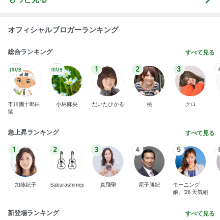
市川團十郎白
小林麻央
だいたひかる
桃
クロ
猿
急上昇ランキング
すべて見る
1
2
3
4
5
加藤紀子
Sakurashimeji
真飛聖
尼子勝紀
モーニング
娘。'26 天気組
新登場ランキング
すべて見る
1
2
3
4
5
BEYOOOOO
島倉りか
ゆうこりん
MOMIママ
石 安伊
NDS
だいたの夫 夫婦それぞれ実家へ