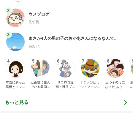
2
ウメブログ
佐伯梅
3
まさか4人の男の子のおかあさんになるなんて。
あおい。
4
5
6
7
8
本当にあった
近距離に住ん
リコロコ漫
Ｅテレ(おかい
三つ子の母に
義母とママ友
でいる義両親
画・日常ブロ
つ・ファンタ
なった ありつ
の話
に苦しめられ
グ
ーネ！)の日々
ん日記。
てます。
もっと見る
一気に上品に仕上がるブラウス
Amebaトピックス
2日前