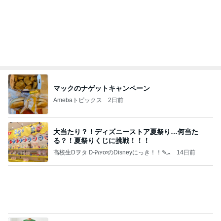
昔話が止まらなかった寮の出来事
Amebaトピックス
2日前
よし、タイ行こ
与儀大介
2日前
一生食べたいと思った豪華な蕎麦
Amebaトピックス
2日前
日東駒専や産近甲龍は英語よりも国語の攻略が重視
される、のかもしれない。
Bank of Dreamの公営競技はどこへ行く
12日前