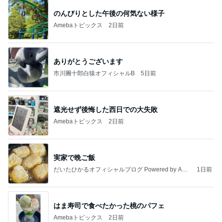
食材にお金ばかりかかってしまう我が家
Amebaトピックス
2日前
記事を読む
マックのナゲットキャンペーン
Amebaトピックス
2日前
大当たり？！ディズニーストア夏祭り…何当た
る？！夏祭りくじに挑戦！！！
高校生Dヲタ Ꭰ-ᎮꭵꭹꭴのDisneyにっき！！✎ܚ
14日前
美奈代 一目惚れで購入した新作
Amebaトピックス
2日前