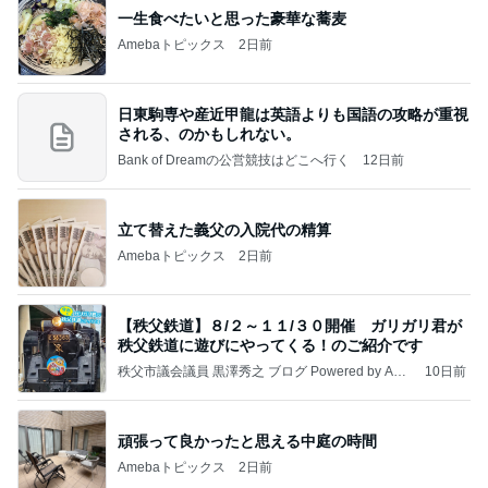
やっと手に入った人気のくまさんポーチ
Amebaトピックス
2日前
㊗️喜びを分け合える未来❣️”【この混沌の理由】”⽇
本も⾦融リセットの準備をしてます ””
あいすくりーむ『めるころ』
6時間前
食べきれず冷凍したデニッシュパン
Amebaトピックス
2日前
クロとこいたんって何かあったの？