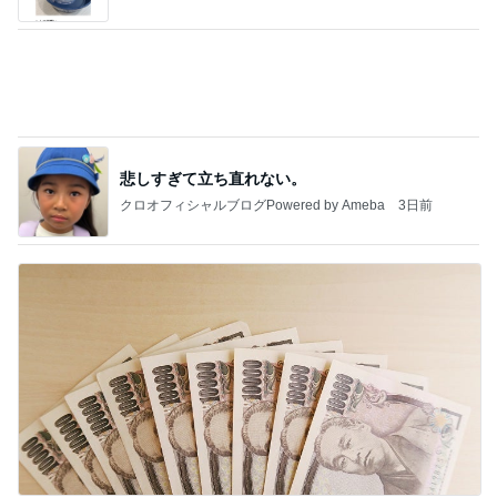
病人アピールしてきたクソ義母
田舎のクソ義母vs都会育ちの嫁
3日前
映画を見た人が知っている品の怖さ
Amebaトピックス
2日前
わあ喉は‥
藤田朋子オフィシャルブログ「笑顔の種と眠る犬」
3日前
Powered by Ameba
家事のテンションが上がる生活雑貨
Amebaトピックス
2日前
能登揺れ、東北も⚠️夢見が増えて来ました❗️注意し