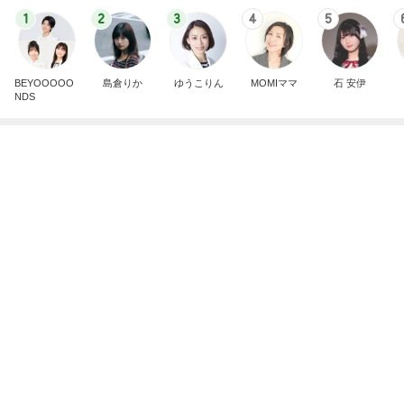
Amebaトピックス
2日前
強子の楽しい（？）ママ友トラブル【年長編】第10
1話
ウメブログ
5日前
のんびりとした午後の何気ない様子
Amebaトピックス
2日前
ありがとうございます
市川團十郎白猿オフィシャルB
5日前
遮光せず後悔した西日での大失敗
Amebaトピックス
2日前