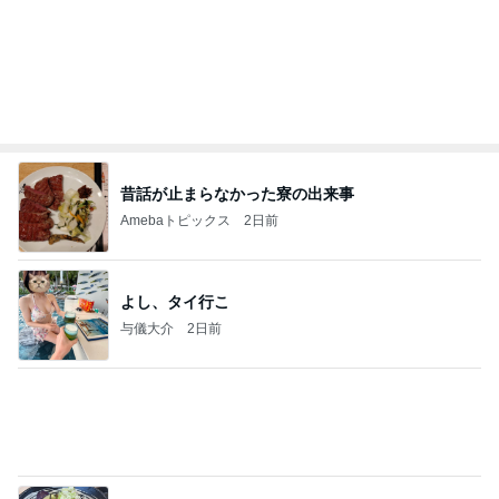
だいた 父が好きな肉じゃが作り
Amebaトピックス
2日前
良い氣分や妄想のワークを重ねても引き寄せが起き
ない理由
心のブレーキを外して引き寄せを加速させる方法：
4日前
引き寄せ研究所
松本 歌謡曲BARへアポなし訪問
Amebaトピックス
2日前
かっちちちちが来てくれた！おしゃれなものを持っ
て！
桃オフィシャルブログ Powered by Ameba
11日前