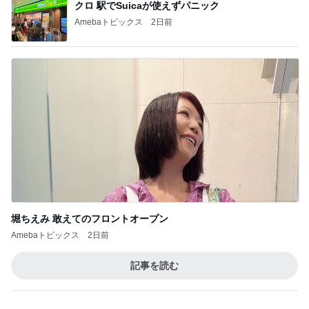
堀ちえみ 敢えてのフロントオープン
Amebaトピックス
2日前
記事を読む
トップブロガーランキング
子育て
美容
1
1
kosodatefulな毎日 ～
（旧アカウント）