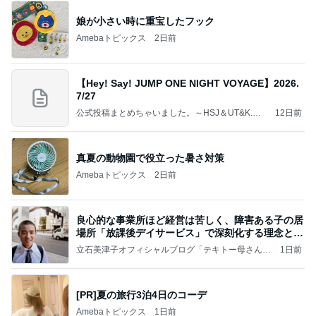
娘が小さい時に重宝したフック
Amebaトピックス
2日前
【Hey! Say! JUMP ONE NIGHT VOYAGE】2026.
7/27
公式投稿まとめちゃいました。～HSJ＆UT&K.O.
12日前
～
真夏の動物園で役立った暑さ対策
Amebaトピックス
2日前
良心的な事業所ほど経営は苦しく、障害ある子の居
場所「放課後デイサービス」で深刻化する理念と現
実の
立石美津子オフィシャルブログ「テキトー母さんの
1日前
すすめ」Powered by Ameba
[PR]夏の旅行3泊4日のコーデ
Amebaトピックス
1日前