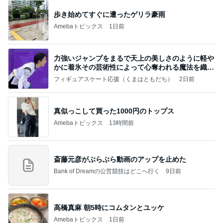
歩き始めてすぐに遭ったゲリラ豪雨
Amebaトピックス
1日前
力強いジャンプをまるで天上の美しさのように軽や
かに着氷その芸術性によって心奪われる魔法を織り
なす
フィギュアスケート応援（くまはともだち）
2日前
真似っこして買った1000円のトップス
Amebaトピックス
13時間前
斎藤元彦がぶらぶら動画のアップを止めた
Bank of Dreamの公営競技はどこへ行く
9日前
高橋真麻 朝5時にコムタンとユッケ
Amebaトピックス
1日前