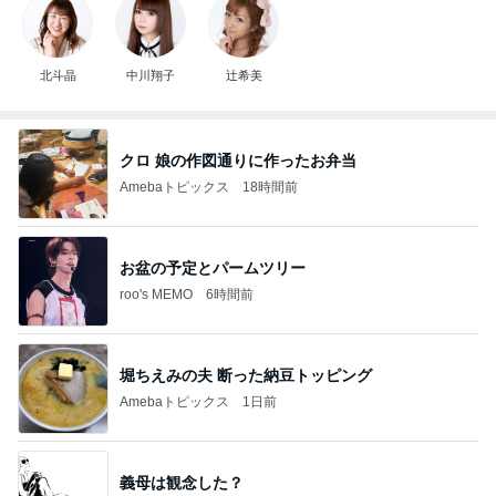
北斗晶
中川翔子
辻希美
クロ 娘の作図通りに作ったお弁当
Amebaトピックス
18時間前
お盆の予定とパームツリー
roo's MEMO
6時間前
堀ちえみの夫 断った納豆トッピング
Amebaトピックス
1日前
義母は観念した？