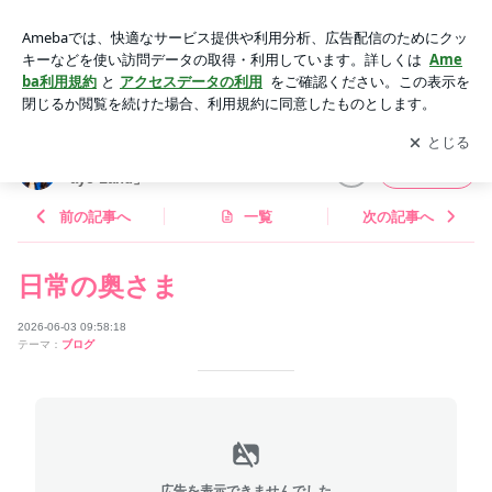
日常の奥さま | 渡辺美奈代オフィシャルブログ「Minayo Lan
d」Powered by Ameba
アプリをダウンロードして
ブログの更新通知
を受け取りまし
開く
ょう。
渡辺美奈代オフィシャルブログ「Min
フォロー
ayo Land」
前の記事へ
一覧
次の記事へ
日常の奥さま
2026-06-03 09:58:18
テーマ：
ブログ
広告を表示できませんでした