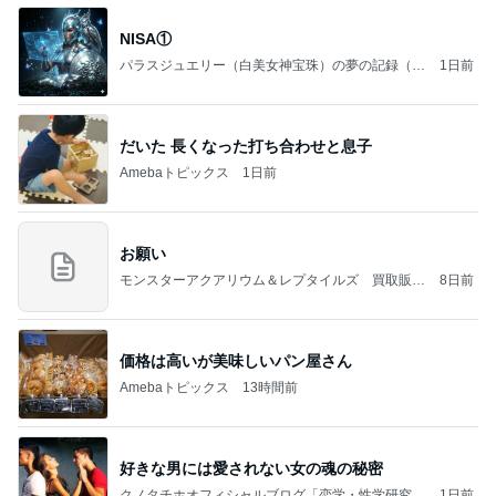
NISA①
パラスジュエリー（白美女神宝珠）の夢の記録（続
1日前
編）
だいた 長くなった打ち合わせと息子
Amebaトピックス
1日前
お願い
モンスターアクアリウム＆レプタイルズ 買取販売
8日前
情報
価格は高いが美味しいパン屋さん
Amebaトピックス
13時間前
好きな男には愛されない女の魂の秘密
クノタチホオフィシャルブログ「恋学・性学研究
1日前