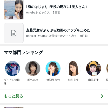
｢海のはじまり｣子役の現在に｢美人さん｣
Amebaトピックス
1日前
斎藤元彦がぶらぶら動画のアップを止めた
Bank of Dreamの公営競技はどこへ行く
9日前
ママ部門ランキング
ダイアン津田
堀ちえみ
渡辺美奈代
細川直美
山田花子
嫁
もっと見る