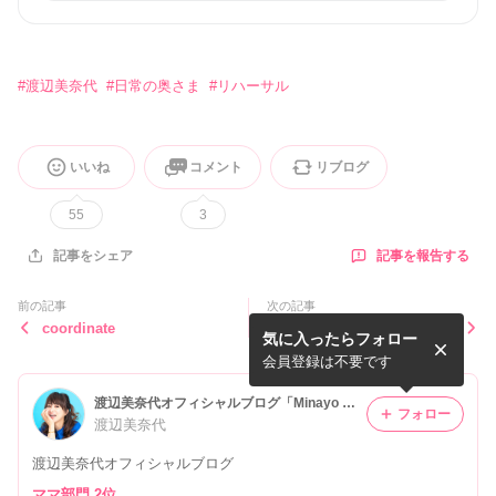
#
渡辺美奈代
#
日常の奥さま
#
リハーサル
いいね
コメント
リブログ
55
3
記事を報告する
記事をシェア
前の記事
次の記事
coordinate
機能性×実用性抜群！これか
気に入ったらフォロー
ら着たいジャケット！
会員登録は不要です
渡辺美奈代オフィシャルブログ「Minayo Land」Powered by Ameba
フォロー
渡辺美奈代
渡辺美奈代オフィシャルブログ
ママ部門 2位