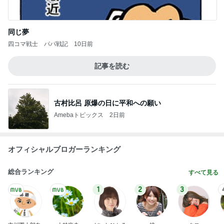
同じ夢
四コマ戦士 パパ戦記
10日前
記事を読む
古村比呂 原爆の日に平和への願い
Amebaトピックス
2日前
オフィシャルブロガーランキング
総合ランキング
すべて見る
1
2
3