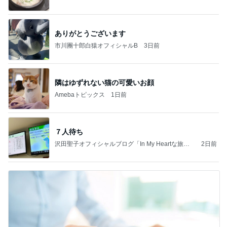
ありがとうございます
市川團十郎白猿オフィシャルB
3日前
隣はゆずれない猫の可愛いお顔
Amebaトピックス
1日前
７人待ち
沢田聖子オフィシャルブログ「In My Heartな旅日
2日前
記」by Ameba