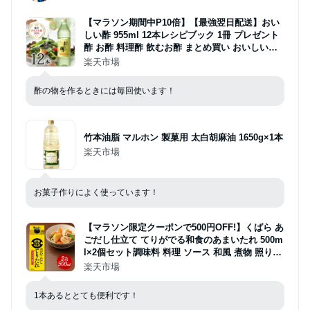
【マラソン期間中P10倍】【最強翌日配送】おい
しい酢 955ml 12本レシピブック 1冊 プレゼント
酢 お酢 料理酢 飲むお酢 まとめ買い おいしいお
酢 万能酢 果実酢 健康 業務用 調味料 万能調味料
楽天市場
フルーツ酢 みかん果実 料理
酢の物を作るときには毎回使います！
竹本油脂 マルホン 製菓用 太白胡麻油 1650g×1本
楽天市場
お菓子作りによく使っています！
【マラソン限定クーポンで500円OFF!】くばら あ
ごだし仕立て てりがでる和食のあまいたれ 500m
l×2個セット調味料 料理 ソース 和風 煮物 照り焼
き 人工甘味料 保存料不使用 久原醤油
楽天市場
1本あるととても便利です！