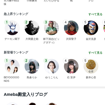
市川團十郎白
小林麻央
だいたひかる
桃
クロ
猿
急上昇ランキング
すべて見る
1
2
3
4
5
デーモン閣下
片岡愛之助
林下清志(ビッ
沢田聖子
金沢克彦
グダディ)
新登場ランキング
すべて見る
1
2
3
4
5
BEYOOOOO
島倉りか
ゆうこりん
石 安伊
蒼井心音
NDS
Ameba殿堂入りブログ