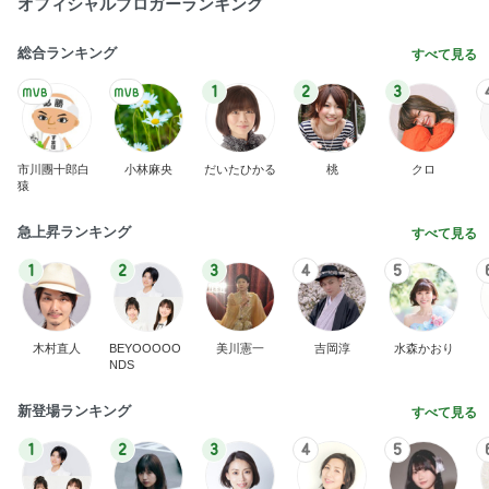
オフィシャルブロガーランキング
総合ランキング
すべて見る
1
2
3
市川團十郎白
小林麻央
だいたひかる
桃
クロ
猿
急上昇ランキング
すべて見る
1
2
3
4
5
木村直人
BEYOOOOO
美川憲一
吉岡淳
水森かおり
NDS
新登場ランキング
すべて見る
1
2
3
4
5