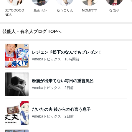
BEYOOOOO
島倉りか
ゆうこりん
MOMIママ
石 安伊
NDS
芸能人・有名人ブログ TOPへ
レジェンド松下のなんでもプレゼン！
Amebaトピックス
18時間前
粉瘤が出来てない毎日の重曹風呂
Amebaトピックス
2日前
だいたの夫 後から本心言う息子
Amebaトピックス
2日前