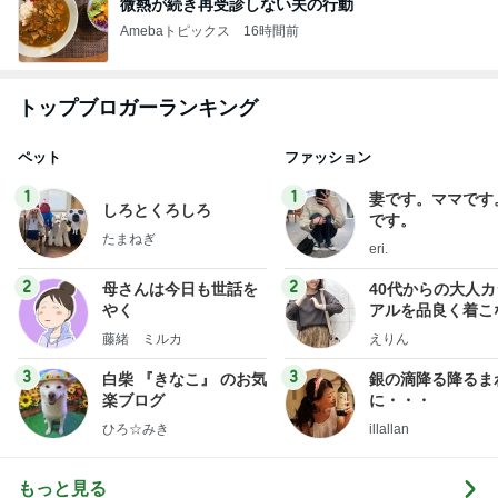
微熱が続き再受診しない夫の行動
Amebaトピックス
16時間前
トップブロガーランキング
ペット
ファッション
1
1
妻です。ママです
しろとくろしろ
です。
たまねぎ
eri.
2
2
母さんは今日も世話を
40代からの大人
やく
アルを品良く着こ
ファッションブロ
藤緒 ミルカ
えりん
3
3
白柴 『きなこ』 のお気
銀の滴降る降るま
楽ブログ
に・・・
ひろ☆みき
illallan
もっと見る