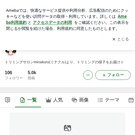
minakuruのミラクル
アプリをダウンロードして
ブログの更新通知
を受け取りまし
開く
ょう。
minakuruのミラクル
トリミングサロンminakuru(ミナクル)より、トリミングの様子をお届け☆
106
5.0k
フォロー
フォロワー
投稿
一覧
人気
画像
テーマ