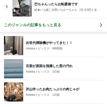
巴ちゃんったらお転婆娘です
5
続★いち姫二太郎いちかーちゃん（旧 犬3匹と女一
人で住む家を建てる！！）
このジャンルの記事をもっと見る
次世代掃除機がやってきた！！
Amebaトピックス
6時間前
旦那が原因を指摘した窓の汚れ
Amebaトピックス
2日前
沢山作ったお肉たっぷりの肉じゃが
Amebaトピックス
1日前