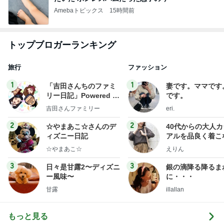
Amebaトピックス
15時間前
トップブロガーランキング
旅行
ファッション
1
1
「吉田さんちのファミ
妻です。ママです
リー日記」Powered b
です。
y Ameba 吉田さんファ
吉田さんファミリー
eri.
ミリーオフィシャルブ
ログ
2
2
☆やまあこ☆さんのデ
40代からの大人
ィズニー日記
アルを品良く着こ
ファッションブロ
☆やまあこ☆
えりん
3
3
日々是甘露2〜ディズニ
銀の滴降る降るま
ー風味〜
に・・・
甘露
illallan
もっと見る