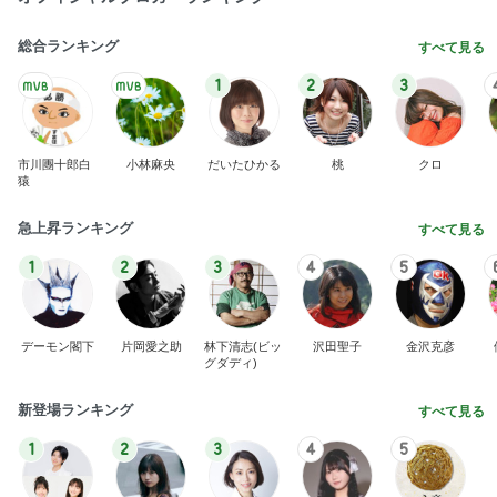
総合ランキング
すべて見る
1
2
3
市川團十郎白
小林麻央
だいたひかる
桃
クロ
猿
急上昇ランキング
すべて見る
1
2
3
4
5
デーモン閣下
片岡愛之助
林下清志(ビッ
沢田聖子
金沢克彦
グダディ)
新登場ランキング
すべて見る
1
2
3
4
5