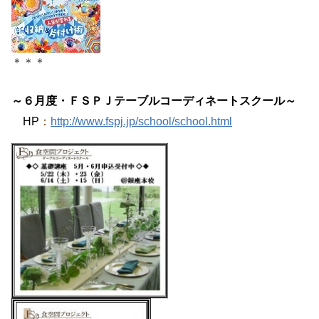
＊＊＊
～６月度・ＦＳＰＪテーブルコーディネートスクール～
HP
：
http://www.fspj.jp/school/school.html