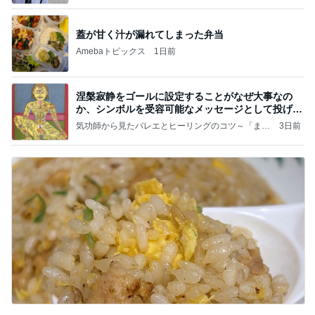
すすめ」Powered by Ameba
蓋が甘く汁が漏れてしまった弁当
Amebaトピックス
1日前
涅槃寂静をゴールに設定することがなぜ大事なの
か、シンボルを受容可能なメッセージとして投げる
ことが
気功師から見たバレエとヒーリングのコツ～「まと
3日前
いのば」ブログ