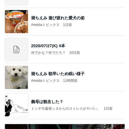
堀ちえみ 遊び疲れた愛犬の姿
Amebaトピックス
1日前
2026/07/27(K) 4本
何でかな？何でだろ？
10日前
堀ちえみ 朝早いため眠い様子
Amebaトピックス
11時間前
義母は観念した？
トンデモ義母ンヌからのストレスがヤバい。
1日前