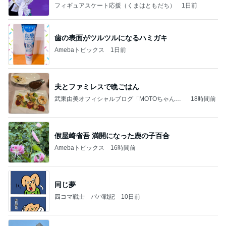
なす
フィギュアスケート応援（くまはともだち）
1日前
歯の表面がツルツルになるハミガキ
Amebaトピックス
1日前
夫とファミレスで晩ごはん
武東由美オフィシャルブログ「MOTOちゃんと
18時間前
のはっぴぃな毎日」Powered by Ameba
假屋崎省吾 満開になった鹿の子百合
Amebaトピックス
16時間前
同じ夢
四コマ戦士 パパ戦記
10日前