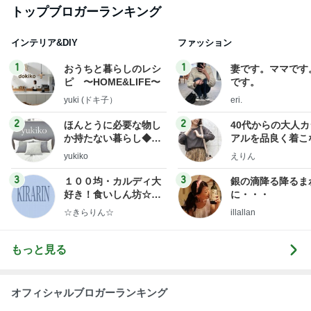
トップブロガーランキング
インテリア&DIY
ファッション
1
1
おうちと暮らしのレシ
妻です。ママです
ピ 〜HOME&LIFE〜
です。
yuki (ドキ子）
eri.
2
2
ほんとうに必要な物し
40代からの大人
か持たない暮らし◆Ke
アルを品良く着こ
ep Life Simple◆〜イ
ファッションブロ
yukiko
えりん
ンテリアのきろく〜
3
3
１００均・カルディ大
銀の滴降る降るま
好き！食いしん坊☆き
に・・・
らりん☆のブログ
☆きらりん☆
illallan
もっと見る
オフィシャルブロガーランキング