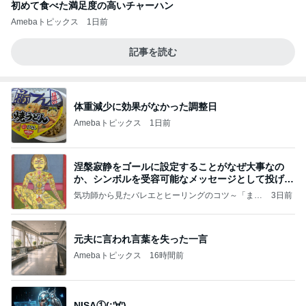
初めて食べた満足度の高いチャーハン
Amebaトピックス
1日前
記事を読む
体重減少に効果がなかった調整日
Amebaトピックス
1日前
涅槃寂静をゴールに設定することがなぜ大事なの
か、シンボルを受容可能なメッセージとして投げる
ことが
気功師から見たバレエとヒーリングのコツ～「まと
3日前
いのば」ブログ
元夫に言われ言葉を失った一言
Amebaトピックス
16時間前
NISA①(;'∀')