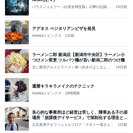
パラスジュエリー（白美女神宝珠）の夢の記録
14日前
（続編）
アグネス ベジタリアンピザを発見
Amebaトピックス
1日前
ラーメン二郎 新潟店【新潟市中央区】ラーメン小
つけメン変更 ツルパツ麺が旨い新潟二郎のつけ麺
主に新潟グルメとラーメン食べ歩きのよしなしご
14日前
と
還暦キラキラメイクのテクニック
Amebaトピックス
16時間前
良心的な事業所ほど経営は苦しく、障害ある子の居
場所「放課後デイサービス」で深刻化する理念と現
実の
立石美津子オフィシャルブログ「テキトー母さんの
1日前
すすめ」Powered by Ameba