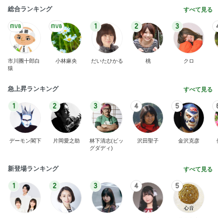
総合ランキング
すべて見る
1
2
3
市川團十郎白
小林麻央
だいたひかる
桃
クロ
猿
急上昇ランキング
すべて見る
1
2
3
4
5
デーモン閣下
片岡愛之助
林下清志(ビッ
沢田聖子
金沢克彦
グダディ)
新登場ランキング
すべて見る
1
2
3
4
5