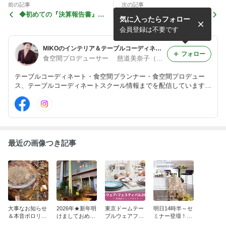
前の記事
次の記事
◆初めての『決算報告書』が
◆我が家のNewGreen♪なの
気に入ったらフォロー
終了♪
ですが…
会員登録は不要です
MIKOのインテリア＆テーブルコーディネート
フォロー
食空間プロデューサー 慈道美奈子（MIKO）
テーブルコーディネート・食空間プランナー・食空間プロデュー
ス、テーブルコーディネートスクール情報までを配信しています。
食空間プロジェクト㈱代表取締役・スクール代表 慈道美奈子のラ
イフスタイルブログです。
最近の画像つき記事
大事なお知らせ
2026年★新年明
東京ドームテー
明日14時半～セ
＆本音ポロリ
けましておめで
ブルウェアフェ
ミナー登壇！！
(笑)★2026年ス
とうございま
スティバル★FS
JAPANTEX2025