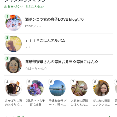
お弁当づくり
5,211人参加中
1
酒ポンコツ女の息子LOVE blog♡♡
kana♡♡♡
2
ｒｉｉ＊ごはんアルバム
ｒｉｉ
3
運動部寮母さんの毎日お弁当☆毎日ごはん☆
☆はーちゃん☆
4
5
6
7
8
みかぱちこ家
3兄弟ママも子
子連れdeリゾ
大家族の愛情
ぴこれの毎日
のおうちでご
育て終盤
ート、時々キ
ごはんとお弁
コレクション
はん
ャラ弁
当❤︎
♬.*ﾟ