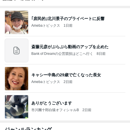
｢庶民的｣北川景子のプライベートに反響
Amebaトピックス
1日前
斎藤元彦がぶらぶら動画のアップを止めた
Bank of Dreamの公営競技はどこへ行く
8日前
キャシー中島の29歳で亡くなった長女
Amebaトピックス
2日前
ありがとうございます
市川團十郎白猿オフィシャルB
2日前
ジャンルランキング