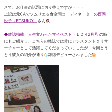
さて、お仕事の話題に切り替えですが・・・
上記は元CAでソムリエ＆食空間コーディネーターの
西岡
悦子（ETSUKO）
さん
◆雑誌掲載：人生変わったマイベスト・ＬＤＫ2月号
の時
にもご紹介し、こちらの雑誌では常にアシスタント＆リサ
ーチャーとして活躍してくださって
いましたが、今回とう
とう彼女の紹介が通り
雑誌デビューされました