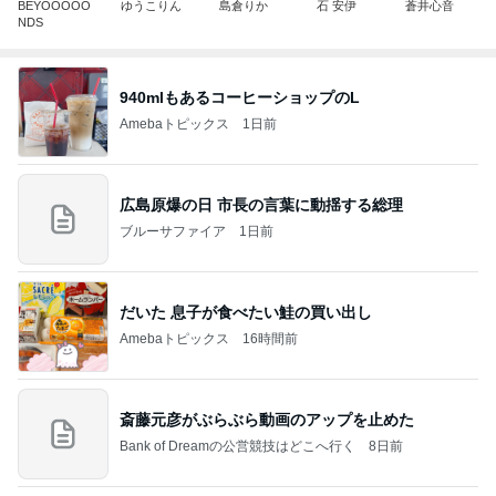
BEYOOOOO
ゆうこりん
島倉りか
石 安伊
蒼井心音
NDS
940mlもあるコーヒーショップのL
Amebaトピックス
1日前
広島原爆の日 市長の言葉に動揺する総理
ブルーサファイア
1日前
だいた 息子が食べたい鮭の買い出し
Amebaトピックス
16時間前
斎藤元彦がぶらぶら動画のアップを止めた
Bank of Dreamの公営競技はどこへ行く
8日前