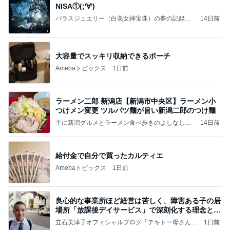
NISA①(;'∀')
パラスジュエリー（白美女神宝珠）の夢の記録
14日前
（続編）
大容量でスッキリ収納できるポーチ
Amebaトピックス
1日前
ラーメン二郎 新潟店【新潟市中央区】ラーメン小
つけメン変更 ツルパツ麺が旨い新潟二郎のつけ麺
主に新潟グルメとラーメン食べ歩きのよしなしご
14日前
と
給付金で自分で買ったカルティエ
Amebaトピックス
1日前
良心的な事業所ほど経営は苦しく、障害ある子の居
場所「放課後デイサービス」で深刻化する理念と現
実の
立石美津子オフィシャルブログ「テキトー母さんの
1日前