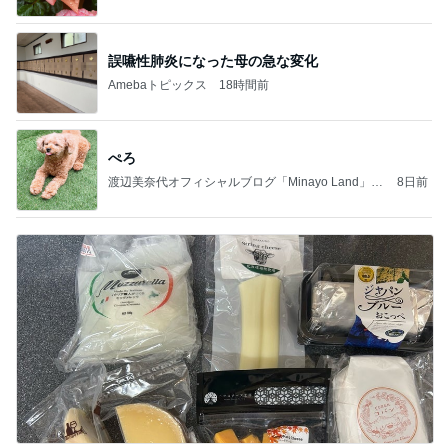
誤嚥性肺炎になった母の急な変化
Amebaトピックス
18時間前
ぺろ
渡辺美奈代オフィシャルブログ「Minayo Land」P
8日前
owered by Ameba