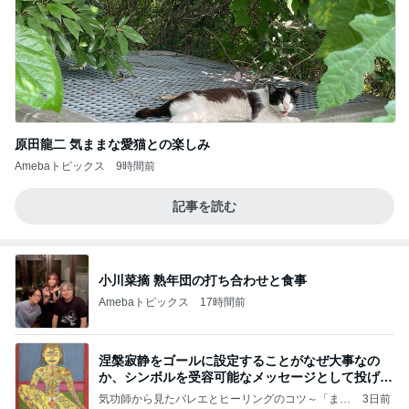
原田龍二 気ままな愛猫との楽しみ
Amebaトピックス
9時間前
記事を読む
小川菜摘 熟年団の打ち合わせと食事
Amebaトピックス
17時間前
涅槃寂静をゴールに設定することがなぜ大事なの
か、シンボルを受容可能なメッセージとして投げる
ことが
気功師から見たバレエとヒーリングのコツ～「まと
3日前