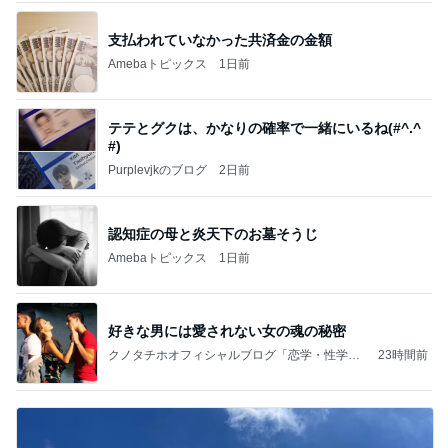
支払われていなかった共済金の金額
Amebaトピックス
1日前
テテとグクは、かなりの確率で一緒にいるね(#^.^
#)
Purplevjkのブログ
2日前
認知症の母と炎天下のお墓そうじ
Amebaトピックス
1日前
好きな男には愛されない女の魂の秘密
クノタチホオフィシャルブログ「恋学・性学研
23時間前
究室」Powered by Ameba