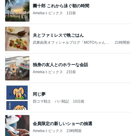
團十郎 これから泳ぐ朝の時間
Amebaトピックス
1日前
夫とファミレスで晩ごはん
武東由美オフィシャルブログ「MOTOちゃんと
21時間前
のはっぴぃな毎日」Powered by Ameba
独身の友人とのホラーな会話
Amebaトピックス
2日前
同じ夢
四コマ戦士 パパ戦記
10日前
会員限定の新しいショーの抽選
Amebaトピックス
23時間前