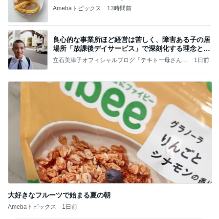
Amebaトピックス
13時間前
良心的な事業所ほど経営は苦しく、障害ある子の居
場所「放課後デイサービス」で深刻化する理念と現
実の
立石美津子オフィシャルブログ「テキトー母さんの
1日前
すすめ」Powered by Ameba
大好きなフルーツで始まる夏の朝
Amebaトピックス
1日前