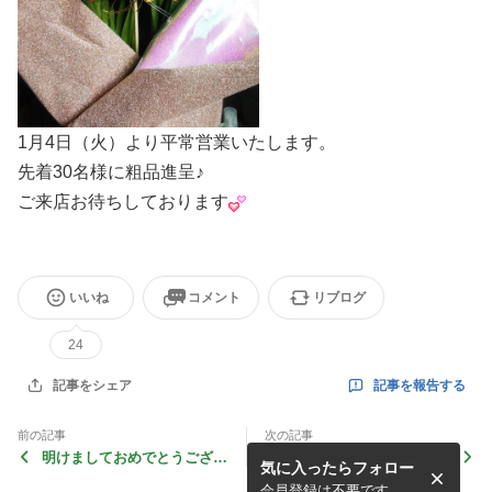
1月4日（火）より平常営業いたします。
先着30名様に粗品進呈♪
ご来店お待ちしております
いいね
コメント
リブログ
24
記事を報告する
記事をシェア
前の記事
次の記事
明けましておめでとうござい
美もざ館17周年キャンペー
気に入ったらフォロー
ます。
ン♪
会員登録は不要です