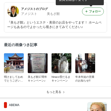
アメジストのブログ
フォロー
アメジスト 美もざ館
『美もざ館』というエステ・美容のお店をやってます！ ホームペ
ージもあるのでよかったら覗きにきてみてください♪
最近の画像つき記事
明けましておめ
美もざ館17周年
hinaco雪だるま
年末年始の営業
でとうございま
キャンペーン♪
キャンペーン
のお知らせ!!
す。
もっと見る
ABEMA