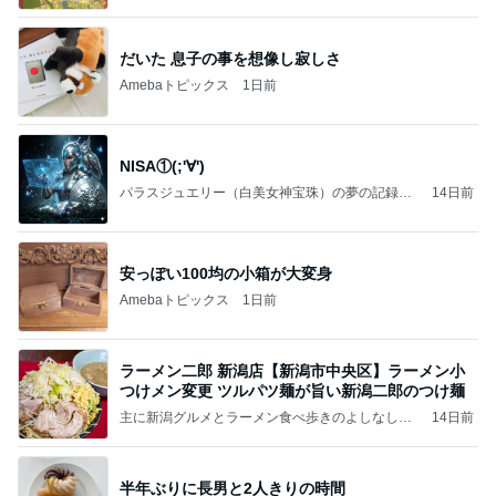
いのば」ブログ
だいた 息子の事を想像し寂しさ
Amebaトピックス
1日前
NISA①(;'∀')
パラスジュエリー（白美女神宝珠）の夢の記録
14日前
（続編）
安っぽい100均の小箱が大変身
Amebaトピックス
1日前
ラーメン二郎 新潟店【新潟市中央区】ラーメン小
つけメン変更 ツルパツ麺が旨い新潟二郎のつけ麺
主に新潟グルメとラーメン食べ歩きのよしなしご
14日前
と
半年ぶりに長男と2人きりの時間