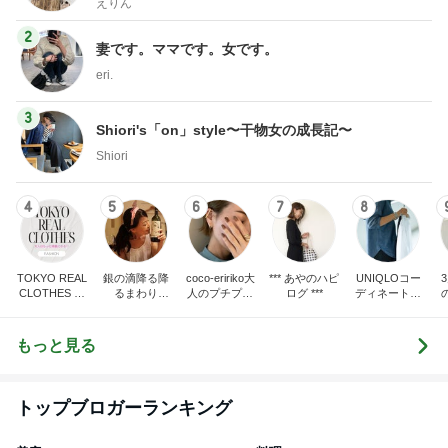
えりん
2
妻です。ママです。女です。
eri.
3
Shiori's「on」style〜干物女の成長記〜
Shiori
4
5
6
7
8
TOKYO REAL
銀の滴降る降
coco-eririko大
*** あやのハピ
UNIQLOコー
CLOTHES 大
るまわり
人のプチプラ
ログ ***
ディネート日
人世代のリア
に・・・
mixコーデ
記
ハ
ルクローズ
♪
もっと見る
トップブロガーランキング