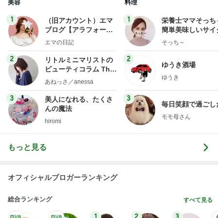
美容
料理
1
1
（旧アカウント）エマ
栄養士ママそっち
ブログ【アラフォー会
簡単美味しいサイ
社売却セカンドライ
献立
エマの日記
そっち～
フ】
2
2
リトルミニマリストの
ゆうき酒場
ビューティコラム The
ゆうき
little minimalist's bea
あねっさ／anessa
uty colum
3
3
美人になれる、たくさ
毎日笑顔で過ごし
んの魔法
モモ母さん
hiromi
もっと見る
オフィシャルブロガーランキング
総合ランキング
すべて見る
1
2
3