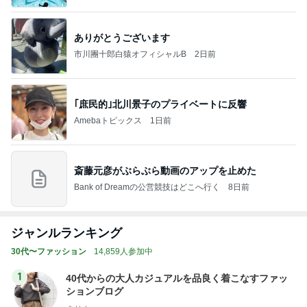
ありがとうございます
市川團十郎白猿オフィシャルB
2日前
｢庶民的｣北川景子のプライベートに反響
Amebaトピックス
1日前
斎藤元彦がぶらぶら動画のアップを止めた
Bank of Dreamの公営競技はどこへ行く
8日前
ジャンルランキング
30代〜ファッション
14,859人参加中
1
40代からの大人カジュアルを品良く着こなすファッ
ションブログ