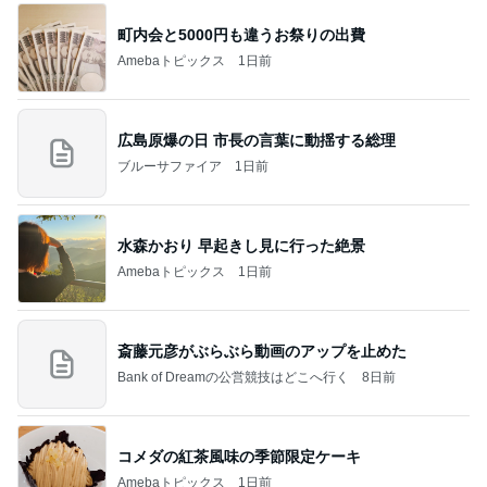
町内会と5000円も違うお祭りの出費
Amebaトピックス
1日前
広島原爆の日 市長の言葉に動揺する総理
ブルーサファイア
1日前
水森かおり 早起きし見に行った絶景
Amebaトピックス
1日前
斎藤元彦がぶらぶら動画のアップを止めた
Bank of Dreamの公営競技はどこへ行く
8日前
コメダの紅茶風味の季節限定ケーキ
Amebaトピックス
1日前