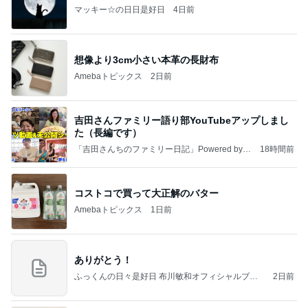
マッキー☆の日日是好日
4日前
想像より3cm小さい本革の長財布
Amebaトピックス
2日前
吉田さんファミリー語り部YouTubeアップしまし
た（長編です）
「吉田さんちのファミリー日記」Powered by A
18時間前
meba 吉田さんファミリーオフィシャルブログ
コストコで買って大正解のバター
Amebaトピックス
1日前
ありがとう！
ふっくんの日々是好日 布川敏和オフィシャルブロ
2日前
グ