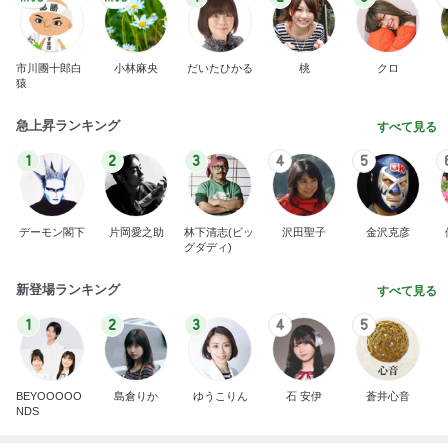
市川團十郎白
小林麻央
だいたひかる
桃
クロ
猿
急上昇ランキング
すべて見る
1
2
3
4
5
デーモン閣下
片岡愛之助
林下清志(ビッ
沢田聖子
金沢克彦
グダディ)
新登場ランキング
すべて見る
1
2
3
4
5
BEYOOOOO
島倉りか
ゆうこりん
石 安伊
蒼井心音
NDS