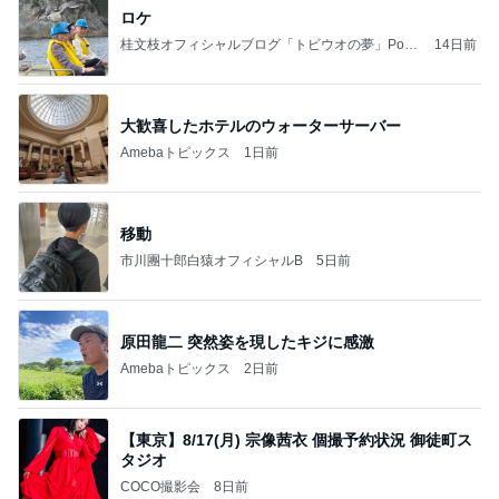
ロケ
桂文枝オフィシャルブログ「トビウオの夢」Pow
14日前
ered by Ameba
大歓喜したホテルのウォーターサーバー
Amebaトピックス
1日前
移動
市川團十郎白猿オフィシャルB
5日前
原田龍二 突然姿を現したキジに感激
Amebaトピックス
2日前
【東京】8/17(月) 宗像茜衣 個撮予約状況 御徒町ス
タジオ
COCO撮影会
8日前