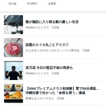
北斗晶
中川翔子
辻希美
親が施設に入り残る親の厳しい生活
Amebaトピックス
2日前
話題のスイカ丸ごとアイス♡
さとみるくのロサンゼルス⇔ハワイ夢日記
7日前
若乃花 今日の堅忍不抜の気持ち
Amebaトピックス
1日前
【ANAプレミアムクラス初体験】雷で50分遅延…
沖縄往復で分かった「余裕を買う」価値
華麗なるスタバマダム
2日前