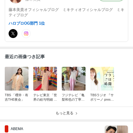
藤本美貴オフィシャルブログ ミキティオフィシャルブログ ミキ
ティブログ
ハロプロOG部門 1位
最近の画像つき記事
TBS 「櫻井・有
テレビ東京 「世
フジテレビ「亀
TBSラジオ 『サ
吉THE夜会」
界の給与明細 ~
梨和也の丁寧男
ボリーノ prese
日本と比べてど
子」
nts ワタシのご
うなの？~」
ほうび時間』
もっと見る
ABEMA