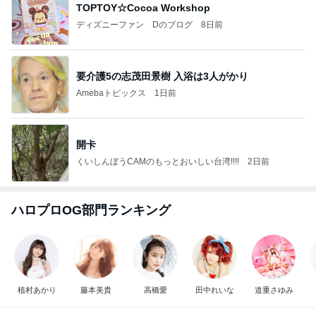
TOPTOY☆Cocoa Workshop
ディズニーファン Dのブログ
8日前
要介護5の志茂田景樹 入浴は3人がかり
Amebaトピックス
1日前
開卡
くいしんぼうCAMのもっとおいしい台湾!!!!
2日前
ハロプロOG部門ランキング
植村あかり
藤本美貴
高橋愛
田中れいな
道重さゆみ