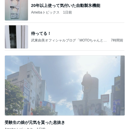
20年以上使って気付いた自動製氷機能
Amebaトピックス
1日前
待ってる！
武東由美オフィシャルブログ「MOTOちゃんとの
7時間前
はっぴぃな毎日」Powered by Ameba
受験生の娘が元気を貰った息抜き