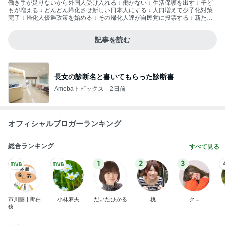
働き手が足りないから外国人受け入れる ↓ 働かない ↓ 生活保護を出す ↓ 子ど
もが増える ↓ どんどん帰化させ新しい日本人にする ↓ 人口増えて少子化対策
完了 ↓ 帰化人優遇政策を始める ↓ その帰化人達が自民党に投票する ↓ 新たな
票田を得た自民党が未来永劫日本を支配する こんな作戦ですよ— hisashi (@r
inrindomini) 2026年8月3日
記事を読む
長女の診断名と書いてもらった診断書
Amebaトピックス
2日前
オフィシャルブロガーランキング
総合ランキング
すべて見る
1
2
3
市川團十郎白
小林麻央
だいたひかる
桃
クロ
猿