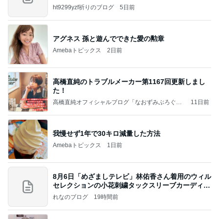
すよ
ht9299yzf祈りのブログ
5日前
アグネス 孫と遊んでできた愛の勲章
Amebaトピックス
2日前
高橋直純のトラブルメーカー第1167回更新しまし
た！
高橋直純オフィシャルブログ「なおずみぶろぐ」
11日前
Powered by Ameba
我慢せず1年で30キロ減量した方法
Amebaトピックス
1日前
8月6日「めざましテレビ」林佑香さん着用のウィル
セレクションの小花刺繍タックスリーブカーディガ
ン
れなのブログ
19時間前