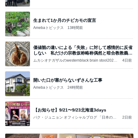
生まれて1か月のチビカモの宣言
Amebaトピックス
13時間前
価値観の違いによる「失敗」に対して感情的に反省
しない 私だけの宗教仮称略称偶然と暗合教教義候
補
ムカシオナガザルのwesternblack brain stool2024
4日前
年（令和6）11月25日以来減酒断煙再開ムカシオナ
ガザル
開いた口が塞がらないずさんな工事
Amebaトピックス
24時間前
【お知らせ】9/21〜9/23北海道3days
パク・ジュニョン オフィシャルブログ 「日本の
2日前
心」 powered by Ameba