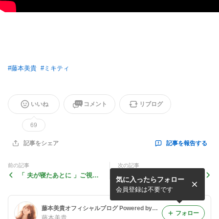
#
藤本美貴
#
ミキティ
いいね
コメント
リブログ
69
記事を報告する
記事をシェア
前の記事
次の記事
「 夫が寝たあとに 」ご視聴
テレビ朝日 「火曜の良純孝
気に入ったらフォロー
ありがとうございました！
太郎」
会員登録は不要です
藤本美貴オフィシャルブログ Powered by Ameba
フォロー
藤本美貴