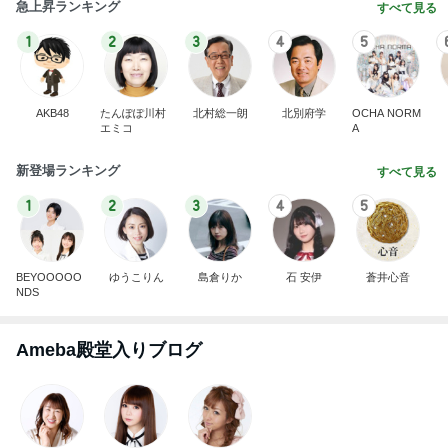
急上昇ランキング
すべて見る
1
2
3
4
5
AKB48
たんぽぽ川村
北村総一朗
北別府学
OCHA NORM
エミコ
A
新登場ランキング
すべて見る
1
2
3
4
5
BEYOOOOO
ゆうこりん
島倉りか
石 安伊
蒼井心音
NDS
Ameba殿堂入りブログ