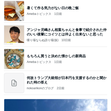
暑くて作る気力がない日の晩ご飯
Amebaトピックス
1日前
アンジャ児嶋さん相葉ちゃんと食事で紹介された仲
のいい後輩にコイツとは仲よく出来ないと思った
喋り場ならぬ語り場(仮)
10日前
もちろん買うと決めた懐かしの新商品
Amebaトピックス
1日前
何故トランプ大統領が日本円を支援するのかと聞か
れた時の答え
nokoarikonのブログ
2日前