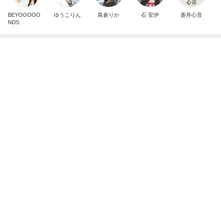
有名なのかな！？
だいたひかるオフィシャルブログ Powered by Ame
2日前
ba
100均で作ったキッチンで便利なもの
Amebaトピックス
1日前
8月2日放送のTBS「週刊さんまとマツコ」先週に引
き続き出演します♪
植草美幸オフィシャルブログ Powered by Ameba
5日前