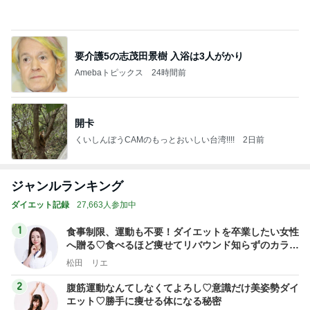
Amebaトピックス
24時間前
開卡
くいしんぼうCAMのもっとおいしい台湾!!!!
2日前
ジャンルランキング
ダイエット記録
27,663人参加中
1
食事制限、運動も不要！ダイエットを卒業したい女性
へ贈る♡食べるほど痩せてリバウンド知らずのカラダ
を手に入れる！
松田 リエ
2
腹筋運動なんてしなくてよろし♡意識だけ美姿勢ダイ
エット♡勝手に痩せる体になる秘密
姿勢ダイエット♪ 新田仁美
3
アラフォーボブ子の16時間断食オートファジーダイ
エットブログ
ボブ子