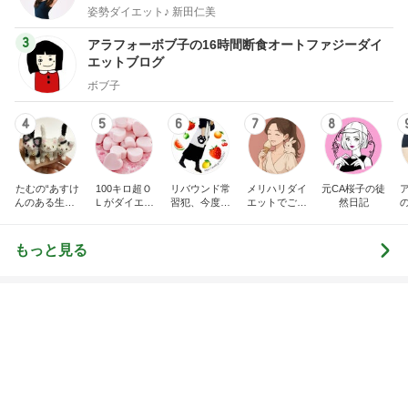
4
5
6
7
8
たむの“あすけ
100キロ超Ｏ
リバウンド常
メリハリダイ
元CA桜子の徒
んのある生活♪
Ｌがダイエッ
習犯、今度こ
エットでご自
然日記
カフェでブラ
トで-50キロ以
そ本気（たぶ
愛ライフ♡
ンチ”低身長3
上達成したBef
ん）
年で-15kg！で
ore After【雑
もっと見る
も冬は、5kg
な日々の暮ら
増し⁇-たむと
し】
チョンとモー
ル(と、ぬ
い？)時間
渡辺美奈代 愛用のオールインワン
Amebaトピックス
1日前
義母の言葉で信じられなくなった感覚
Amebaトピックス
2日前
最近ハマったもっちもちのバター餅