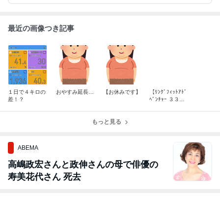
最近の画像つき記事
１日で４キロの
おやすみ延長…
【お休みです】
【ﾘﾝｸﾞﾌｨｯﾄｱﾄﾞ
差！？
ﾍﾞﾝﾁｬｰ ３３日
目】
もっと見る
ABEMA
高嶋政宏さんと政伸さんの母で俳優の
寿美花代さん 死去