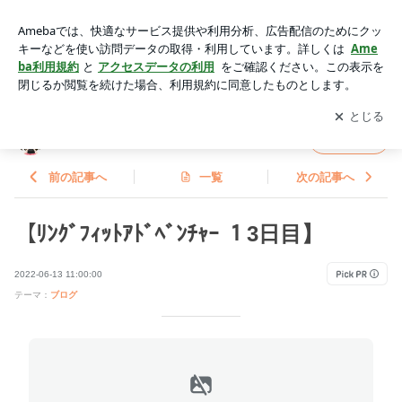
【ﾘﾝｸﾞﾌｨｯﾄｱﾄﾞﾍﾞﾝﾁｬｰ １3日目】 | ☆
アプリをダウンロードして
ブログの更新通知
を受け取りまし
開く
ょう。
☆
フォロー
前の記事へ
一覧
次の記事へ
【ﾘﾝｸﾞﾌｨｯﾄｱﾄﾞﾍﾞﾝﾁｬｰ １3日目】
2022-06-13 11:00:00
テーマ：
ブログ