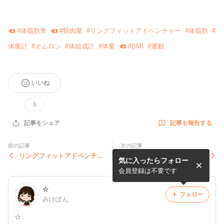
#
体脂肪率
#
筋肉量
#
リングフィットアドベンチャー
#
体脂肪
#
体重計
#
オムロン
#
体組成計
#
体重
#
BMI
#
運動
いいね
6
記事を報告する
記事をシェア
前の記事
次の記事
リングフィットアドベンチャ
ダイエット前の食生活
気に入ったらフォロー
ーを始める時に不安だった事
会員登録は不要です
☆
フォロー
みけぽん
☆