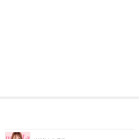
Amebaトピックス
2日前
靴の中にパウダーを振りかけるだけ
Amebaトピックス
19時間前
長女の診断名と書いてもらった診断書
Amebaトピックス
1日前