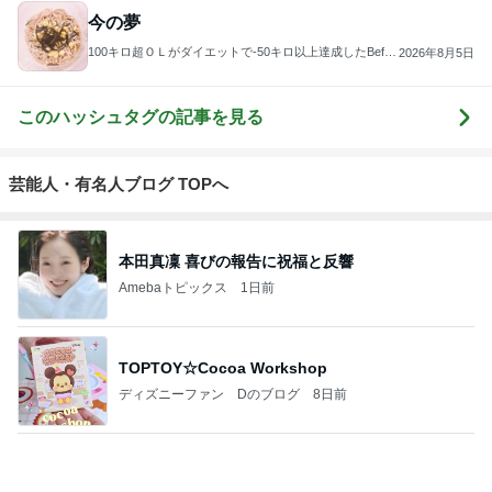
今の夢
100キロ超ＯＬがダイエットで-50キロ以上達成したBefor
2026年8月5日
e After【雑な日々の暮らし】
このハッシュタグの記事を見る
芸能人・有名人ブログ TOPへ
本田真凜 喜びの報告に祝福と反響
Amebaトピックス
1日前
TOPTOY☆Cocoa Workshop
ディズニーファン Dのブログ
8日前
要介護5の志茂田景樹 入浴は3人がかり