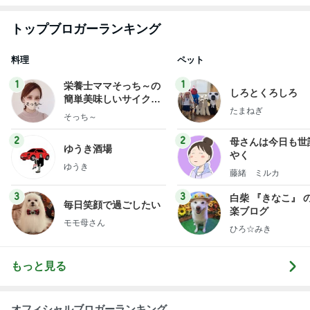
急上昇ランキング
すべて見る
1
2
3
4
5
AKB48
たんぽぽ川村
北村総一朗
北別府学
OCHA NORM
エミコ
A
新登場ランキング
すべて見る
1
2
3
4
5
BEYOOOOO
ゆうこりん
島倉りか
石 安伊
蒼井心音
NDS
一人いないだけで変わってしまった日常
Amebaトピックス
2日前