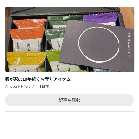
2
2
母さんは今日も世
ゆうき酒場
やく
ゆうき
藤緒 ミルカ
3
3
白柴 『きなこ』 
毎日笑顔で過ごしたい
楽ブログ
モモ母さん
ひろ☆みき
もっと見る
オフィシャルブロガーランキング
総合ランキング
すべて見る
1
2
3
市川團十郎白
小林麻央
だいたひかる
桃
クロ
猿