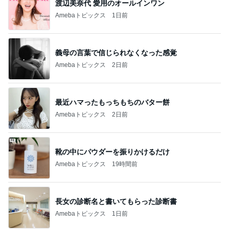
我が家の10年続くお守りアイテム
Amebaトピックス
1日前
記事を読む
トップブロガーランキング
料理
ペット
1
1
栄養士ママそっち～の
しろとくろしろ
簡単美味しいサイクル
たまねぎ
献立
そっち～