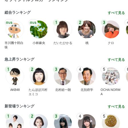
開卡
くいしんぼうCAMのもっとおいしい台湾!!!!
2日前
至難の業である夫婦での職探し
Amebaトピックス
1日前
TOPTOY☆Cocoa Workshop
ディズニーファン Dのブログ
8日前
10年間続ける私の大好きな食べ方
Amebaトピックス
1日前