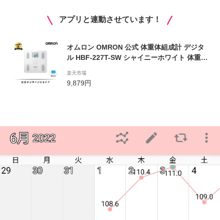
アプリと連動させています！
オムロン OMRON 公式 体重体組成計 デジタ
ル HBF-227T-SW シャイニーホワイト 体重計
体組成計 体脂肪 体脂肪率 基礎代謝 筋肉量 ス
楽天市場
マホ スマホ連動 iPhone 連動 アプリ Blueto
9,879円
oth 乗るだけ 自動 シンプル コンパクト 高精
度 送料無料 おしゃれ