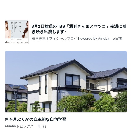
沖縄往復で分かった「余裕を買う」価値
華麗なるスタバマダム
2日前
冷凍庫に入らないコストコの肉魚
Amebaトピックス
16時間前
最近の香港で食べて感動したもの、いろいろまと
め！
香港在住えりのおいしい食べ歩きガイド
13日前
ヒデ ブログから結婚したのかと驚き
Amebaトピックス
1日前