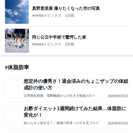
真野恵里菜 撮りたくなった空の写真
Amebaトピックス
1日前
同じ公立中学校で驚愕した差
Amebaトピックス
2日前
#
体脂肪率
想定外の優秀さ！退会済みのちょこザップの体組
成計の使い方
元専業転勤妻。電撃離婚からの生き方模索の日々
2026年8月5日
お酢ダイエット1週間続けてみた結果…体脂肪に
変化が！
知らなきゃ損する？！相撲の世界！のぞき見ブログ
2026年8月5日