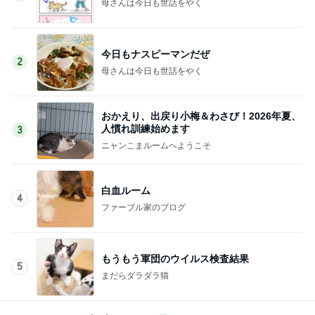
母さんは今日も世話をやく
今日もナスピーマンだぜ
2
母さんは今日も世話をやく
おかえり、出戻り小梅＆わさび！2026年夏、
人慣れ訓練始めます
3
ニャンこまルームへようこそ
白血ルーム
4
ファーブル家のブログ
もうもう軍団のウイルス検査結果
5
まだらダラダラ猫