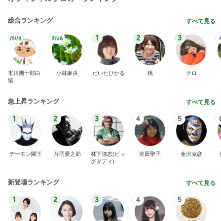
総合ランキング
すべて見る
1
2
3
市川團十郎白
小林麻央
だいたひかる
桃
クロ
猿
急上昇ランキング
すべて見る
1
2
3
4
5
デーモン閣下
片岡愛之助
林下清志(ビッ
沢田聖子
金沢克彦
グダディ)
新登場ランキング
すべて見る
1
2
3
4
5