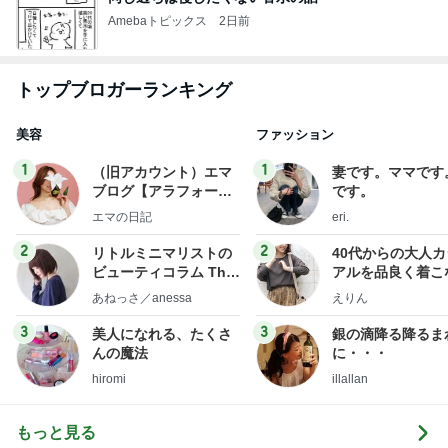
Amebaトピックス
2日前
トップブロガーランキング
美容
ファッション
1
1
（旧アカウント）エマ
妻です。ママです
ブログ【アラフォー会
です。
社売却セカンドライ
エマの日記
eri.
フ】
2
2
リトルミニマリストの
40代からの大人
ビューティコラム The
アルを品良く着こ
little minimalist's bea
ファッションブロ
あねっさ／anessa
えりん
uty colum
3
3
美人になれる、たくさ
銀の滴降る降るま
んの魔法
に・・・
hiromi
illallan
もっと見る