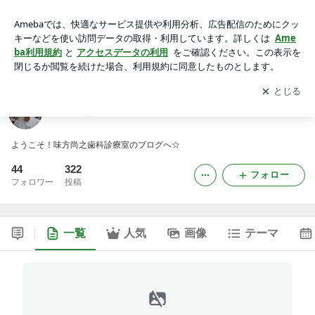
蒲田にある味方尚之歯科診療室のブログ
アプリをダウンロードして
ブログの更新通知
を受け取りまし
開く
ょう。
蒲田にある味方尚之歯科診療室のブログ
ようこそ！味方尚之歯科診療室のブログへ☆
44
322
フォロー
フォロワー
投稿
一覧
人気
画像
テーマ