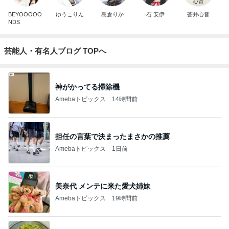
BEYOOOOO
ゆうこりん
島倉りか
石 安伊
蒼井心音
NDS
芸能人・有名人ブログ TOPへ
神がかってる掃除機
Amebaトピックス
14時間前
担任の言葉で決まったまさかの推薦
Amebaトピックス
1日前
美奈代 メンテに来た愛犬姉妹
Amebaトピックス
19時間前