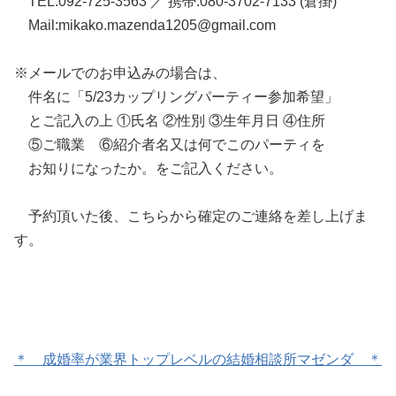
TEL:092-725-3563 ／ 携帯:080-3702-7133 (倉掛)
Mail:mikako.mazenda1205@gmail.com
※メールでのお申込みの場合は、
件名に「5/23カップリングパーティー参加希望」
とご記入の上 ①氏名 ②性別 ③生年月日 ④住所
⑤ご職業 ⑥紹介者名又は何でこのパーティを
お知りになったか。をご記入ください。
予約頂いた後、こちらから確定のご連絡を差し上げま
す。
＊ 成婚率が業界トップレベルの結婚相談所マゼンダ ＊