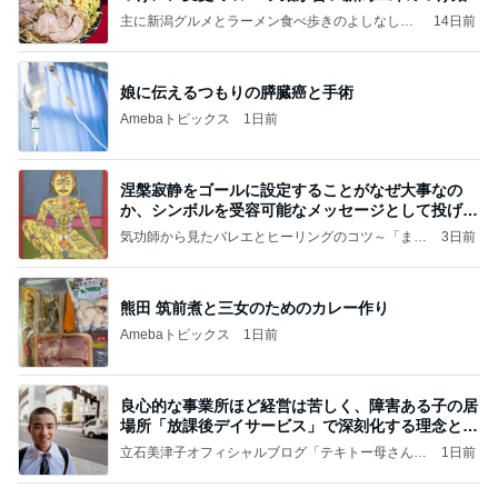
主に新潟グルメとラーメン食べ歩きのよしなしご
14日前
と
娘に伝えるつもりの膵臓癌と手術
Amebaトピックス
1日前
涅槃寂静をゴールに設定することがなぜ大事なの
か、シンボルを受容可能なメッセージとして投げる
ことが
気功師から見たバレエとヒーリングのコツ～「まと
3日前
いのば」ブログ
熊田 筑前煮と三女のためのカレー作り
Amebaトピックス
1日前
良心的な事業所ほど経営は苦しく、障害ある子の居
場所「放課後デイサービス」で深刻化する理念と現
実の
立石美津子オフィシャルブログ「テキトー母さんの
1日前
すすめ」Powered by Ameba