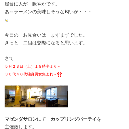
屋台に人が 賑やかです。
あ～ラーメンの美味しそうな匂いが・・・
今日の お見合いは まずまずでした。
きっと 二組は交際になると思います。
さて
５月２３日（土）１８時半より～
３０代４０代独身男女集まれ～
マゼンダサロン
にて
カップリングパーテイ
を
主催致します。