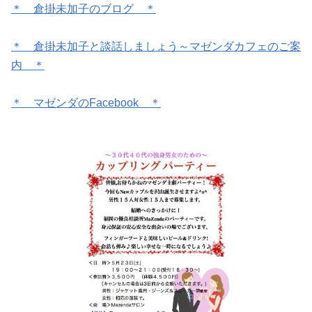
＊ 倉掛未加子のブログ ＊
＊ 倉掛未加子と談話しましょう～マゼンダカフェのご案
内 ＊
＊ マゼンダのFacebook ＊