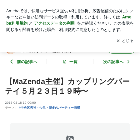
【MaZenda主催】カップリングパーテイ５月２３日１９時〜 |
福岡市中央区 結婚相談所 マゼンダ 結婚コンサルタント
アプリをダウンロードして
ブログの更新通知
を受け取りまし
開く
倉掛未加子
ょう。
福岡市中央区 結婚相談所 マゼンダ 結婚
フォロー
コンサルタント 倉掛未加子
前の記事へ
一覧
次の記事へ
【MaZenda主催】カップリングパー
テイ５月２３日１９時〜
2015-04-18 12:00:00
テーマ：
┠中央区天神・今泉・博多のパーティー情報