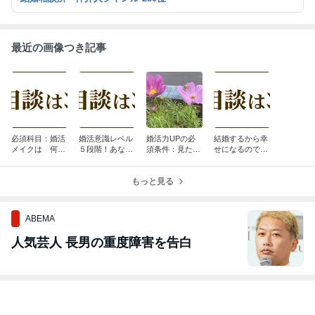
最近の画像つき記事
必須科目：婚活
婚活意識レベル
婚活力UPの必
結婚するから幸
メイクは 何故
５段階！あなた
須条件：見た目
せになるのでは
必要なのか？
は何処にいます
が大切！
なくて、今のあ
か？
なたが幸せなマ
もっと見る
インドである事
が大切ですね。
ABEMA
人気芸人 長男の重度障害を告白