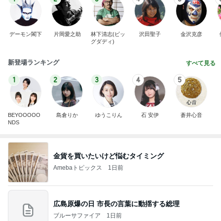
デーモン閣下
片岡愛之助
林下清志(ビッ
沢田聖子
金沢克彦
グダディ)
新登場ランキング
すべて見る
1
2
3
4
5
BEYOOOOO
島倉りか
ゆうこりん
石 安伊
蒼井心音
NDS
金貨を買いたいけど悩むタイミング
Amebaトピックス
1日前
広島原爆の日 市長の言葉に動揺する総理
ブルーサファイア
1日前