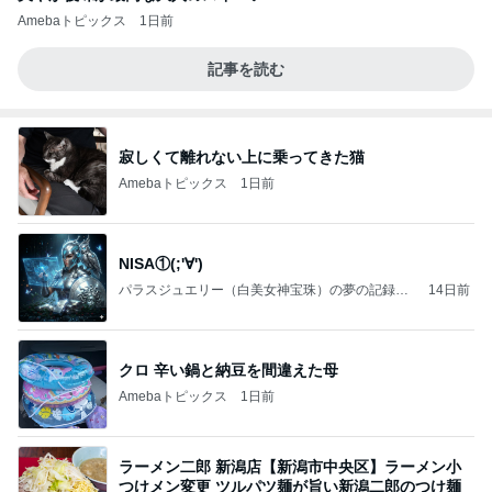
Amebaトピックス
1日前
記事を読む
寂しくて離れない上に乗ってきた猫
Amebaトピックス
1日前
NISA①(;'∀')
パラスジュエリー（白美女神宝珠）の夢の記録
14日前
（続編）
クロ 辛い鍋と納豆を間違えた母
Amebaトピックス
1日前
ラーメン二郎 新潟店【新潟市中央区】ラーメン小
つけメン変更 ツルパツ麺が旨い新潟二郎のつけ麺