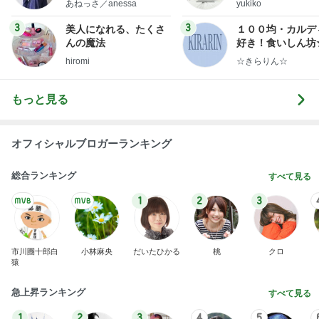
あねっさ／anessa
yukiko
uty colum
ンテリアのきろく
3
3
美人になれる、たくさ
１００均・カルデ
んの魔法
好き！食いしん坊
らりん☆のブログ
hiromi
☆きらりん☆
もっと見る
オフィシャルブロガーランキング
総合ランキング
すべて見る
1
2
3
市川團十郎白
小林麻央
だいたひかる
桃
クロ
猿
急上昇ランキング
すべて見る
1
2
3
4
5