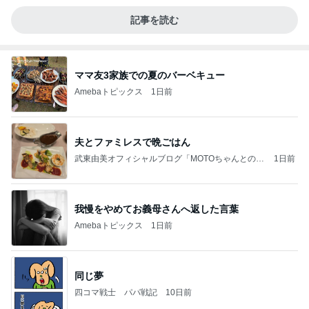
記事を読む
ママ友3家族での夏のバーベキュー
Amebaトピックス
1日前
夫とファミレスで晩ごはん
武東由美オフィシャルブログ「MOTOちゃんとのは
1日前
っぴぃな毎日」Powered by Ameba
我慢をやめてお義母さんへ返した言葉
Amebaトピックス
1日前
同じ夢
四コマ戦士 パパ戦記
10日前