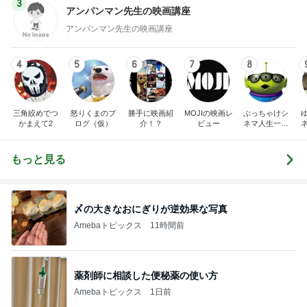
3
アンパンマン先生の映画講座
アンパンマン先生の映画講座
4
5
6
7
8
三角絞めでつ
怒りくまのブ
勝手に映画紹
MOJIの映画レ
ぶっちゃけシ
かまえて2
ログ（仮）
介！？
ビュー
ネマ人生一直
線！❁
もっと見る
〆の大きなおにぎりが逆効果な写真
Amebaトピックス
11時間前
薬剤師に相談した便秘薬の使い方
Amebaトピックス
1日前