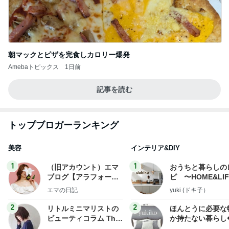
朝マックとピザを完食しカロリー爆発
Amebaトピックス
1日前
記事を読む
トップブロガーランキング
美容
インテリア&DIY
1
1
（旧アカウント）エマ
おうちと暮らしの
ブログ【アラフォー会
ピ 〜HOME&LI
社売却セカンドライ
エマの日記
yuki (ドキ子）
フ】
2
2
リトルミニマリストの
ほんとうに必要な
ビューティコラム The
か持たない暮らし
little minimalist's bea
ep Life Simple