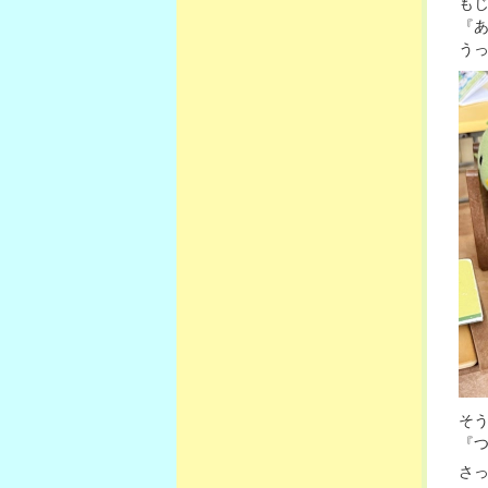
も
『
う
そ
『
さ