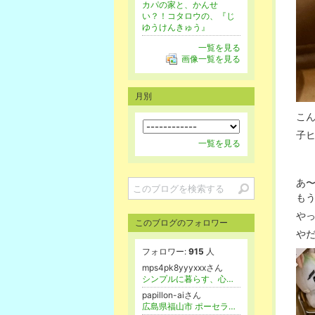
カパの家と、かんせ
い？！コタロウの、『じ
ゆうけんきゅう』
一覧を見る
画像一覧を見る
月別
こ
子
一覧を見る
あ
も
や
このブログのフォロワー
や
フォロワー:
915
人
mps4pk8yyyxxxさん
シンプルに暮らす、心地よく暮らす
papillon-aiさん
広島県福山市 ポーセラーツサロン papillon （パピヨン）を主宰