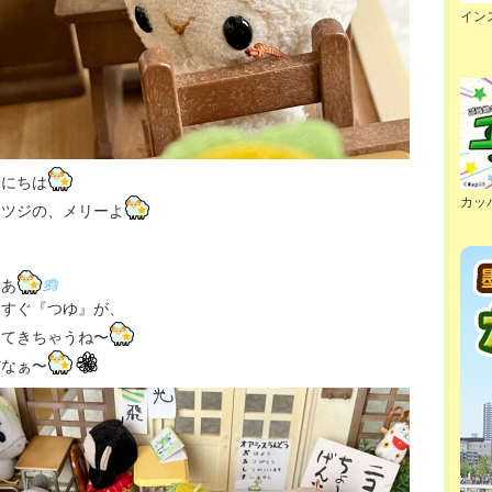
イン
んにちは
カッ
ヒツジの、メリーよ
〜あ
うすぐ『つゆ』が、
ってきちゃうね〜
だなぁ〜