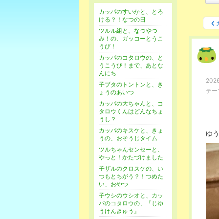
カッパのすいかと、とろ
ける？！なつの日
ツルル組と、なつやつ
み！の、ガッコーとうこ
うび！
カッパのコタロウの、と
うこうび！まで、あとな
んにち
2026
子ブタのトントンと、き
テー
ょうのあいつ
カッパの大ちゃんと、コ
タロウくんはどんなちょ
うし？
カッパのキスケと、きょ
ゆ
うの、おそうじタイム
ツルちゃんセンセーと、
やっと！かたづけました
子ザルのクロスケの、い
つもとちがう？！つめた
い、おやつ
子ウシのウシオと、カッ
パのコタロウの、『じゆ
うけんきゅう』