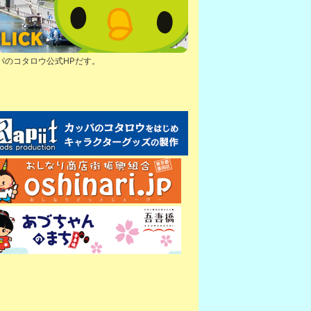
パのコタロウ公式HPだす。