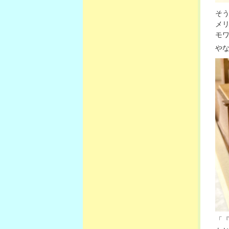
そ
メ
モ
や
「