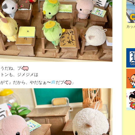
カッ
そうだね、プ
ントンも、ジメジメは
にがて』だから、やだなぁ〜
だプ
」