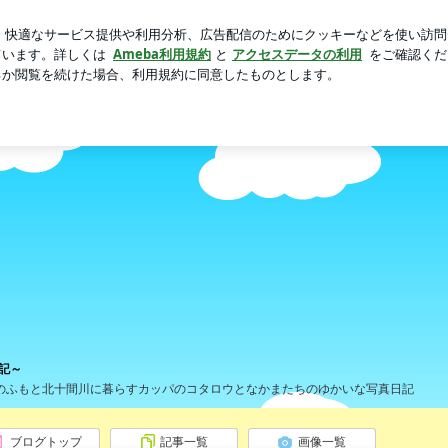
作で逆戻り
芸能人ブログ
人気ブログ
新規登録
ログ
ーワールド～カッパのコタロウ日記～
記～
のふもと北十間川に暮らすカッパのコタロウとなかまたちのゆかいな写真日記
ブログトップ
記事一覧
画像一覧