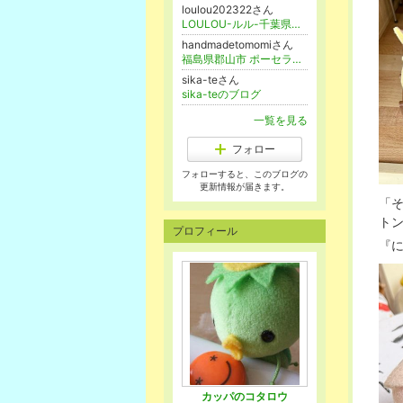
loulou202322さん
LOULOU-ルル-千葉県市川市妙典のポーセラーツ教室
handmadetomomiさん
福島県郡山市 ポーセラーツ for＊clover（ふぉーくろーばー）
sika-teさん
sika-teのブログ
一覧を見る
フォロー
フォローすると、このブログの
更新情報が届きます。
「
ト
プロフィール
『
カッパのコタロウ