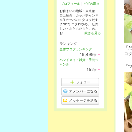
プロフィール
｜
ピグの部屋
お住まいの地域：
東京都
自己紹介：カッパチャンネ
ルR カッパのコタロウだす
(*^8^*) コタロウの、 たの
しい・おともだちと、の、
お...
続きを見る
ランキング
「
全体ブログランキング
コ
19,499
位
↑
ラ
ハンドメイド雑貨・手芸ジ
ン
ャンル
『
キ
152
位
↑
ン
ラ
グ
ン
上
キ
フォロー
昇
ン
グ
アメンバーになる
上
昇
メッセージを送る