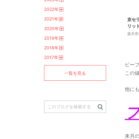
く
開
2022
年
く
開
2021
年
く
京セラ
開
リッド
2020
年
く
開
楽天市
2019
年
く
開
2018
年
く
開
2017
年
く
開
ピー
く
この
一覧を見る
他に
来月