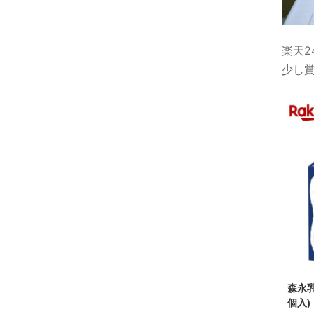
楽天2
少し
森永乳
個入)