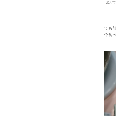
リング
楽天市
でも
今食