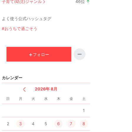
子育て(幼児)ジャンル
46
位
↑
ン
ラ
キ
ン
よく使う公式ハッシュタグ
ン
キ
グ
ン
#おうちで過ごそう
下
グ
降
上
昇
フォロー
カレンダー
2026年 8月
日
月
火
水
木
金
土
1
2
3
4
5
6
7
8