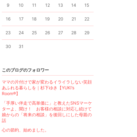
9
10
11
12
13
14
15
16
17
18
19
20
21
22
23
24
25
26
27
28
29
30
31
このブログのフォロワー
ママの片付けで家が変わるイライラしない笑顔
あふれる暮らしを｜杉下ゆき【YUKI’s
Room®︎】
「手厚い伴走で高単価に」と教えたSNSマーケ
ターよ、聞け！ お客様の相談に対応し続けて
娘からの「将来の相談」を後回しにした母親の
話
心の節約、始めました。