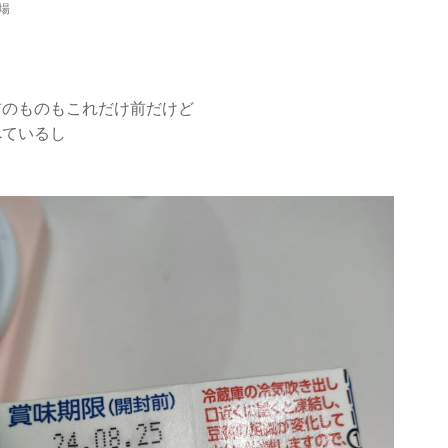
ストック 備蓄 高たんぱく]
場
前のものもこれだけ前だけど
べているし