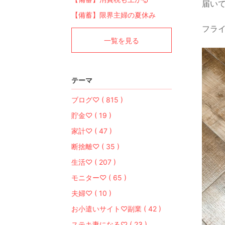
届い
【備蓄】限界主婦の夏休み
フライ
一覧を見る
テーマ
ブログ♡ ( 815 )
貯金♡ ( 19 )
家計♡ ( 47 )
断捨離♡ ( 35 )
生活♡ ( 207 )
モニター♡ ( 65 )
夫婦♡ ( 10 )
お小遣いサイト♡副業 ( 42 )
ステキ妻になる♡ ( 23 )