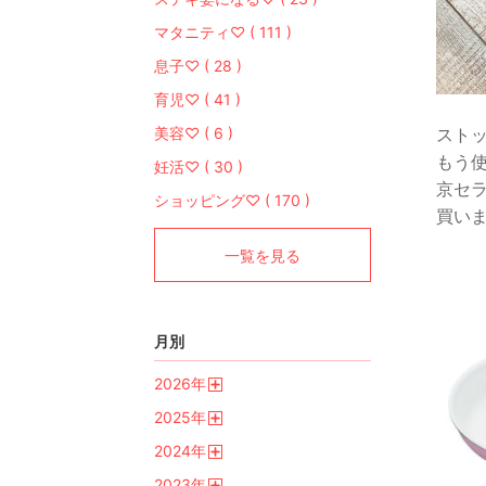
マタニティ♡ ( 111 )
息子♡ ( 28 )
育児♡ ( 41 )
美容♡ ( 6 )
スト
もう
妊活♡ ( 30 )
京セラ
ショッピング♡ ( 170 )
買い
一覧を見る
月別
2026
年
開
2025
年
く
開
2024
年
く
開
2023
年