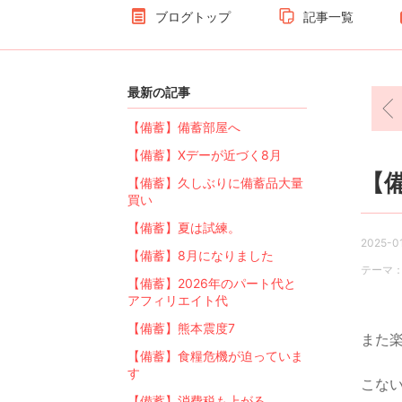
ブログトップ
記事一覧
最新の記事
【備蓄】備蓄部屋へ
【備蓄】Xデーが近づく8月
【
【備蓄】久しぶりに備蓄品大量
買い
【備蓄】夏は試練。
2025-01
【備蓄】8月になりました
テーマ
【備蓄】2026年のパート代と
アフィリエイト代
【備蓄】熊本震度7
また楽
【備蓄】食糧危機が迫っていま
す
こな
【備蓄】消費税も上がる