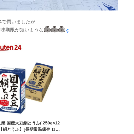
4で買いましたが
賞味期限が短いような
業 国産大豆絹とうふ( 250g×12
【絹とうふ】[長期常温保存 ロー