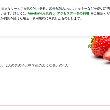
べた夏野菜カレー
芸能人ブログ
人気ブログ
新規登録
した。2人の男の子と中学生のような夫との4人