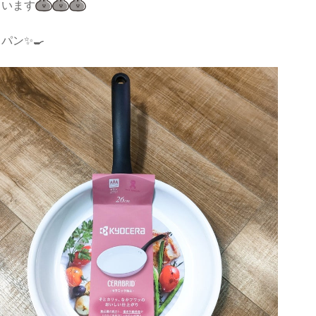
ています
パン✨🍳