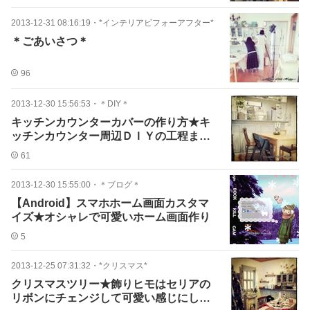
2013-12-31 08:16:19
・
*インテリアビフォーアフター*
＊ごあいさつ＊
96
2013-12-30 15:56:53
・
＊DIY＊
キッチンカウンターカバーの作り方★キ
ッチンカウンター周辺ＤＩＹの工程まと
め♪
61
2013-12-30 15:55:00
・
＊ブログ＊
【Android】スマホホーム画面カスタマ
イズ★オシャレで可愛いホーム画面作り
5
2013-12-25 07:31:32
・
*クリスマス*
クリスマスツリー★飾りヒモはセリアの
リボンにチェンジして可愛い感じにして