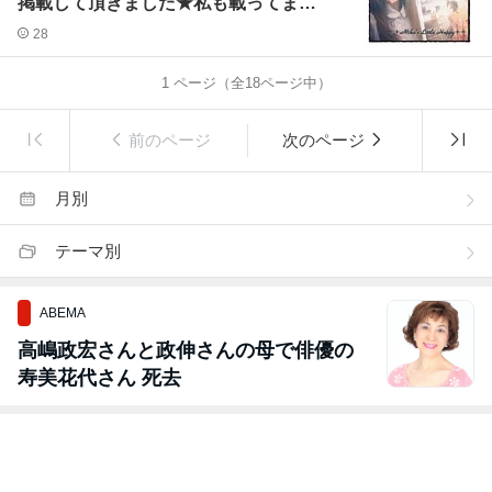
掲載して頂きました★私も載ってま
す。。
28
1
ページ（全
18
ページ中）
前のページ
次のページ
月別
テーマ別
ABEMA
高嶋政宏さんと政伸さんの母で俳優の
寿美花代さん 死去