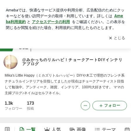
@みかっちのリルハピ！チョークアートDIYインテリアブログ
アプリをダウンロードして
ブログの更新通知
を受け取りまし
開く
ょう。
ranking
イラスト・アート・デザインジャンル
862
@みかっちのリルハピ！チョークアートDIYインテリ
アブログ
Mika's Little Happy（ミカズリトルハッピー）DIYや木工で理想のフレンチ系
ナチュラルインテリアを目指してましたが現在はチョークアーティスト目指
して勉強中。アンティーク、雑貨、インテリア、100均大好きです。 ママの
主婦ブログ♪ネイルはセルフネイル。
1.3k
173
フォロー
フォロワー
投稿
一覧
人気
画像
テーマ