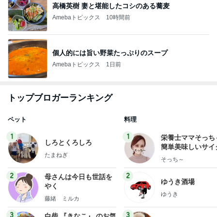
高橋英樹 妻と堪能したコシのある蕎麦
Amebaトピックス
10時間前
個人的には旨い野菜たっぷりのスープ
Amebaトピックス
1日前
トップブロガーランキング
ペット
料理
1
1
栄養士ママそっち
しろとくろしろ
簡単美味しいサイ
たまねぎ
献立
そっち～
2
2
母さんは今日も世話を
ゆうき酒場
やく
ゆうき
藤緒 ミルカ
3
3
白柴 『きなこ』 のお気