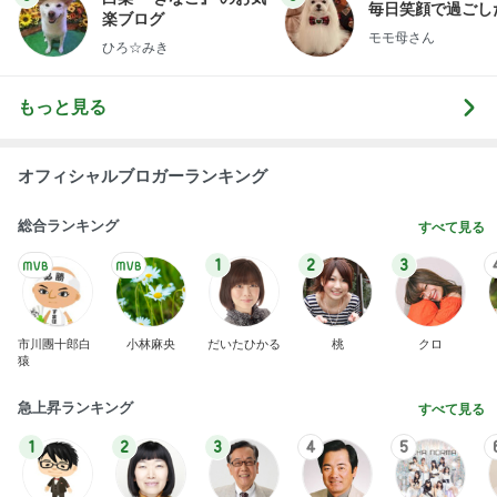
毎日笑顔で過ごし
楽ブログ
モモ母さん
ひろ☆みき
もっと見る
オフィシャルブロガーランキング
総合ランキング
すべて見る
1
2
3
市川團十郎白
小林麻央
だいたひかる
桃
クロ
猿
急上昇ランキング
すべて見る
1
2
3
4
5