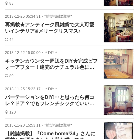
います♪
83
2013-12-25 05:34:31
・
*雑誌掲載&取材*
再掲載★アンティーク風雑貨で大人可愛
いインテリア&メリークリスマス♪
42
2013-12-22 15:00:00
・
＊DIY＊
キッチンカウンター周辺をDIY★完成ビフ
ォーアフター！建売のナチュラル色にサ
ヨナラ♪
89
2013-11-25 15:23:17
・
＊DIY＊
パーテーションをDIY!･･と思ったら何コ
レ？ドア？でもフレンチシックでいい感
じッ＾＾♪
120
2013-11-20 15:53:11
・
*雑誌掲載&取材*
【雑誌掲載】『Come home!34』さんに