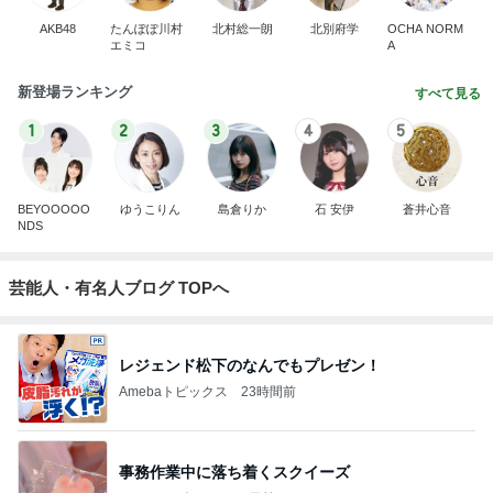
AKB48
たんぽぽ川村
北村総一朗
北別府学
OCHA NORM
エミコ
A
新登場ランキング
すべて見る
1
2
3
4
5
BEYOOOOO
ゆうこりん
島倉りか
石 安伊
蒼井心音
NDS
芸能人・有名人ブログ TOPへ
レジェンド松下のなんでもプレゼン！
Amebaトピックス
23時間前
事務作業中に落ち着くスクイーズ