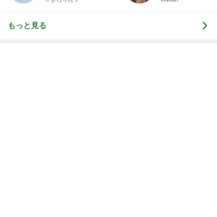
新登場ランキング
すべて見る
1
2
3
4
5
BEYOOOOO
ゆうこりん
島倉りか
石 安伊
蒼井心音
NDS
芸能人・有名人ブログ TOPへ
神がかってる掃除機
Amebaトピックス
2時間前
リスク踏まえ処置をするか悩む日
Amebaトピックス
2日前