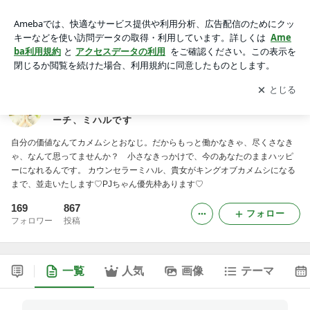
「もう、がんばれません」「それでいいんです！」フリーラン
ス歴13年 超絶ツイてるカメムシ・メンタルコーチ、ミハルで
アプリをダウンロードして
ブログの更新通知
を受け取りまし
開く
す
ょう。
「もう、がんばれません」「それでいいんです！」フ
リーランス歴13年 超絶ツイてるカメムシ・メンタルコ
ーチ、ミハルです
自分の価値なんてカメムシとおなじ。だからもっと働かなきゃ、尽くさなき
ゃ、なんて思ってませんか？ 小さなきっかけで、今のあなたのままハッピ
ーになれるんです。 カウンセラーミハル、貴女がキングオブカメムシになる
まで、並走いたします♡PJちゃん優先枠あります♡
169
867
フォロー
フォロワー
投稿
一覧
人気
画像
テーマ