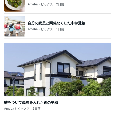
ジャンル人気記事ランキング
映画レビュー
人懐っこいで賞と映画｢異端者の家｣
1
ライターズパレット通信
妊娠・出産は夢だったのに…「Tokyo middle
30」第2話
2
連ドラについてじっくり語るブログ
「ナイトボーン 夜哭」子供の顔がいつまで
も映らず怖いけど、まるで天使のような顔の
3
赤ちゃんでした。
ゆきがめのシネマ。劇場に映画を観に行こっ！！