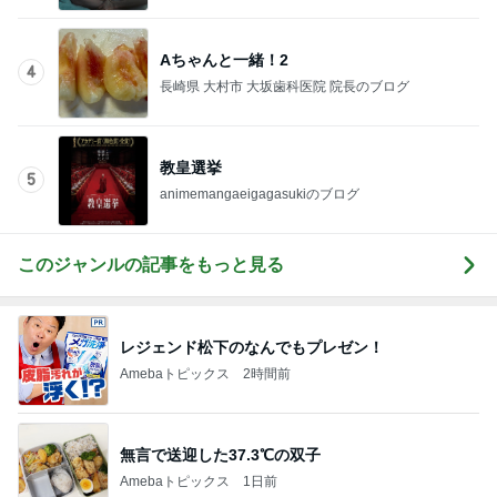
Amebaトピックス
1日前
蚊の鳴くような声で謝罪する夫
Amebaトピックス
10時間前
桃 結婚7年目でも残る恥じらい
Amebaトピックス
1日前