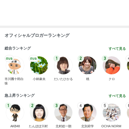
幼稚園と保育園でキリがない状況
Amebaトピックス
1日前
真野恵里菜 鮭が主菜の夕食献立
Amebaトピックス
15時間前
アグネス 生配信テストでの待ち時間
Amebaトピックス
1日前