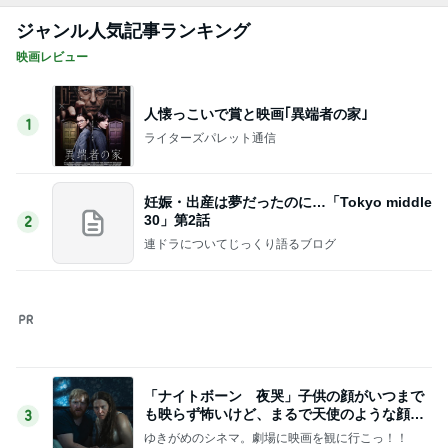
何度もリピートのお得なセット
Amebaトピックス
1日前
記事を読む
乗りたくないのにした1000円課金
Amebaトピックス
10時間前
假屋崎省吾 鎌倉の庭で咲く花たち