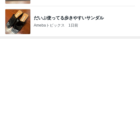
だいぶ使ってる歩きやすいサンダル
Amebaトピックス
1日前
トップブロガーランキング
インテリア&DIY
ファッション
1
1
おうちと暮らしのレシ
妻です。ママです
ピ 〜HOME&LIFE〜
です。
yuki (ドキ子）
eri.
2
2
ほんとうに必要な物し
40代からの大人
か持たない暮らし◆Ke
アルを品良く着こ
ep Life Simple◆〜イ
ファッションブロ
yukiko
えりん
ンテリアのきろく〜
3
3
１００均・カルディ大
銀の滴降る降るま
好き！食いしん坊☆き
に・・・
らりん☆のブログ
☆きらりん☆
illallan