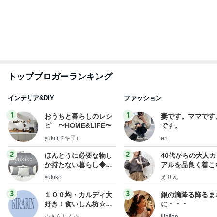
もっと見る
オフィシャルブロガーランキング
総合ランキング
すべて見る
1
2
3
市川團十郎白
小林麻央
だいたひかる
桃
クロ
猿
急上昇ランキング
すべて見る
1
2
3
4
5
AKB48
たんぽぽ川村
北村総一朗
北別府学
OCHA NORM
エミコ
A