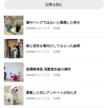
Aちゃんと一緒！2
4
長崎県 大村市 大坂歯科医院 院長のブログ
教皇選挙
5
animemangaeigagasukiのブログ
このジャンルの記事をもっと見る
レジェンド松下のなんでもプレゼン！
Amebaトピックス
2時間前
無言で送迎した37.3℃の双子
Amebaトピックス
1日前