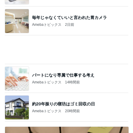
細川直美 玄関で出迎える可愛い愛猫
Amebaトピックス
1日前
記事を読む
NISAの含み益で欲しいエルメス
Amebaトピックス
1日前
小川菜摘 届いたマイケルグッズ
Amebaトピックス
1日前