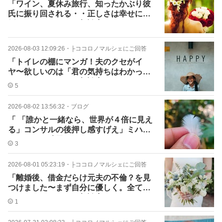
「ワイン、夏休み旅行、知ったかぶり彼
氏に振り回される・・正しさは幸せに比
例しないの」ミハル相談室
2026-08-03 12:09:26
・
├ココロノマルシェにご回答
「トイレの棚にマンガ！夫のクセがイ
ヤ〜欲しいのは「君の気持ちはわかって
るよ」かな」ミハル相談室
5
2026-08-02 13:56:32
・
ブログ
「 「誰かと一緒なら、世界が４倍に見え
る」コンサルの後押し感すげえ」ミハル
の日々コレ晴天
3
2026-08-01 05:23:19
・
├ココロノマルシェにご回答
「離婚後、借金だらけ元夫の不倫？を見
つけました〜まず自分に優しく。全ては
そこからだ」ミハル相談室
1