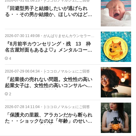
2026-07-31 02:08:23
・
├ココロノマルシェにご回答
「回避型男子と結婚したいが逃げられ
る・・その男か結婚か、ほしいのはどっ
ち？」ミハル相談室
2026-07-30 11:49:08
・
がんばりませんカウンセラー、ミハル関連
『8月前半カウンセリング・残 13 枠
名古屋対面もあるよ♡』メンタルコー
チ、ミハル
4
2026-07-29 06:04:34
・
├ココロノマルシェにご回答
「起業後の売れない問題。女性性の高い
起業女子は、女性性の高いコンサルへ行
くべし！」ミハル相談室
2
2026-07-28 14:11:04
・
├ココロノマルシェにご回答
「保護犬の里親、アラカンだから断られ
た・・ショックなのは「年齢」のせいか
もね？」ミハル相談室