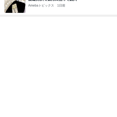
Amebaトピックス
1日前
トップブロガーランキング
ファッション
インテリア&DIY
1
1
妻です。ママです。女
おうちと暮らしの
です。
ピ 〜HOME&LI
eri.
yuki (ドキ子）
2
2
40代からの大人カジュ
ほんとうに必要な
アルを品良く着こなす
か持たない暮らし
ファッションブログ
ep Life Simple
えりん
yukiko
ンテリアのきろく
3
3
銀の滴降る降るまわり
１００均・カルデ
に・・・
好き！食いしん坊
らりん☆のブログ
illallan
☆きらりん☆
もっと見る