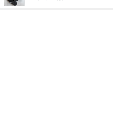
噛むほどに旨味溢れるローストポーク
Amebaトピックス
1日前
渡辺美奈代 湯むきする蜂蜜漬け
Amebaトピックス
20時間前