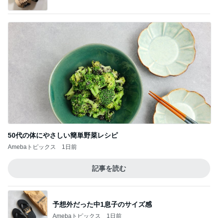
至難の業である夫婦での職探し
Amebaトピックス
22時間前
記事を読む
だいた 届いた半額の息子の短パン
Amebaトピックス
2日前
人が辞め過ぎて言い出しづらいパート
Amebaトピックス
16時間前
おやつがある戸棚を覚えて大泣き
Amebaトピックス
1日前