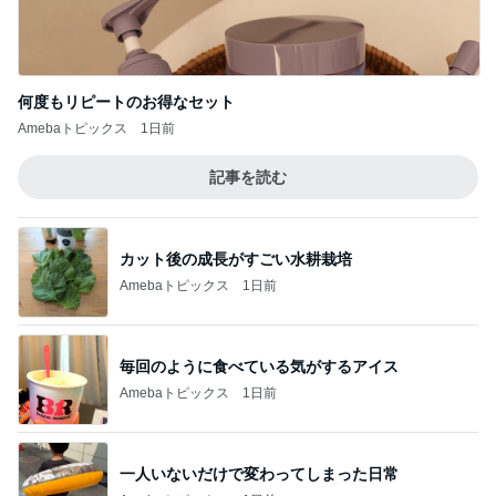
だいた 我が家の取り寄せ品の梅干し
Amebaトピックス
1日前
記事を読む
収納用品を買う前にやるべき大切なこと
Amebaトピックス
18時間前
ジャンル人気記事ランキング
カメラ(風景写真)
群馬県 長野原町∶【八ッ場ダム】・・♪
1