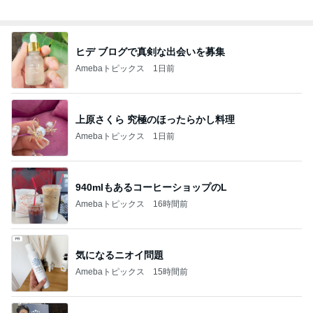
総合ランキング
すべて見る
1
2
3
市川團十郎白
小林麻央
だいたひかる
桃
クロ
猿
急上昇ランキング
すべて見る
1
2
3
4
5
AKB48
たんぽぽ川村
北村総一朗
北別府学
OCHA NORM
エミコ
A
新登場ランキング
すべて見る
1
2
3
4
5