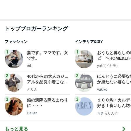
ヒデ ブログで真剣な出会いを募集
Amebaトピックス
1日前
上原さくら 究極のほったらかし料理
Amebaトピックス
1日前
940mlもあるコーヒーショップのL
Amebaトピックス
16時間前
気になるニオイ問題
Amebaトピックス
15時間前
高橋英樹 愛犬とテレビ電話で会話