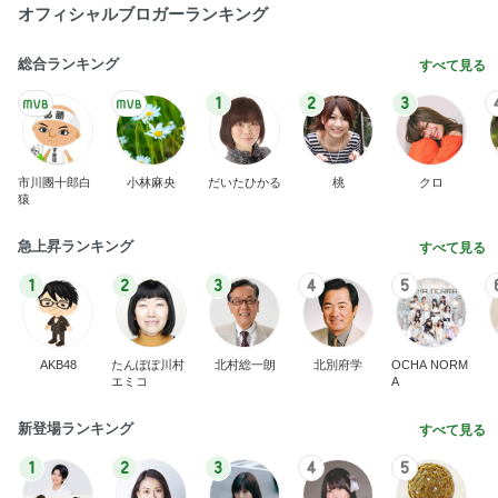
私が購入したカチューシャキーチェーン
Amebaトピックス
2日前
だいた 引越し後2ヶ月で1回の喧嘩
Amebaトピックス
1日前
何度もリピートのお得なセット
Amebaトピックス
1日前