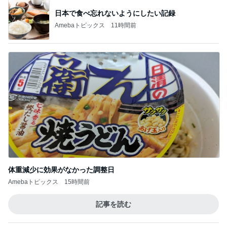
膝が痛いのに頭に針をうつ中医
Amebaトピックス
10時間前
記事を読む
市川由紀乃 帯の柄で秋を先取り
Amebaトピックス
2日前
だいたの夫 息子に拒まれ少し安心
Amebaトピックス
1日前
感動した着心地のノーアイロンワンピ
Amebaトピックス
1日前