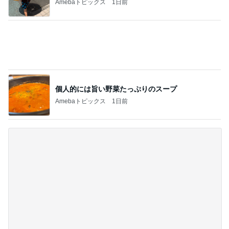
北軽井沢［半住人生活］
ピンクの花が涼しげ♪ 酔芙蓉、百日紅 花火
2
季節のあいだを歩く
がん発覚の資産7億円、株主優待投資家の桐谷
広人さんが“後悔” 銀座のママニュース
3
銀座のママブログ✨美肌で開運✨銀座ママが作った
化粧品✨銀座クラブ高嶋25歳で開店✨高嶋りえ子
お着物でエルメス バーキン コーデ
青龍山 吉祥寺② 風鈴まつり
4
カメラと歩く、日本の風景スナップ紀行
葛西臨海公園に咲くヒマワリ
5
まあくんのブログ