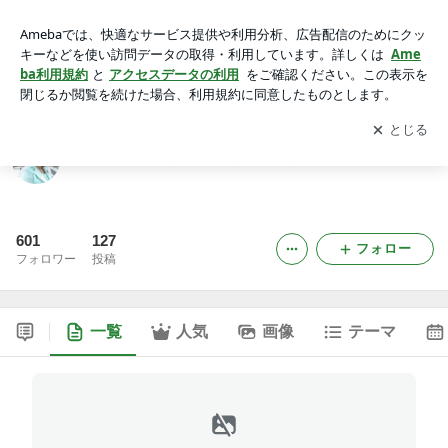
松尾みどり ”みどりのお便り”
アプリをダウンロードして
ブログの更新通知
を受け取りまし
開く
ょう。
松尾みどり ”みどりのお便り”
601
127
フォロー
フォロワー
投稿
一覧
人気
画像
テーマ