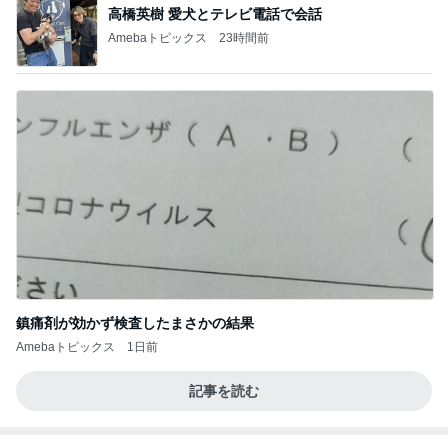
BEYOOOOO
ゆうこりん
島倉りか
石 安伊
蒼井心音
NDS
芸能人・有名人ブログ TOPへ
自分のニオイめっちゃ気になる！
Amebaトピックス
15時間前
元パン屋の娘が認める美味しい味
Amebaトピックス
1日前
だいた 切なくなった母への思い
Amebaトピックス
18時間前