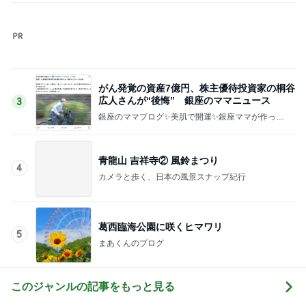
体重減少に効果がなかった調整日
Amebaトピックス
15時間前
記事を読む
かなり美味しい我が家の定番料理
Amebaトピックス
1日前
女子高生に見えたプールのパラソル
Amebaトピックス
1日前