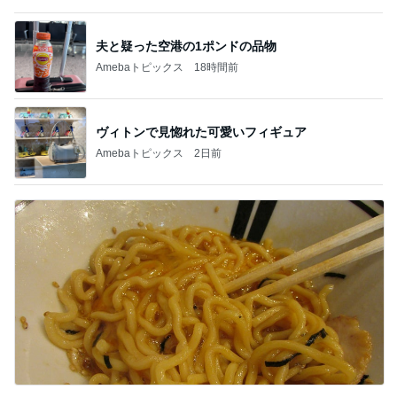
MAX NANA 親近感わくイルカの出産
Amebaトピックス
11時間前
朝起きて3秒でパンツ一丁の男児
Amebaトピックス
1日前
原田龍二 8kmのゴミ拾いウォーキング
Amebaトピックス
1日前
スマホを取り上げても解決しない問題
Amebaトピックス
1日前