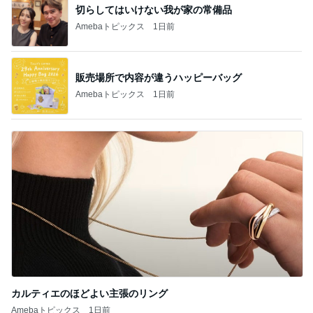
カルティエのほどよい主張のリング
Amebaトピックス
1日前
記事を読む
障がいを隠蔽しようとした親の結果
Amebaトピックス
1日前
友人が朝に見た電線上の野生動物
Amebaトピックス
15時間前
娘の夕飯と私の美味しいお寿司
Amebaトピックス
19時間前