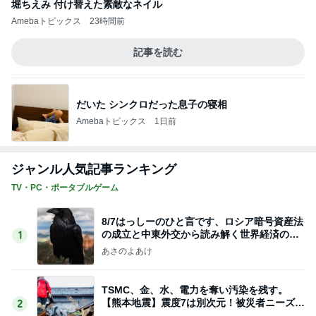
8/7はっしーのひと言です、ロシア暗号資産法
の成立と中東外交から読み解く世界経済の行
1
方
あさのよあけ
TSMC、金、水、電力を奪い汚染を残す。
【熊本地震】震度7は別次元！被災者ニーズは
2
刻々と変わる！
あさのよあけ
全ての物語は「日本の黒幕」に繋がる！？絶
対に解き明かしてはいけない〝裏の支配者〟
3
の謎を徹底解剖
あさのよあけ
ダン・ウィリスから全人類へのメッセージ、
サンジェルマン伯爵 、エノク書が語る「天
4
蓋」の向こう