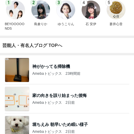
1
2
3
4
5
BEYOOOOO
島倉りか
ゆうこりん
石 安伊
蒼井心音
NDS
芸能人・有名人ブログ TOPへ
神がかってる掃除機
Amebaトピックス
23時間前
家の向きを誤り始まった後悔
Amebaトピックス
2日前
堀ちえみ 朝早いため眠い様子
Amebaトピックス
2日前