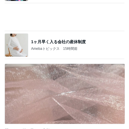
堀ちえみ 付け替えた素敵なネイル
Amebaトピックス
23時間前
記事を読む
だいた シンクロだった息子の寝相
Amebaトピックス
1日前
ジャンル人気記事ランキング
TV・PC・ポータブルゲーム