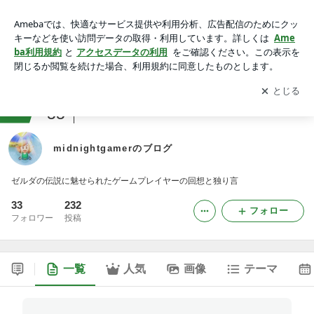
midnightgamerのブログ
アプリをダウンロードして
ブログの更新通知
を受け取りまし
開く
ょう。
ranking
55
TV・PC・ポータブルゲームジャンル
midnightgamerのブログ
ゼルダの伝説に魅せられたゲームプレイヤーの回想と独り言
33
232
フォロー
フォロワー
投稿
一覧
人気
画像
テーマ