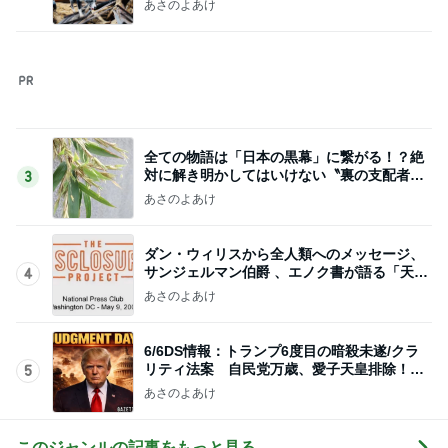
あさのよあけ
6/6DS情報：トランプ6度目の暗殺未遂/クラ
リティ法案 自民党万歳、愛子天皇排除！産
5
経の末路
あさのよあけ
このジャンルの記事をもっと見る
レジェンド松下のなんでもプレゼン！
Amebaトピックス
23時間前
梅沢富美男 2番目に好きなプリン
Amebaトピックス
1日前
アグネス 孫と温水プール遊び