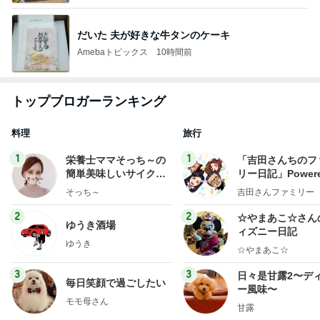
だいた 夫が好きな牛タンのケーキ
Amebaトピックス
10時間前
トップブロガーランキング
料理
旅行
1
1
栄養士ママそっち～の
「吉田さんちのフ
簡単美味しいサイクル
リー日記」Powere
献立
y Ameba 吉田さ
そっち～
吉田さんファミリー
ミリーオフィシャ
ログ
2
2
☆やまあこ☆さん
ゆうき酒場
ィズニー日記
ゆうき
☆やまあこ☆
3
3
日々是甘露2〜デ
毎日笑顔で過ごしたい
ー風味〜
モモ母さん
甘露