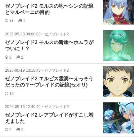
ゼノブレイド2 モルスの地〜シンの記憶
とマルベーニの目的
11
2
2026-05-28 00:00:00
・
ゼノブレイド2
ゼノブレイド2 モルスの断崖〜ホムラが
ついに！？
8
2
2026-05-19 13:10:43
・
ゼノブレイド2
ゼノブレイド2 エルピス霊洞〜えっそう
だったの？〜ブレイドの記憶(セオリ)
15
2026-05-16 12:40:49
・
ゼノブレイド2
ゼノブレイド2 レアブレイドがすこし増
えました
9
2