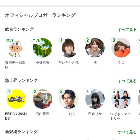
オフィシャルブロガーランキング
総合ランキング
すべて見る
1
2
3
市川團十郎白
小林麻央
だいたひかる
桃
クロ
猿
急上昇ランキング
すべて見る
1
2
3
4
5
EBiDAN 39&Ki
高山善廣
こいたん
島倉りか
つばきファク
DS
トリー
新登場ランキング
すべて見る