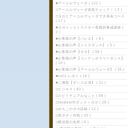
■アーユルヴェーダ ( 121 )
□アーユルヴェーダ体質チェック！ ( 2 )
□ヨガとアーユルヴェーダで大革命コース
( 17 )
■ヨガインストラクター実践的養成講座 (
2 )
■お客様の声【バレエ】 ( 8 )
■お客様の声【ジャズダンス】 ( 5 )
■お客様の声【ヨガ】 ( 56 )
■お客様の声【コンテンポラリーダンス】
( 10 )
■お客様の声【アーユルヴェーダ】 ( 35 )
■Let's レポ☆ ( 16 )
■ご感想【ダンス公演】 ( 21 )
□ビジネス ( 83 )
□スピリチュアルなこと ( 89 )
□sky&earthダンス＋ヨガ ( 26 )
□みちこのヨガ語録 ( 12 )
□美ボディ作戦 ( 20 )
□横須賀の名所 ( 6 )