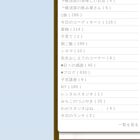
┣横須賀の美味しいお店 ( 4 )
┗横須賀の飲み屋さん ( 6 )
□旅 ( 286 )
今日のコーディネート ( 116 )
着物 ( 114 )
子育て ( 2 )
朝ご飯 ( 199 )
シネマ ( 10 )
先生おしえてのコーナー ( 6 )
■日々の感謝 ( 45 )
■ブログ ( 930 )
子宮講座 ( 9 )
NY ( 185 )
レンタルスタジオ ( 1 )
みちこのつぶやき ( 35 )
わがスタジオはね、、、 ( 4 )
今日のランチ ( 3 )
一覧を見る