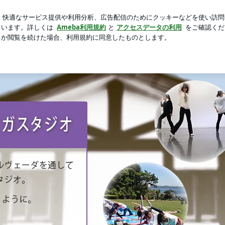
新規登録
届けした美脚パンツ
芸能人ブログ
人気ブログ
しく豊かに生きる女性の味方！横須賀・銀座 ヨガ・ダンス・バレエ
HOME
PROFILE
アメブロ
ページ