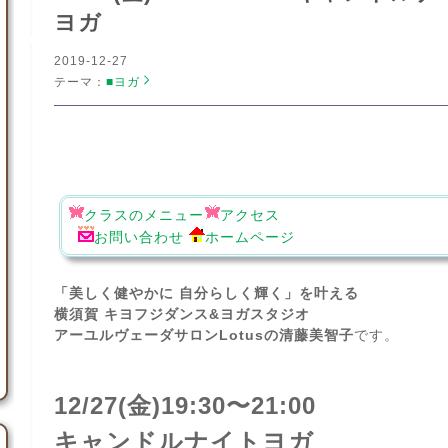
ヨガ
2019-12-27
テーマ：
■ヨガ
ラ
ン
ラ
キ
ン
ン
キ
グ
ン
上
グ
クラスのメニュー
アクセス
昇
上
お問い合わせ
ホームページ
昇
「美しく健やかに 自分らしく輝く」を叶える
横須賀 キヨフジダンス&ヨガスタジオ
アーユルヴェーダサロンLotusの清藤美智子
です。
12/27(金)19:30〜21:00
キャンドルナイトヨガ