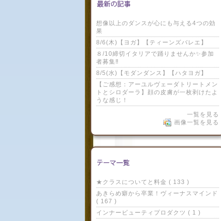
想像以上のダンスが心にも与える4つの効
果
8/6(木)【ヨガ】【ティーンズバレエ】
８/10締切イタリアで踊りませんか✨参加
者募集‼️
8/5(水)【モダンダンス】【ハタヨガ】
【ご感想：アーユルヴェーダトリートメン
トとシロダーラ】顔の皮膚が一枚剥けたよ
うな感じ！
一覧を見る
画像一覧を見る
★クラスについてと料金 ( 133 )
あきらめ癖から卒業！ヴィーナスマインド
( 167 )
インナービューティプロダクツ ( 1 )