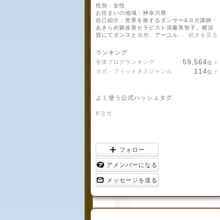
性別：
女性
お住まいの地域：
神奈川県
自己紹介：世界を旅するダンサー&ヨガ講師・
あきらめ癖改善セラピスト清藤美智子。横須
賀にてダンスとヨガ、アーユル...
続きを見る
ランキング
59,564
全体ブログランキング
位
↑
114
ヨガ・フィットネスジャンル
位
↑
よく使う公式ハッシュタグ
#ヨガ
フォロー
アメンバーになる
メッセージを送る