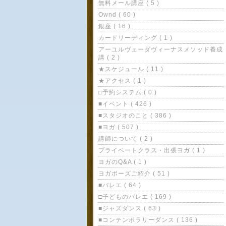
無料メール講座 ( 5 )
Ownd ( 60 )
銀座 ( 16 )
カードリーディング ( 1 )
アーユルヴェーダヴィーナスメソッド養成
講 ( 2 )
★スケジュール ( 11 )
★アクセス ( 1 )
□予約システム ( 0 )
■イベント ( 426 )
■スタジオのこと ( 386 )
■ヨガ ( 507 )
講師について ( 2 )
プライベートクラス・出張ヨガ ( 1 )
ヨガのQ&A ( 1 )
ヨガポーズご紹介 ( 51 )
■バレエ ( 64 )
□子どものバレエ ( 169 )
■ジャズダンス ( 63 )
■コンテンポラリーダンス ( 136 )