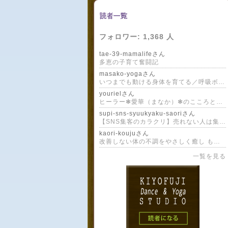
フォロワー:
1,368
人
tae-39-mamalifeさん
多恵の子育て奮闘記
masako-yogaさん
いつまでも動ける身体を育てる／呼吸ボディワーク／姿勢と体幹を整える／40代からのオンライン呼吸ヨガ／よもぎ蒸し
yourielさん
ヒーラー❃愛華（まなか）❃のこころと暮らしのスピリチュアルメモ
supi-sns-syuukyaku-saoriさん
【SNS集客のカラクリ】売れない人は集客に、売れた人はサポートに時間を奪われる。スピリチュアルカウンセラーSNS集客の現実
kaori-koujuさん
改善しない体の不調をやさしく癒し もう一度人生を楽しむための お香 × 潜在意識ヒーリング「 香寿〜kouju〜 」香織のブログ
一覧を見る