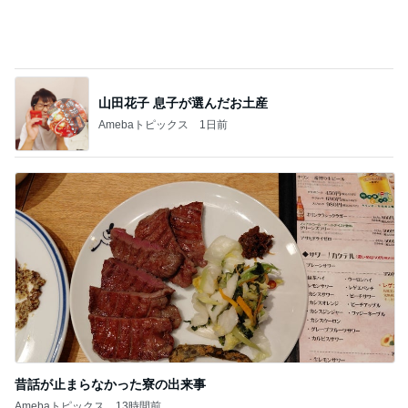
昔話が止まらなかった寮の出来事
Amebaトピックス
13時間前
記事を読む
雨の日も暑い日も助かる遊び放題
Amebaトピックス
2日前
ジャンル人気記事ランキング
映画レビュー
たまさんのおすすめNetflixドラマ「鉄槌教