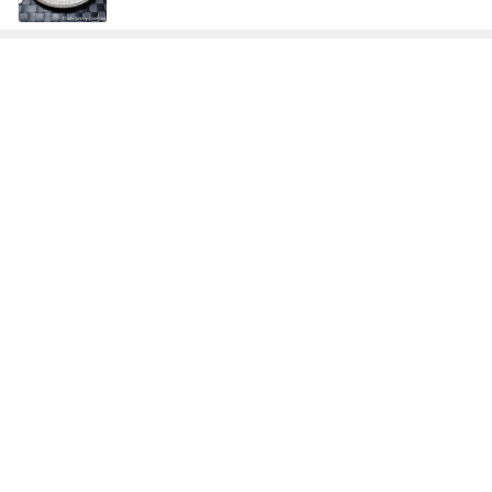
次世代掃除機がやってきた！！
Amebaトピックス
6時間前
ノッチ レジェンドと練習し感激
Amebaトピックス
1日前
帰国した友達からの嬉しいお土産
Amebaトピックス
1日前
配偶者なし仕事なしで困惑された私