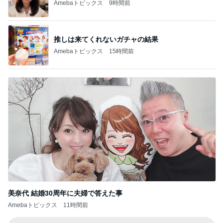
美奈代 結婚30周年に夫婦で答えた事
Amebaトピックス
11時間前
記事を読む
小原正子 子供と初めてのプール
Amebaトピックス
1日前
小倉優子 息子達とくら寿司昼食
Amebaトピックス
1日前
ご飯をおかわりして大満足の朝食
Amebaトピックス
2日前
コストコで購入し快適になったトイレ