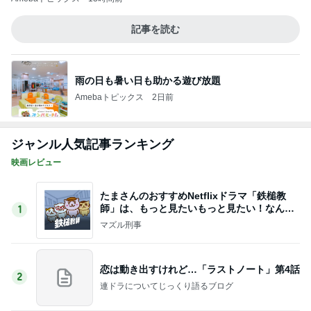
師」は、もっと見たいもっと見たい！なんで1
1
0話完？
マズル刑事
恋は動き出すけれど…「ラストノート」第4話
2
連ドラについてじっくり語るブログ
『あなたが猟奇殺人犯を裁く日』 被告人の
一挙手一投足が目の前に浮かぶリアルさ
3
むぅびぃ・とりっぷ
スペインバスクからこんにちは！診療日記＆
日常エピソード106
4
水谷孝のブログ「つれづれなるままに」