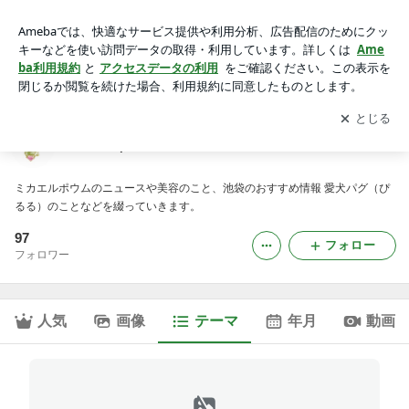
メディア掲載・出演｜micael-paumeのブログ
アプリをダウンロードして
ブログの更新通知
を受け取りまし
開く
ょう。
micael-paumeのブログ
ミカエルポウムのニュースや美容のこと、池袋のおすすめ情報 愛犬パグ（ぴ
るる）のことなどを綴っていきます。
97
フォロー
フォロワー
人気
画像
テーマ
年月
動画