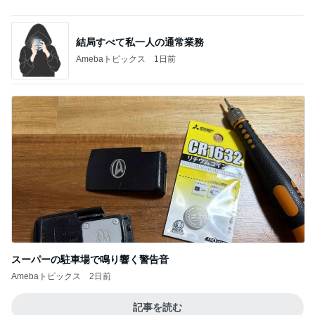
地味にうまい豆苗とちくわの副菜
Amebaトピックス
1日前
モト冬樹 愛犬のベッドで寝ている愛犬
Amebaトピックス
14時間前
いつ買ったか覚えてないエルメス
Amebaトピックス
1日前
友達のお土産を巡ってした交渉
Amebaトピックス
20時間前