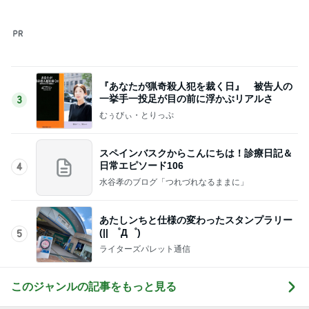
あたしンちと仕様の変わったスタンプラリー
(|| ゜Д゜)
5
ライターズパレット通信
このジャンルの記事をもっと見る
レジェンド松下のなんでもプレゼン！
Amebaトピックス
6時間前
勢いで購入したCHANELの化粧品
Amebaトピックス
1日前
非常食より先に確認したい水の備え
Amebaトピックス
2日前