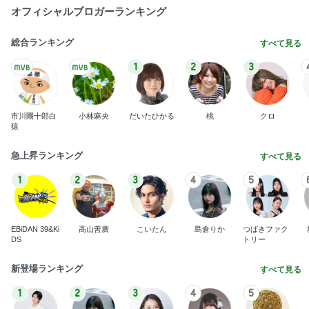
オフィシャルブロガーランキング
総合ランキング
すべて見る
1
2
3
市川團十郎白
小林麻央
だいたひかる
桃
クロ
猿
急上昇ランキング
すべて見る
1
2
3
4
5
EBiDAN 39&Ki
高山善廣
こいたん
島倉りか
つばきファク
DS
トリー
新登場ランキング
すべて見る
1
2
3
4
5