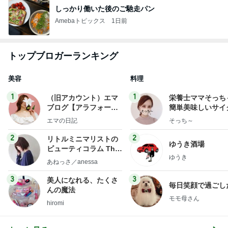
しっかり働いた後のご馳走パン
Amebaトピックス
1日前
トップブロガーランキング
美容
料理
1
1
（旧アカウント）エマ
栄養士ママそっち
ブログ【アラフォー会
簡単美味しいサイ
社売却セカンドライ
献立
エマの日記
そっち～
フ】
2
2
リトルミニマリストの
ゆうき酒場
ビューティコラム The
ゆうき
little minimalist's bea
あねっさ／anessa
uty colum
3
3
美人になれる、たくさ
毎日笑顔で過ごし
んの魔法
モモ母さん
hiromi