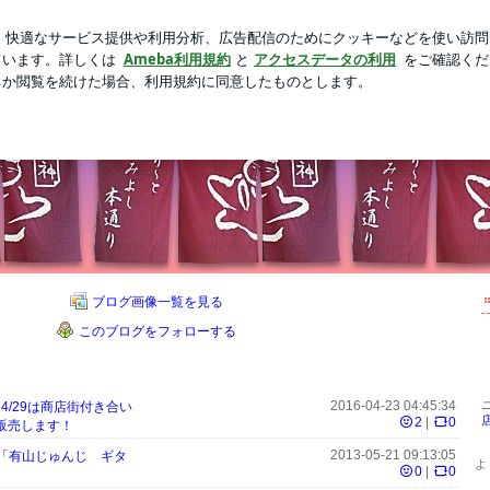
のためのカレー作り
新規登録
芸能人ブログ
人気ブログ
商店街 商いblog
る人口約6万人の町の中にある老舗商店街です！石畳1.4kmをそぞろ歩いてみて下さい。き
ブログ画像一覧を見る
このブログをフォローする
2016-04-23 04:45:34
】4/29は商店街付き合い
2
|
0
 販売します！
2013-05-21 09:13:05
/24は「有山じゅんじ ギタ
よ
0
|
0