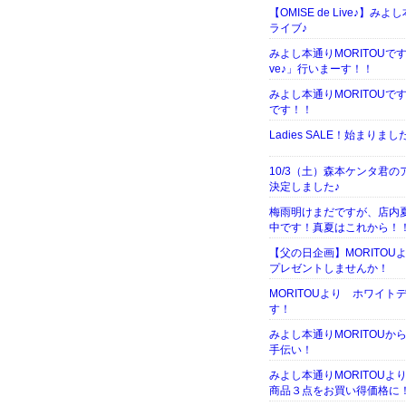
【OMISE de Live♪】み
ライブ♪
みよし本通りMORITOUです！
ve♪」行いまーす！！
みよし本通りMORITOU
です！！
Ladies SALE！始まりま
10/3（土）森本ケンタ君
決定しました♪
梅雨明けまだですが、店内
中です！真夏はこれから！
【父の日企画】MORITO
プレゼントしませんか！
MORITOUより ホワイ
す！
みよし本通りMORITOUか
手伝い！
みよし本通りMORITOUより
商品３点をお買い得価格に