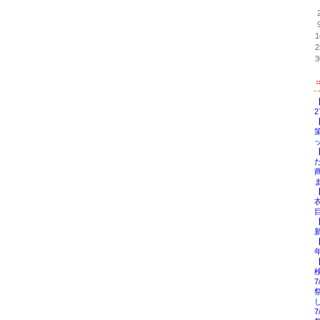
1
2
3
【