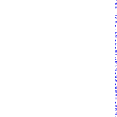
エ
永
白
ん
M
伊
)
m
佐
広
)
お
)
重
カ
1
ﾘ
吉
)
森
尾
)
靴
新
和
三
)
風
国