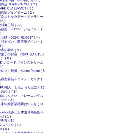
和雑貨小物 和のあか月 ( 8 )
体店 Ｇiada 63-7030 ( 2 )
AFE CLASSMAET ( 3 )
商店街グルメチーム ( 2 )
三次まちなみアートギャラリー
 13 )
村寿三郎 ( 72 )
美容室 JOY'nt ジョイント (
 )
つ膳（0824）62-5517 ( 4 )
「和モダン」商店街イベント (
1 )
寺の朝市 ( 9 )
お菓子のお店 piglet（ぴぐれっ
） ( 6 )
CD レコード メインストリーム
4 )
レクト雑貨 Karico Parico ( 3
美容室髪結＆エステ・カンナ (
 )
NPO法人 とんからり三次 ( 1 )
ののけ ( 9 )
のばしんさい トレーニングス
ジオ ( 3 )
年末年始営業時間お知らせ ( 11
facebookみよし本通り商店街ペ
ジ ( 1 )
先市 ( 5 )
スパック ( 1 )
tc ( 0 )