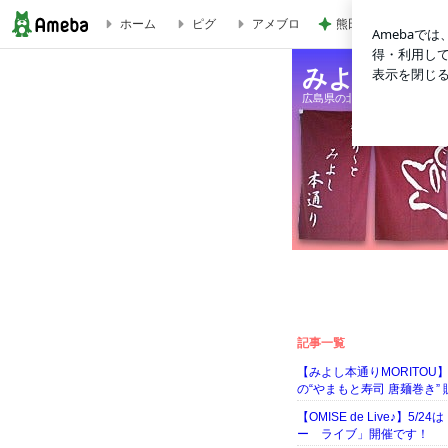
熊田 筑前煮と三女
ホーム
ピグ
アメブロ
MORITOU TRAD&IVY｜みよし本通り商店街 商いblog
みよし本通り
広島県の北部、盆地の中にあ
記事一覧
【みよし本通りMORITOU
の“やまもと寿司 唐麺巻き”
【OMISE de Live♪】5
ー ライブ」開催です！