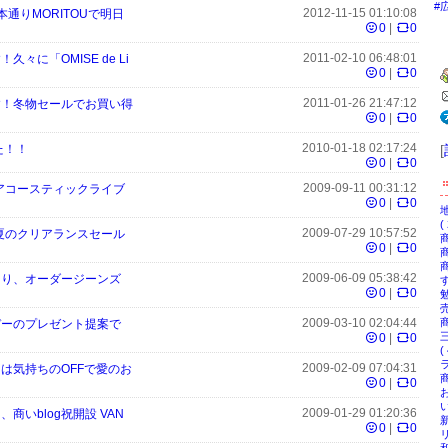
#
2012-11-15 01:10:08
よし本通りMORITOUで明日
0
|
0
2011-02-10 06:48:01
久々に「OMISE de Li
0
|
0
2011-01-26 21:47:12
です！冬物セールでお買い得
0
|
0
2010-01-18 02:17:24
[
した！！
0
|
0
2009-09-11 00:31:12
のアコースティックライブ
0
|
0
(
2009-07-29 10:57:52
夏のクリアランスセール
商
0
|
0
！
2009-06-09 05:38:42
Uより、オーダージーンズ
す
0
|
0
勉
売
商
2009-03-10 02:04:44
トデーのプレゼント提案で
0
|
0
( 
2009-02-09 07:04:31
らは気持ちのOFFで愛のお
商
0
|
0
い
2009-01-29 01:20:36
、商いblog祝開設 VAN
新
0
|
0
！
リ