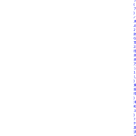
( 
ア
)
ハ
木
2
雑
G
荒
2
理
井
井
万
ジ
1
し
)
東
堀
理
)
滝
松
エ
)
ﾌ
ｸ
黒
清