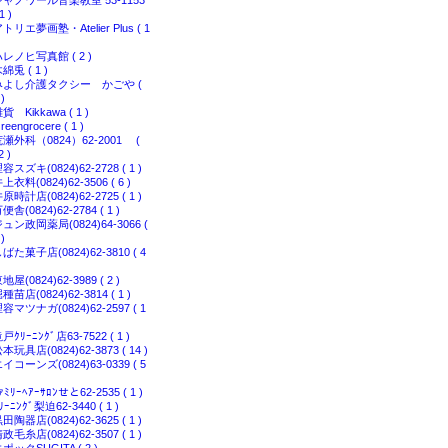
シャノワール音楽教室 53-1153
1 )
トリエ夢画塾・Atelier Plus ( 1
レノヒ写真館 ( 2 )
綿兎 ( 1 )
みよし介護タクシー かごや (
 )
貨 Kikkawa ( 1 )
reengrocere ( 1 )
瀬外科（0824）62-2001 (
2 )
容スズキ(0824)62-2728 ( 1 )
上衣料(0824)62-3506 ( 6 )
原時計店(0824)62-2725 ( 1 )
便舎(0824)62-2784 ( 1 )
ュン政岡薬局(0824)64-3066 (
 )
ばた菓子店(0824)62-3810 ( 4
地屋(0824)62-3989 ( 2 )
種苗店(0824)62-3814 ( 1 )
容マツナガ(0824)62-2597 ( 1
戸ｸﾘｰﾆﾝｸﾞ店63-7522 ( 1 )
本玩具店(0824)62-3873 ( 14 )
イコーンズ(0824)63-0339 ( 5
ｧﾐﾘｰﾍｱｰｻﾛﾝせと62-2535 ( 1 )
ﾘｰﾆﾝｸﾞ梨迫62-3440 ( 1 )
田陶器店(0824)62-3625 ( 1 )
政毛糸店(0824)62-3507 ( 1 )