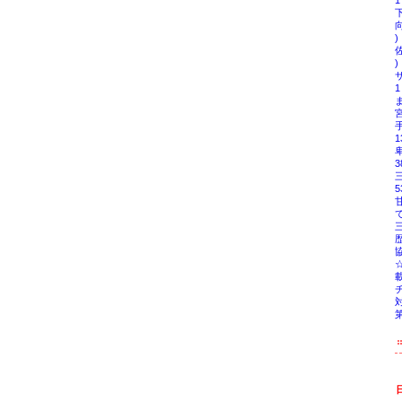
1
下
向
)
佐
)
サ
1
ま
宮
1
3
5
甘
て
歴
協
載
対