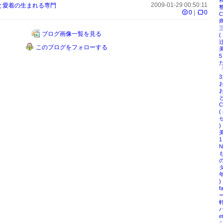
2009-01-29 00:50:11
と愛着の生まれる専門
整
0
|
0
C
ブログ画像一覧を見る
(
辻
このブログをフォローする
5
た
3
お
と
( 
セ
)
1
も
タ
)
ー
軒
バ
e