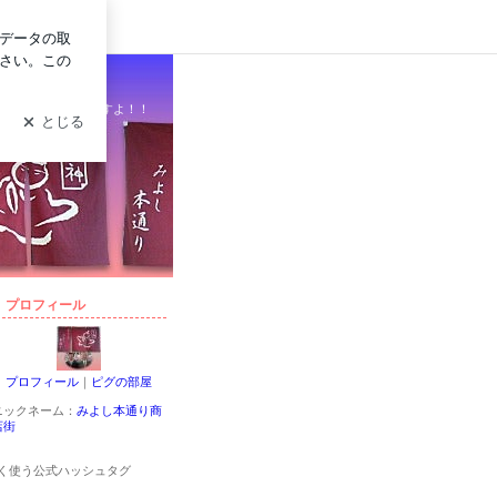
ログイン
っと何か発見できますよ！！
プロフィール
プロフィール
｜
ピグの部屋
ニックネーム：
みよし本通り商
店街
く使う公式ハッシュタグ