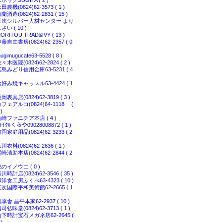
ポックSUGITA ( 2 )
田農機(0824)62-3573 ( 1 )
蘭酒造(0824)62-2831 ( 15 )
三次シルバー人材センター より
さい ( 10 )
ORITOU TRAD&IVY ( 13 )
藤自由書房(0824)62-2357 ( 0
ugimugucafe63-5528 ( 8 )
々木医院(0824)62-2824 ( 2 )
島みどり信用金庫63-5231 ( 4
好み焼キャッスル63-4424 ( 1
岡表具店(0824)62-3819 ( 3 )
フェアルコ(0824)64-1118 (
 )
亀崎ファニチア本店 ( 4 )
ｻｲｸﾙくらや09028008872 ( 1 )
岡家庭用品(0824)62-3233 ( 2
川衣料(0824)62-2636 ( 1 )
崎清助本店(0824)62-2844 ( 2
のイノウエ ( 0 )
川時計店(0824)62-3546 ( 35 )
洋食工房ふくべ63-4323 ( 10 )
次国際平和美術館62-2665 ( 1
季舎 昌平本家62-2937 ( 10 )
司弘味堂(0824)62-3713 ( 1 )
山下時計宝石メガネ店62-2645 (