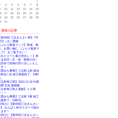
1
2
3
4
5
6
7
8
9
10
11
12
13
14
15
6
17
18
19
20
21
22
3
24
25
26
27
28
29
0
31
最新の記事
【第46回 三次きんさい祭】7月
27日（土）開催
【ぶらり散策マップ】帰省、散
策、お買い物に 《ぶらり散策マ
ップ》 をご覧下さい！
【れとりーと春の売出し！】来
たる4/29（月・祝・昭和の日）
商店街で恒例の売り出しいたし
ます！
【歴みち事業】三次町上町 総合
衣料品 I 店 竣工検査終了。54軒
目。
辻村寿三郎】2023.12.18 中国
新聞 文化 墓碑銘
【辻村寿三郎人形館】１０周
年！！
【歴みち事業】三次町 Y家 竣工
検査終了。53軒目。
7/29(土) 【第45回三次きんさい
祭】 わんぱく村ポスターで紹介
します！
7/29(土) 【第45回三次きんさい