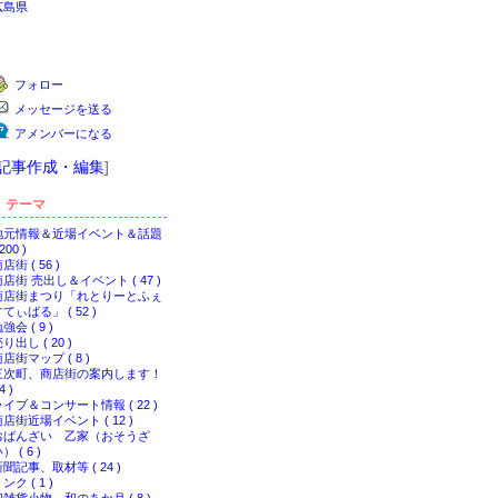
広島県
フォロー
メッセージを送る
アメンバーになる
記事作成・編集
]
テーマ
地元情報＆近場イベント＆話題
 200 )
店街 ( 56 )
商店街 売出し＆イベント ( 47 )
商店街まつり「れとりーとふぇ
てぃばる」 ( 52 )
強会 ( 9 )
り出し ( 20 )
店街マップ ( 8 )
三次町、商店街の案内します！
4 )
ライブ＆コンサート情報 ( 22 )
店街近場イベント ( 12 )
おばんざい 乙家（おそうざ
） ( 6 )
聞記事、取材等 ( 24 )
ンク ( 1 )