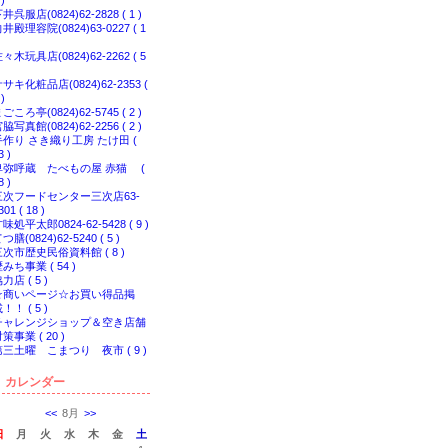
 )
井呉服店(0824)62-2828 ( 1 )
井殿理容院(0824)63-0227 ( 1
々木玩具店(0824)62-2262 ( 5
サキ化粧品店(0824)62-2353 (
 )
ごころ亭(0824)62-5745 ( 2 )
脇写真館(0824)62-2256 ( 2 )
手作り さき織り工房 たけ田 (
3 )
卑弥呼蔵 たべもの屋 赤猫 (
8 )
三次フードセンター三次店63-
301 ( 18 )
味処平太郎0824-62-5428 ( 9 )
つ膳(0824)62-5240 ( 5 )
三次市歴史民俗資料館 ( 8 )
みち事業 ( 54 )
力店 ( 5 )
☆商いページ☆お買い得品掲
！！ ( 5 )
チャレンジショップ＆空き店舗
策事業 ( 20 )
第三土曜 こまつり 夜市 ( 9 )
カレンダー
<<
8月
>>
日
月
火
水
木
金
土