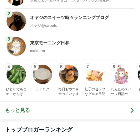
華麗なるスタバマダム （スターバックス研究家）
2
オヤジのスイーツ時々ランニングブログ
オヤジ@sweets
3
東京モーニング日和
maldoror
4
5
6
7
8
ひとりでもま
ラテログ
毎日おやつを
紅子のセレブ
わんたのスイ
めにがんばる
食べています
なグルメ日記
ーツ日記〜小
ブログ
さな幸せ♡コ
ンビニスイー
ツ〜
もっと見る
トップブロガーランキング