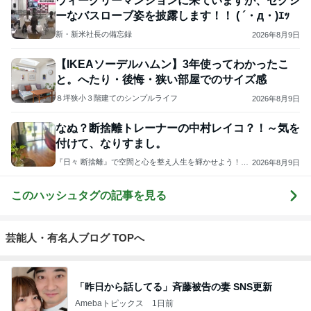
ウィークリーマンションに来ていますが、セクシ
ーなバスローブ姿を披露します！！ ( ´・д・)ｴｯ
新・新米社長の備忘録
2026年8月9日
【IKEAソーデルハムン】3年使ってわかったこ
と。へたり・後悔・狭い部屋でのサイズ感
８坪狭小３階建てのシンプルライフ
2026年8月9日
なぬ？断捨離トレーナーの中村レイコ？！～気を
付けて、なりすまし。
『日々 断捨離』で空間と心を整え人生を輝かせよう！断
2026年8月9日
捨離®トレーナー中村レイコ
このハッシュタグの記事を見る
芸能人・有名人ブログ TOPへ
「昨日から話してる」斉藤被告の妻 SNS更新
Amebaトピックス
1日前