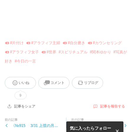
#
片付け
#
アラフィフ主婦
#
自分磨き
#
カウンセリング
#
アラフィフ女子
#
世界
#
スピリチュアル
#
関本ゆかり
#
写真が
好き
#
今日の一言
いいね
コメント
リブログ
9
記事を報告する
記事をシェア
前の記事
次の記事
〈№915 3/31 上弦の月今
〈№914・3/30 今日伝えたい
気に入ったらフォロー
日伝えたいこと〉『思った』
こと〉ひとつのことに気を...