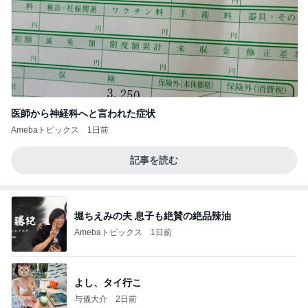
医師から神経科へと言われた症状
Amebaトピックス
1日前
記事を読む
堀ちえみの夫 息子も絶賛の絶品辣油
Amebaトピックス
1日前
よし、タイ行こ
与儀大介
2日前