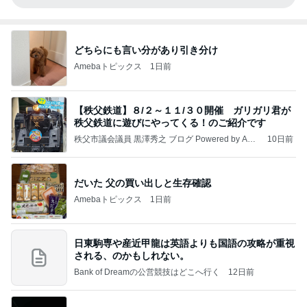
どちらにも言い分があり引き分け
Amebaトピックス
1日前
【秩父鉄道】８/２～１１/３０開催 ガリガリ君が
秩父鉄道に遊びにやってくる！のご紹介です
秩父市議会議員 黒澤秀之 ブログ Powered by Ame
10日前
ba
だいた 父の買い出しと生存確認
Amebaトピックス
1日前
日東駒専や産近甲龍は英語よりも国語の攻略が重視
される、のかもしれない。
Bank of Dreamの公営競技はどこへ行く
12日前