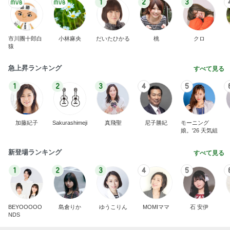
1
2
3
市川團十郎白
小林麻央
だいたひかる
桃
クロ
猿
急上昇ランキング
すべて見る
1
2
3
4
5
加藤紀子
Sakurashimeji
真飛聖
尼子勝紀
モーニング
娘。'26 天気組
新登場ランキング
すべて見る
1
2
3
4
5
BEYOOOOO
島倉りか
ゆうこりん
MOMIママ
石 安伊
NDS