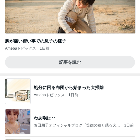
胸が痛い習い事での息子の様子
Amebaトピックス
1日前
記事を読む
処分に困る布団から始まった大掃除
Amebaトピックス
1日前
わあ喉は‥
藤田朋子オフィシャルブログ「笑顔の種と眠る犬」
3日前
Powered by Ameba