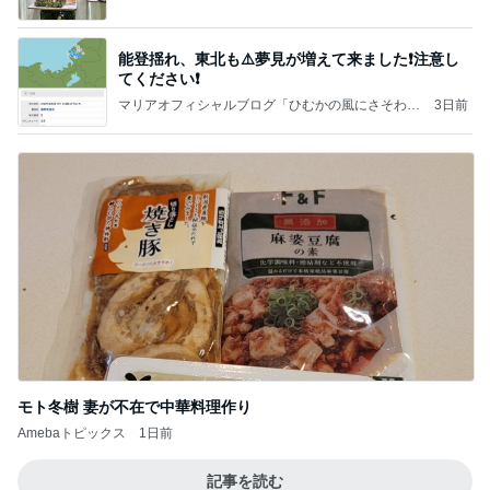
能登揺れ、東北も⚠️夢見が増えて来ました❗️注意し
てください❗️
マリアオフィシャルブログ「ひむかの風にさそわれ
3日前
て」Powered by Ameba
モト冬樹 妻が不在で中華料理作り
Amebaトピックス
1日前
記事を読む