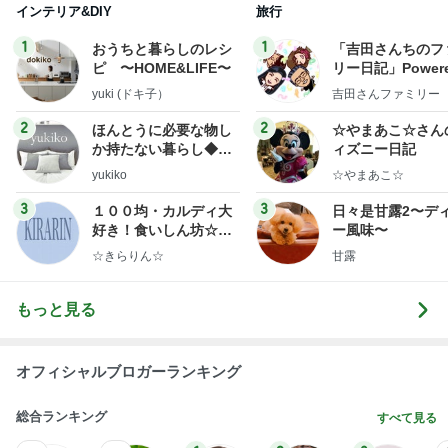
インテリア&DIY
旅行
1
1
おうちと暮らしのレシ
「吉田さんちのフ
ピ 〜HOME&LIFE〜
リー日記」Powere
y Ameba 吉田さ
yuki (ドキ子）
吉田さんファミリー
ミリーオフィシャ
ログ
2
2
ほんとうに必要な物し
☆やまあこ☆さん
か持たない暮らし◆Ke
ィズニー日記
ep Life Simple◆〜イ
yukiko
☆やまあこ☆
ンテリアのきろく〜
3
3
１００均・カルディ大
日々是甘露2〜デ
好き！食いしん坊☆き
ー風味〜
らりん☆のブログ
☆きらりん☆
甘露
もっと見る
オフィシャルブロガーランキング
総合ランキング
すべて見る