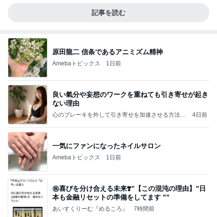
記事を読む
原田龍二 信条であるアニミズム精神
Amebaトピックス
1日前
良い氣分や妄想のワークを重ねても引き寄せが起き
ない理由
心のブレーキを外して引き寄せを加速させる方法：
4日前
引き寄せ研究所
一気にファンになったネイルサロン
Amebaトピックス
1日前
㊗️喜びを分け合える未来❣️”【この混沌の理由】”⽇
本も⾦融リセットの準備をしてます ””
あいすくりーむ『めるころ』
7時間前