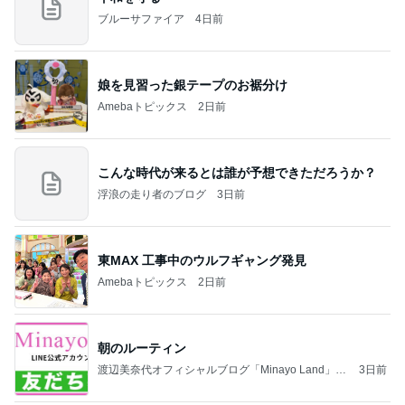
ブルーサファイア
4日前
娘を見習った銀テープのお裾分け
Amebaトピックス
2日前
こんな時代が来るとは誰が予想できただろうか？
浮浪の走り者のブログ
3日前
東MAX 工事中のウルフギャング発見
Amebaトピックス
2日前
朝のルーティン
渡辺美奈代オフィシャルブログ「Minayo Land」P
3日前
owered by Ameba