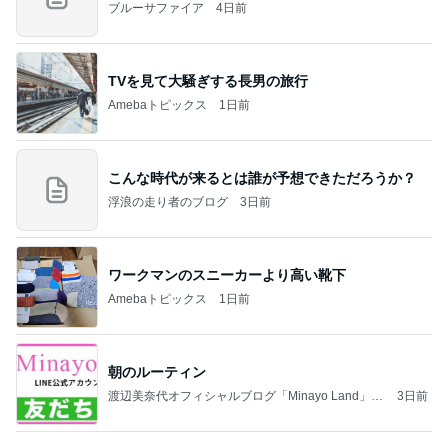
ブルーサファイア
4日前
TVを見て大騒ぎする長男の旅行
Amebaトピックス
1日前
こんな時代が来るとは誰が予想できただろうか？
浮浪の走り者のブログ
3日前
ワークマンのスニーカーより高い靴下
Amebaトピックス
1日前
朝のルーティン
渡辺美奈代オフィシャルブログ「Minayo Land」P
3日前
owered by Ameba