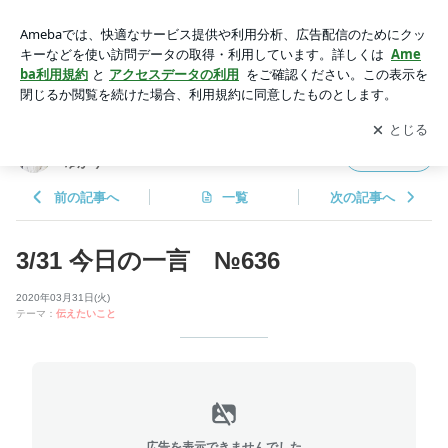
3/31 今日の一言 №636 | 霊能者・スピリチュアルカウンセラ
ー 関本ゆかり
アプリをダウンロードして
ブログの更新通知
を受け取りまし
開く
ょう。
霊能者・スピリチュアルカウンセラー 関本
フォロー
ゆかり
前の記事へ
一覧
次の記事へ
3/31 今日の一言 №636
2020年03月31日(火)
テーマ：
伝えたいこと
広告を表示できませんでした