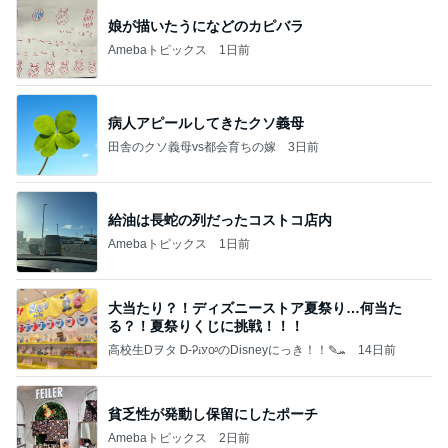
娘が描いたうになどのカピバラ
Amebaトピックス
1日前
病人アピールしてきたクソ義母
田舎のクソ義母vs都会育ちの嫁
3日前
給油は長蛇の列だったコストコ店内
Amebaトピックス
1日前
大当たり？！ディズニーストア夏祭り…何当た
る？！夏祭りくじに挑戦！！！
高校生Dヲタ Ꭰ-ᎮꭵꭹꭴのDisneyにっき！！✎ܚ
14日前
貧乏性が発動し保留にしたポーチ
Amebaトピックス
2日前