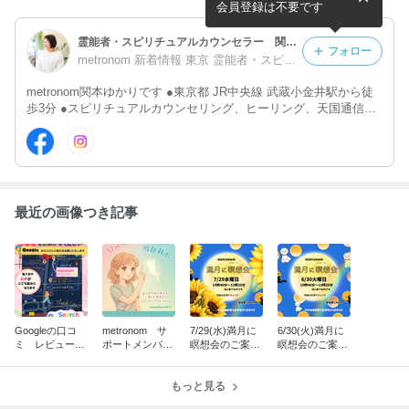
時点で...
会員登録は不要です
霊能者・スピリチュアルカウンセラー 関本ゆかり
フォロー
metronom 新着情報 東京 霊能者・スピリチュアルカウンセリング
metronom関本ゆかりです ●東京都 JR中央線 武蔵小金井駅から徒
歩3分 ●スピリチュアルカウンセリング、ヒーリング、天国通信、
瞑想会の開催などの活動をしています (霊感を使ったご相談です)
最近の画像つき記事
Googleの口コ
metronom サ
7/29(水)満月に
6/30(火)満月に
ミ レビューの
ポートメンバー
瞑想会のご案内
瞑想会のご案内
お願い～ご感想
のご案内です
です
です
を一言でも頂け
ると幸いです
もっと見る