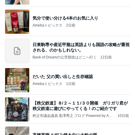
気分で使い分ける4本のお気に入り
Amebaトピックス
2日前
日東駒専や産近甲龍は英語よりも国語の攻略が重視
される、のかもしれない。
Bank of Dreamの公営競技はどこへ行く
12日前
だいた 父の買い出しと生存確認
Amebaトピックス
1日前
【秩父鉄道】８/２～１１/３０開催 ガリガリ君が
秩父鉄道に遊びにやってくる！のご紹介です
秩父市議会議員 黒澤秀之 ブログ Powered by Ame
10日前
ba
高橋英樹 お好み焼き中に大粒の雨