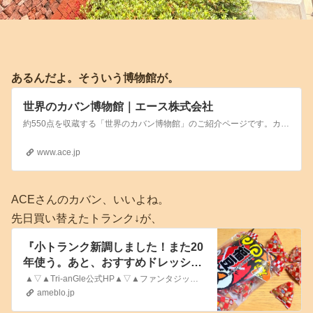
あるんだよ。そういう博物館が。
世界のカバン博物館｜エース株式会社
約550点を収蔵する「世界のカバン博物館」のご紹介ページです。カバンを通して歴史や暮らしとの関わり合いを知り、多くの方にカバンの世界を身近に感じていただくことを目的に、エースが運営しています。
www.ace.jp
ACEさんのカバン、いいよね。
先日買い替えたトランク↓が、
『小トランク新調しました！また20
年使う。あと、おすすめドレッシン
グ』
▲▽▲Tri-anGle公式HP▲▽▲ファンタジックコメディミュージカル🐿️『他人の飯には骨がある』🐿️2026年3月6(金)-7(土)※早速のチケットのご…
ameblo.jp