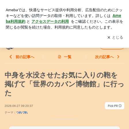
BALL&CHAINデビュー！蔵前『世界のカバン博物館』へ行っ
てきた | 華波蒼の『毎日かものはし。』
アプリをダウンロードして
ブログの更新通知
を受け取りまし
開く
ょう。
華波蒼の『毎日かものはし。』
フォロー
前の記事へ
一覧
次の記事へ
中身を水没させたお気に入りの鞄を
掲げて「世界のカバン博物館」に行っ
た
2026-06-27 09:20:37
テーマ：
つれづれ