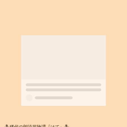
🏝️稀代の朗読冒険譚『はて』🏝️