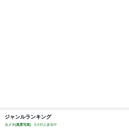
暑い夏にぴったりな麻婆茄子牛丼
Amebaトピックス
23時間前
縁取りが可愛い2種類のハンドタオル
Amebaトピックス
2日前
家族風呂に5回も入った一人旅
Amebaトピックス
1日前
神がかってる掃除機
Amebaトピックス
23時間前
オープンサンドがマジでおいしいパン
Amebaトピックス
1日前