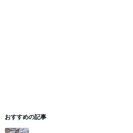
見た目スッキリで収納力もある発見
Amebaトピックス
1日前
レジェンド松下のなんでもプレゼン！
Amebaトピックス
23時間前
TVを見て大騒ぎする長男の旅行
Amebaトピックス
19時間前
細川直美 片付けと模様替えした自室
Amebaトピックス
1日前
芸能人・有名人ブログ TOPへ