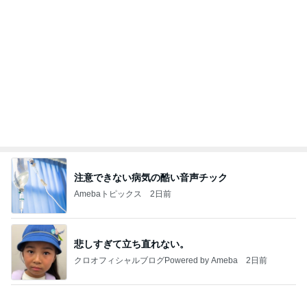
私と次女が発熱中に頼もしい長女
Amebaトピックス
1日前
病人アピールしてきたクソ義母
田舎のクソ義母vs都会育ちの嫁
2日前
ご飯を炊いて義母が書かされた一筆
Amebaトピックス
1日前
能登揺れ、東北も⚠️夢見が増えて来ました❗️注意し
てください❗️
マリアオフィシャルブログ「ひむかの風にさそわれ
2日前