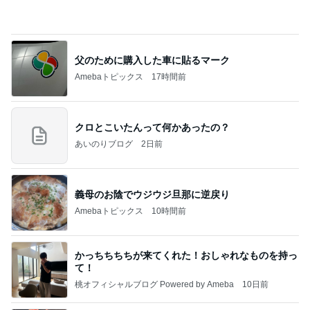
アレク またすぐ会いたい妹タマラ
Amebaトピックス
1日前
朝のルーティン
渡辺美奈代オフィシャルブログ「Minayo Land」P
2日前
owered by Ameba
高橋英樹 美味だった冷製ブイヤベース
Amebaトピックス
1日前
平和を守る