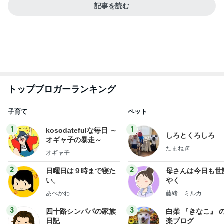
期待が大き過ぎたビジホの朝食
Amebaトピックス
1日前
実家で晩ご飯
だいたひかるオフィシャルブログ Powered by Ame
1日前
ba
ヘルパー13年で得た利用者の信頼
Amebaトピックス
1日前