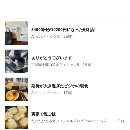
て」Powered by Ameba
また一つ増えた夏休みの楽しい思い出
Amebaトピックス
1日前
大当たり？！ディズニーストア夏祭り…何当た
る？！夏祭りくじに挑戦！！！
高校生Dヲタ Ꭰ-ᎮꭵꭹꭴのDisneyにっき！！✎ܚ
14日前
南海トラフ地震の前兆にあたる地震
Amebaトピックス
1日前
強子の楽しい（？）ママ友トラブル【年長編】第10