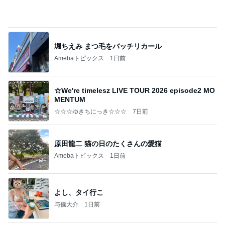
義母のお陰でウジウジ旦那に逆戻り
Amebaトピックス
10時間前
かっちちちちが来てくれた！おしゃれなものを持っ
て！
桃オフィシャルブログ Powered by Ameba
10日前
だいた 父が好きな肉じゃが作り
Amebaトピックス
1日前
㊗️喜びを分け合える未来❣️”【この混沌の理由】”⽇