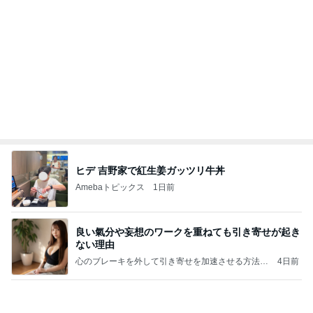
とろろをサラダに変更できる裏技
Amebaトピックス
1日前
こんな時代が来るとは誰が予想できただろうか？
浮浪の走り者のブログ
2日前
トースターで簡単にできる夕飯
Amebaトピックス
2日前
【新記事】これができる女性を男は手放せない！究
極の恋愛テクニック
クノタチホオフィシャルブログ「恋学・性学研究
2日前
室」Powered by Ameba