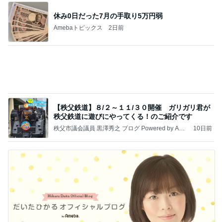
本も⾦融リセットの準備をしてます ””
あいすくりーむ『めるころ』
3時間前
アートの切り口の新しい国語教育
Amebaトピックス
1日前
記事を読む