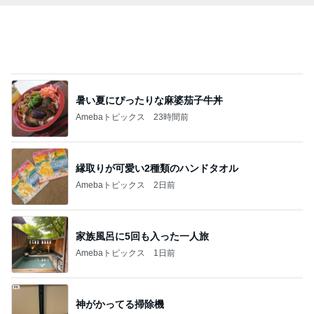
市川團十郎白
小林麻央
だいたひかる
桃
クロ
猿
急上昇ランキング
すべて見る
1
2
3
4
5
木村直人
BEYOOOOO
美川憲一
吉岡淳
水森かおり
NDS
新登場ランキング
すべて見る
1
2
3
4
5
BEYOOOOO
島倉りか
ゆうこりん
MOMIママ
石 安伊
NDS