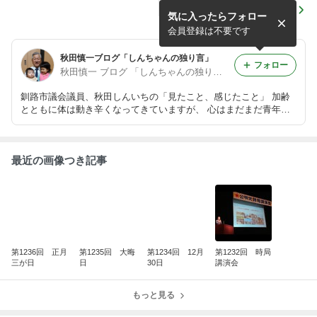
第1236回 正月三が日
気に入ったらフォロー
会員登録は不要です
秋田慎一ブログ「しんちゃんの独り言」
フォロー
秋田慎一 ブログ 「しんちゃんの独り言」
釧路市議会議員、秋田しんいちの「見たこと、感じたこと」 加齢
とともに体は動き辛くなってきていますが、 心はまだまだ青年、
生涯青春で頑張ります。 孫が一人増えて6人になったジイちゃんで
す。
最近の画像つき記事
第1236回 正月
第1235回 大晦
第1234回 12月
第1232回 時局
三が日
日
30日
講演会
もっと見る