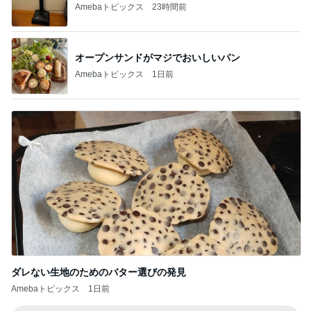
注意できない病気の酷い音声チック
Amebaトピックス
2日前
悲しすぎて立ち直れない。
クロオフィシャルブログPowered by Ameba
2日前
34000円が10200円になった戦利品
Amebaトピックス
2日前
ありがとうございます
市川團十郎白猿オフィシャルB
4日前