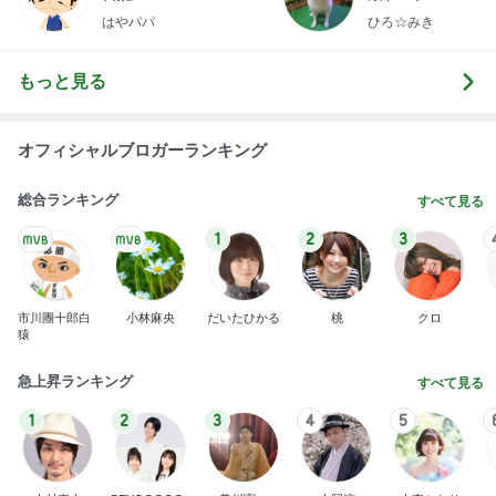
わあ喉は‥
藤田朋子オフィシャルブログ「笑顔の種と眠る犬」
2日前
Powered by Ameba
稼ぎが少なく両親の蓄えで生活
Amebaトピックス
1日前
記事を読む