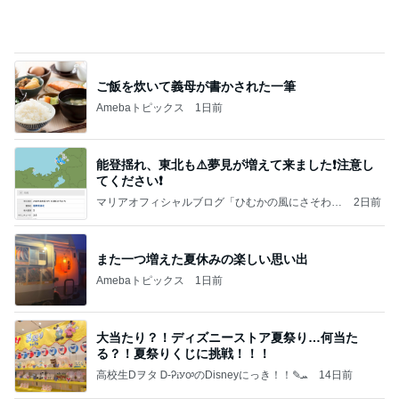
原田龍二 猫の日のたくさんの愛猫
Amebaトピックス
1日前
よし、タイ行こ
与儀大介
1日前
休み0日だった7月の手取り5万円弱
Amebaトピックス
2日前
【秩父鉄道】８/２～１１/３０開催 ガリガリ君が