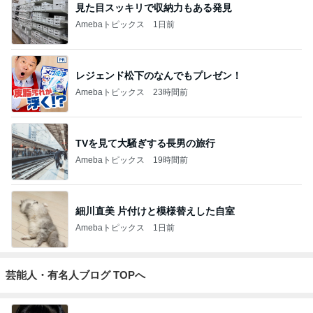
元天才子役 29歳の現在に衝撃の声
Amebaトピックス
9時間前
実家で晩ご飯
だいたひかるオフィシャルブログ Powered by Ame
1日前
ba
「痛々しい」執行猶予中の近影に心配の声
Amebaトピックス
1日前
ありがとうございます
市川團十郎白猿オフィシャルB
4日前
ジャンルランキング
カメラ(風景写真)
9,435人参加中