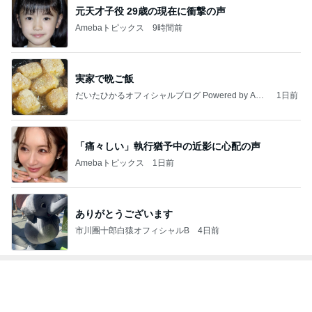
1
銀座のママブログ✨美肌で開運✨銀座ママが作った化
粧品✨銀座クラブ高嶋25歳で開店✨高嶋りえ子 お着
物でエルメス バーキン コーデ
【銀座クラブ高嶋】元OL婚約破棄から24歳で銀座ママ25歳でオーナーママ銀座 美肌で開運♡パワースポット巡り高嶋りえ子ブログ
2
北軽井沢［半住人生活］
やっちゃん
3
S M R
likeabridgeover
4
5
6
7
8
秘密基地
Akinobu Tanig
埼玉発 おと
妻に先立たれ
「やす」のの
uchi | Itoshima
なの小探険
た老人ブログ
んびり日常記
Landscape Ph
otographer
もっと見る