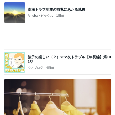
秩父鉄道に遊びにやってくる！のご紹介です
秩父市議会議員 黒澤秀之 ブログ Powered by Ame
10日前
ba
だいた 父の昼食にまた冷やし中華
Amebaトピックス
1日前
記事を読む