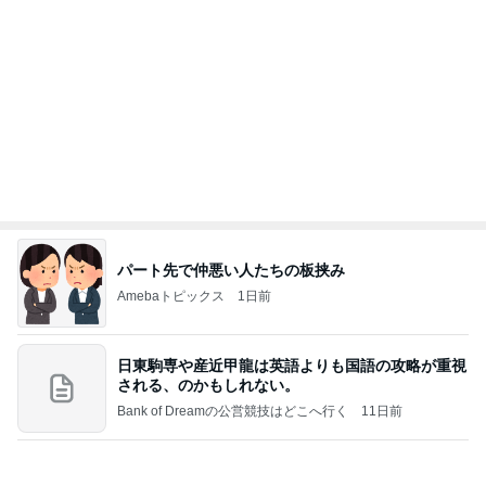
ヒデ 吉野家で紅生姜ガッツリ牛丼
Amebaトピックス
1日前
良い氣分や妄想のワークを重ねても引き寄せが起き
ない理由
心のブレーキを外して引き寄せを加速させる方法：
4日前
引き寄せ研究所
父のために購入した車に貼るマーク
Amebaトピックス
17時間前
クロとこいたんって何かあったの？
あいのりブログ
2日前