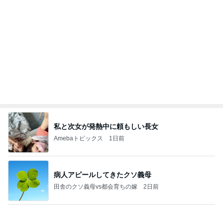
パート先で仲悪い人たちの板挟み
Amebaトピックス
1日前
日東駒専や産近甲龍は英語よりも国語の攻略が重視
される、のかもしれない。
Bank of Dreamの公営競技はどこへ行く
11日前
堀ちえみ まつ毛をバッチリカール
Amebaトピックス
1日前
☆We're timelesz LIVE TOUR 2026 episode2 MO
MENTUM
☆☆☆ゆきちにっき☆☆☆
7日前