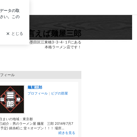
イン
錦糸町と言えば麺屋三郎
東京都墨田区江東橋3-3-4-１Fにある
本格ラーメン店です！
フィール
麺屋三郎
プロフィール
｜
ピグの部屋
住まいの地域：
東京都
己紹介：男のラーメン屋 麺屋 三郎 2014年7月7
(予定) 錦糸町に 堂々オープン！！！ 場所...
続きを見る