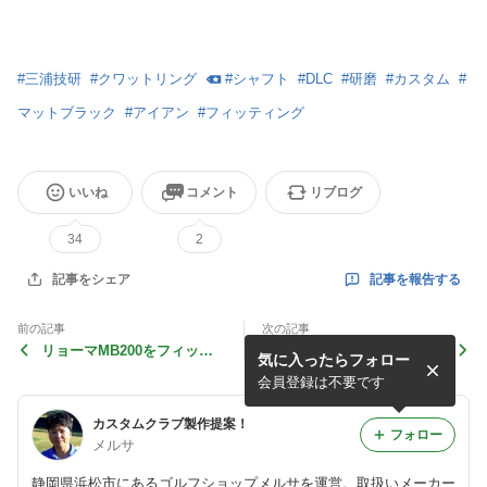
#
三浦技研
#
クワットリング
#
シャフト
#
DLC
#
研磨
#
カスタム
#
マットブラック
#
アイアン
#
フィッティング
いいね
コメント
リブログ
34
2
記事を報告する
記事をシェア
前の記事
次の記事
リョーマMB200をフィッテ
経営者が変わっても鰻の味は
気に入ったらフォロー
ィング可能にした──メルサ
分からなかった…
独自ヘッド開発の記録
会員登録は不要です
カスタムクラブ製作提案！
フォロー
メルサ
静岡県浜松市にあるゴルフショップメルサを運営。取扱いメーカー