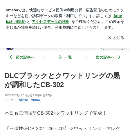
DLCブラックとクワットリングの黒が調和したCB-302 | カス
タムクラブ製作提案！
アプリをダウンロードして
ブログの更新通知
を受け取りまし
開く
ょう。
カスタムクラブ製作提案！
フォロー
前の記事へ
一覧
次の記事へ
DLCブラックとクワットリングの黒
が調和したCB-302
2026年05月25日(月) 11時04分47秒
テーマ：
三浦技研（MIURA）
本日も三浦技研CB-302×クワットリングで完成！
【三浦技研CB-302 #6～#G】クワットリング・アレグ