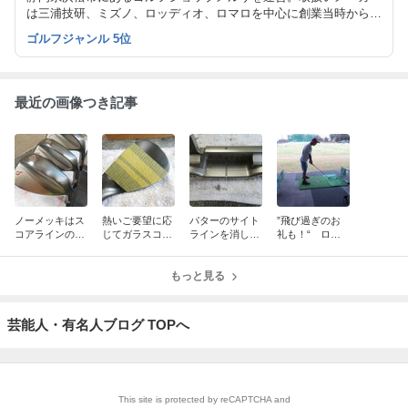
は三浦技研、ミズノ、ロッディオ、ロマロを中心に創業当時からミ
ズノ社の製品を取り扱っておりミズノ規格に対応した修理・メンテ
ゴルフジャンル 5位
ナンスも得意です！
最近の画像つき記事
ノーメッキはス
熱いご要望に応
パターのサイト
”飛び過ぎのお
コアラインの再
じてガラスコー
ラインを消して
礼も！“ ロッ
彫刻がラクだ
ティングを始め
ドットを入れ
ディオUTクラ
ています！
ろ！
フトマンシップ
もっと見る
芸能人・有名人ブログ TOPへ
This site is protected by reCAPTCHA and