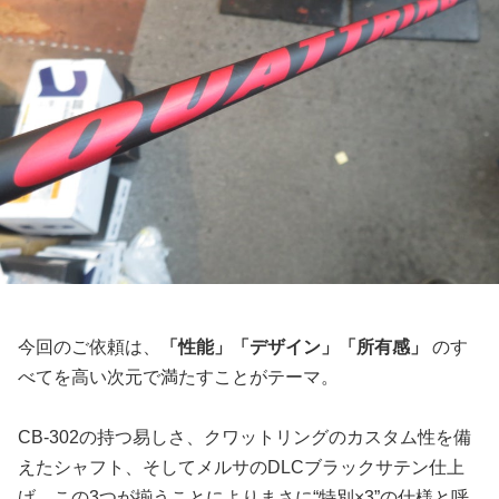
今回のご依頼は、
「性能」「デザイン」「所有感」
のす
べてを高い次元で満たすことがテーマ。
CB-302の持つ易しさ、クワットリングのカスタム性を備
えたシャフト、そしてメルサのDLCブラックサテン仕上
げ。この3つが揃うことによりまさに“特別×3”の仕様と呼