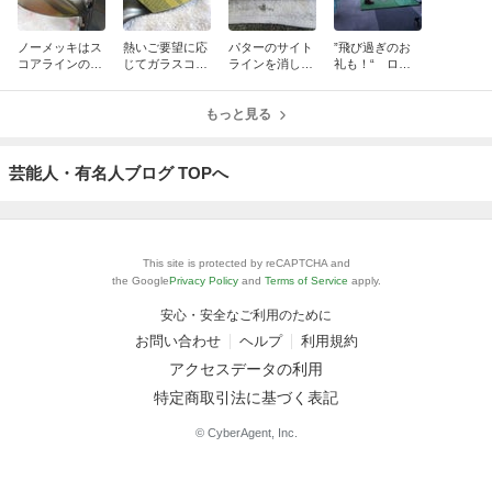
ノーメッキはス
熱いご要望に応
パターのサイト
”飛び過ぎのお
コアラインの再
じてガラスコー
ラインを消して
礼も！“ ロッ
彫刻がラクだ
ティングを始め
ドットを入れ
ディオUTクラ
ています！
ろ！
フトマンシップ
もっと見る
芸能人・有名人ブログ TOPへ
This site is protected by reCAPTCHA and
the Google
Privacy Policy
and
Terms of Service
apply.
安心・安全なご利用のために
お問い合わせ
ヘルプ
利用規約
アクセスデータの利用
特定商取引法に基づく表記
© CyberAgent, Inc.