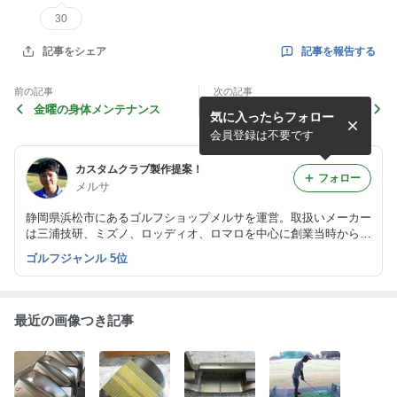
30
記事を報告する
記事をシェア
前の記事
次の記事
金曜の身体メンテナンス
ゴールデンウィーク中のお休
気に入ったらフォロー
みについて
会員登録は不要です
カスタムクラブ製作提案！
フォロー
メルサ
静岡県浜松市にあるゴルフショップメルサを運営。取扱いメーカー
は三浦技研、ミズノ、ロッディオ、ロマロを中心に創業当時からミ
ズノ社の製品を取り扱っておりミズノ規格に対応した修理・メンテ
ゴルフジャンル 5位
ナンスも得意です！
最近の画像つき記事