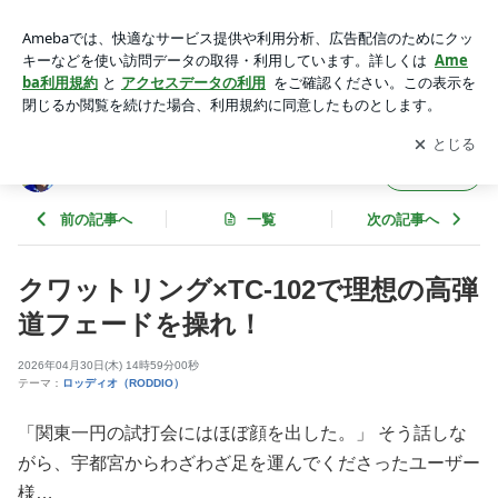
クワットリング×TC-102で理想の高弾道フェードを操れ！ | カ
スタムクラブ製作提案！
アプリをダウンロードして
ブログの更新通知
を受け取りまし
開く
ょう。
カスタムクラブ製作提案！
フォロー
前の記事へ
一覧
次の記事へ
クワットリング×TC-102で理想の高弾
道フェードを操れ！
2026年04月30日(木) 14時59分00秒
テーマ：
ロッディオ（RODDIO）
「関東一円の試打会にはほぼ顔を出した。」 そう話しな
がら、宇都宮からわざわざ足を運んでくださったユーザー
様…